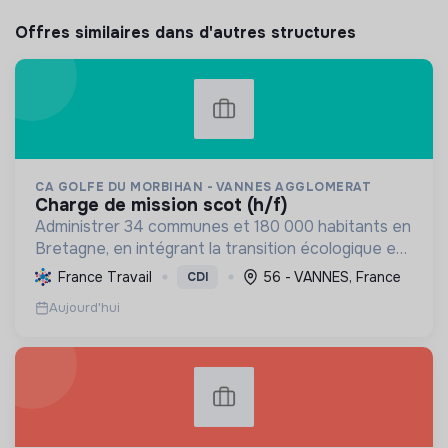
Offres similaires dans d'autres structures
CA GOLFE DU MORBIHAN - VANNES AGGLOMERAT
charge de mission scot (h/f)
Administrer 34 communes et 180 000 habitants en
Bretagne, en intégrant la transition écologique et
sociale par une planification résiliente, des achats
France Travail
56 - VANNES, France
CDI
durables et le soutien à l'économie verte.
Aujourd'hui