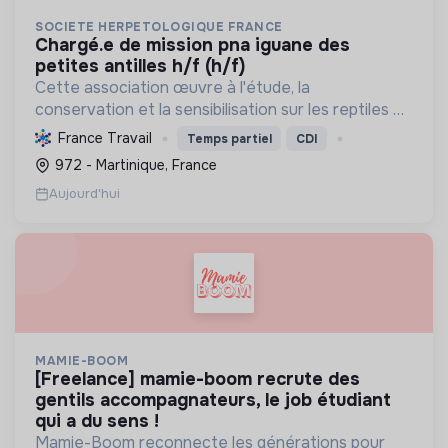
SOCIETE HERPETOLOGIQUE FRANCE
chargé.e de mission pna iguane des
petites antilles h/f (h/f)
Cette association œuvre à l'étude, la
conservation et la sensibilisation sur les reptiles et
amphibiens. Elle protège ces espèces et leurs
France Travail
Temps partiel
CDI
habitats, améliore les connaissances scientifiques
972 - Martinique, France
et promeut...
Aujourd'hui
MAMIE-BOOM
[freelance] mamie-boom recrute des
gentils accompagnateurs, le job étudiant
qui a du sens !
Mamie-Boom reconnecte les générations pour