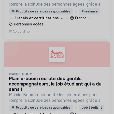
rompre la solitude des personnes âgées, grâce aux
visites d'étudiants chaque semaine.
💡
Produits ou services responsables
Freelance
2 labels et certifications
France
Personnes âgées
Aujourd'hui
MAMIE-BOOM
mamie-boom recrute des gentils
accompagnateurs, le job étudiant qui a du
sens !
Mamie-Boom reconnecte les générations pour
rompre la solitude des personnes âgées, grâce aux
visites d'étudiants chaque semaine.
💡
Produits ou services responsables
Job étudiant