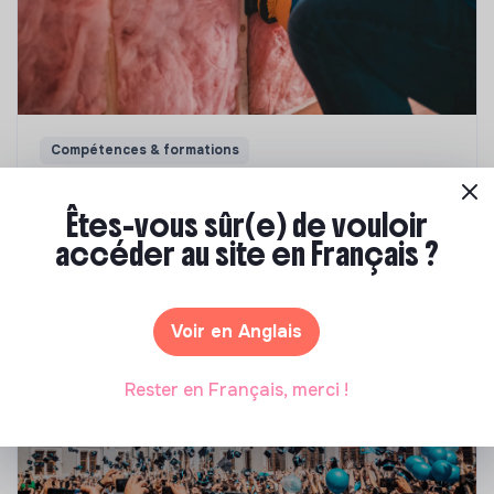
Compétences & formations
Top 8 des formations en rénovation
énergétique des bâtiments
Êtes-vous sûr(e) de vouloir
accéder au site en Français ?
Marianne Roussel
•
21 janvier 2025
Voir en Anglais
Rester en Français, merci !