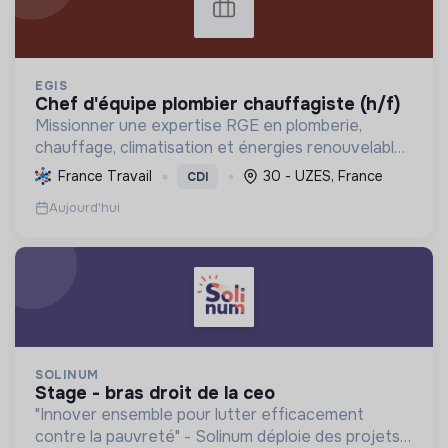
EGIS
chef d'équipe plombier chauffagiste (h/f)
Missionner une expertise RGE en plomberie,
chauffage, climatisation et énergies renouvelables
pour les particuliers, professionnels et
France Travail
30 - UZES, France
CDI
collectivités, œuvrant pour la transition
Aujourd'hui
énergétique et l'effica...
SOLINUM
stage - bras droit de la ceo
"Innover ensemble pour lutter efficacement
contre la pauvreté" - Solinum déploie des projets