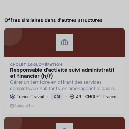
Offres similaires dans d'autres structures
CHOLET AGGLOMÉRATION
responsable d'activité suivi administratif
et financier (h/f)
Gérer un territoire en offrant des services
complets aux habitants, en aménageant le cadre
de vie et en promouvant une transition écologique
France Travail
49 - CHOLET, France
CDI
et sociale durable, via des politiques ambitieuses.
Aujourd'hui