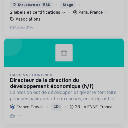
d'innovation sociale qui utilisent le numérique pour
💡
Structure de l’ESS
Stage
participer à la lutte contre la pauvreté
2 labels et certifications
Paris, France
Associations
Aujourd'hui
CA VIENNE CONDRIEU
directeur de la direction du
développement économique (h/f)
La mission est de développer et gérer le territoire
pour ses habitants et entreprises, en intégrant le
développement économique, l'environnement et
France Travail
38 - VIENNE, France
CDI
l'action sociale, avec un fort engagement pour la
Hier
tr...