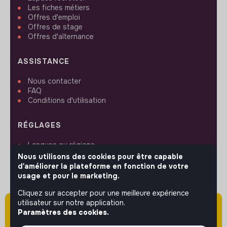
Les fiches métiers
Offres d'emploi
Offres de stage
Offres d'alternance
ASSISTANCE
Nous contacter
FAQ
Conditions d'utilisation
RÉGLAGES
Langues ou régions
Plan du site
Nous utilisons des cookies pour être capable
Paramètres des cookies
d'améliorer la plateforme en fonction de votre
usage et pour le marketing.
Cliquez sur accepter pour une meilleure expérience
utilisateur sur notre application.
Attention cette annonce a été publiée il y a
Paramètres des cookies.
plus de 60 jours (le 12/01/2026) et est sans
SUIVEZ-NOUS