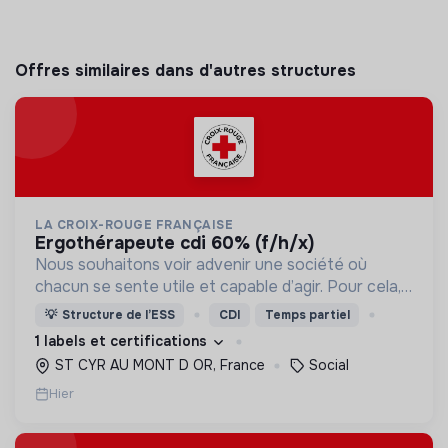
Offres similaires dans d'autres structures
LA CROIX-ROUGE FRANÇAISE
ergothérapeute cdi 60% (f/h/x)
Nous souhaitons voir advenir une société où
chacun se sente utile et capable d’agir. Pour cela,
nous proposons des moyens et des lieux
💡
Structure de l’ESS
CDI
Temps partiel
d’engagement innovants et adaptés à tous.
1 labels et certifications
ST CYR AU MONT D OR, France
Social
Hier