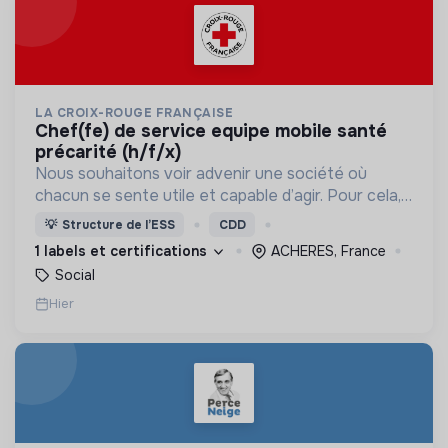
LA CROIX-ROUGE FRANÇAISE
chef(fe) de service equipe mobile santé
précarité (h/f/x)
Nous souhaitons voir advenir une société où
chacun se sente utile et capable d’agir. Pour cela,
nous proposons des moyens et des lieux
💡
Structure de l’ESS
CDD
d’engagement innovants et adaptés à tous.
1 labels et certifications
ACHERES, France
Social
Hier