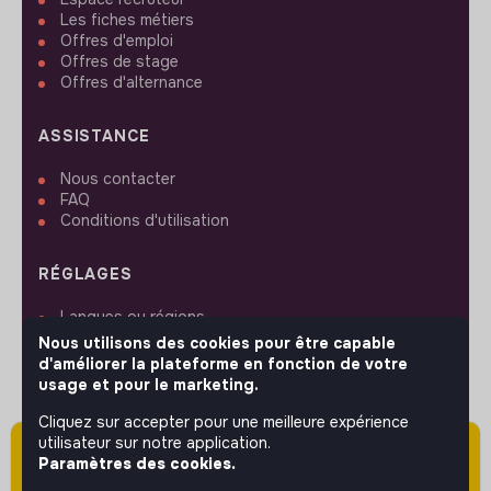
Les fiches métiers
Offres d'emploi
Offres de stage
Offres d'alternance
ASSISTANCE
Nous contacter
FAQ
Conditions d'utilisation
RÉGLAGES
Langues ou régions
Plan du site
Nous utilisons des cookies pour être capable
Paramètres des cookies
d'améliorer la plateforme en fonction de votre
usage et pour le marketing.
Cliquez sur accepter pour une meilleure expérience
utilisateur sur notre application.
Attention cette annonce a été publiée il y a
Paramètres des cookies.
plus de 60 jours (le 18/05/2026) et est sans
SUIVEZ-NOUS