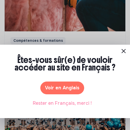
Compétences & formations
Top 8 des formations en rénovation
Êtes-vous sûr(e) de vouloir
énergétique des bâtiments
accéder au site en Français ?
Marianne Roussel
•
21 janvier 2025
Voir en Anglais
Rester en Français, merci !