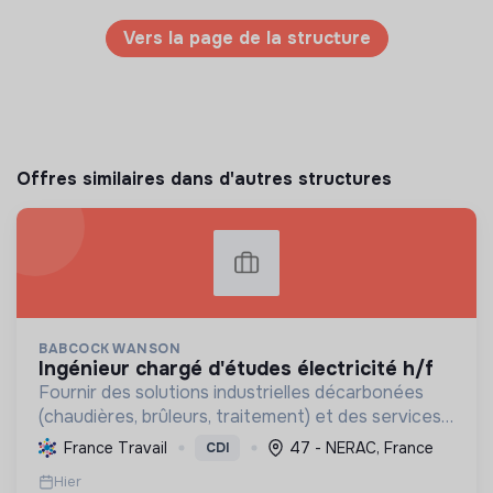
Vers la page de la structure
Offres similaires dans d'autres structures
BABCOCK WANSON
ingénieur chargé d'études électricité h/f
Fournir des solutions industrielles décarbonées
(chaudières, brûleurs, traitement) et des services
associés, tout en contribuant activement à la
France Travail
47 - NERAC, France
CDI
transition énergétique et écologique mondiale par
Hier
l'inn...