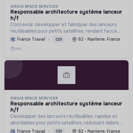
SIRIUS SPACE SERVICES
responsable architecture système lanceur
h/f
Concevoir, développer et fabriquer des lanceurs
réutilisables pour petits satellites, rendant l'accès
à l'espace durable, abordable et agile grâce à des
France Travail
92 - Nanterre, France
CDI
technologies écologiques et l'impression 3D.
Hier
SIRIUS SPACE SERVICES
responsable architecture système lanceur
h/f
Développer des lanceurs réutilisables, rapides et
abordables pour petits satellites, réduisant débris,
empreinte carbone et coûts, favorisant un accès
France Travail
92 - Nanterre, France
CDI