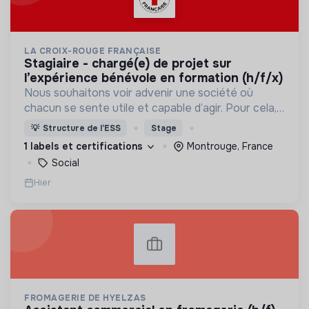
LA CROIX-ROUGE FRANÇAISE
stagiaire - chargé(e) de projet sur
l’expérience bénévole en formation (h/f/x)
Nous souhaitons voir advenir une société où
chacun se sente utile et capable d’agir. Pour cela,
nous proposons des moyens et des lieux
💡
Structure de l’ESS
Stage
d’engagement innovants et adaptés à tous.
1 labels et certifications
Montrouge, France
Social
Hier
FROMAGERIE DE HYELZAS