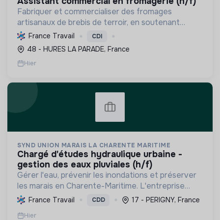
assistant commercial en fromagerie (h/f)
Fabriquer et commercialiser des fromages
artisanaux de brebis de terroir, en soutenant
l'agriculture locale et biologique, et en promouvant
France Travail
CDI
un modèle économique et social équitable.
48 - HURES LA PARADE, France
Hier
SYND UNION MARAIS LA CHARENTE MARITIME
chargé d'études hydraulique urbaine -
gestion des eaux pluviales (h/f)
Gérer l'eau, prévenir les inondations et préserver
les marais en Charente-Maritime. L'entreprise
protège la biodiversité et facilite la transition
France Travail
17 - PERIGNY, France
CDD
écologique par une gestion durable des milieux
Hier
humide...