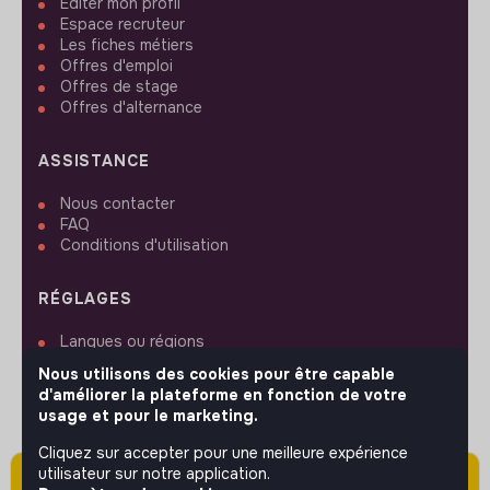
Editer mon profil
Espace recruteur
Les fiches métiers
Offres d'emploi
Offres de stage
Offres d'alternance
ASSISTANCE
Nous contacter
FAQ
Conditions d'utilisation
RÉGLAGES
Langues ou régions
Plan du site
Nous utilisons des cookies pour être capable
Paramètres des cookies
d'améliorer la plateforme en fonction de votre
usage et pour le marketing.
Cliquez sur accepter pour une meilleure expérience
utilisateur sur notre application.
Attention cette annonce a été publiée il y a