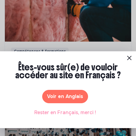
Compétences & formations
Top 8 des formations en rénovation
Êtes-vous sûr(e) de vouloir
énergétique des bâtiments
accéder au site en Français ?
Marianne Roussel
•
21 janvier 2025
Voir en Anglais
Rester en Français, merci !