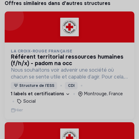
Offres similaires dans d'autres structures
LA CROIX-ROUGE FRANÇAISE
référent territorial ressources humaines
(f/h/x) - padom na occ
Nous souhaitons voir advenir une société où
chacun se sente utile et capable d’agir. Pour cela,
nous proposons des moyens et des lieux
💡
Structure de l’ESS
CDI
d’engagement innovants et adaptés à tous.
1 labels et certifications
Montrouge, France
Social
Hier