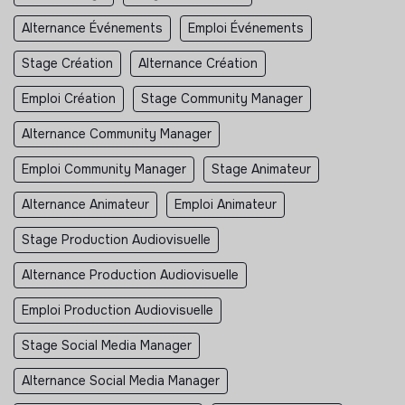
la coopération
Alternance Événements
Emploi Événements
l’apprentissage collectif
une prise d’autonomie progressive
Stage Création
Alternance Création
Selon tes envies et tes appétences, tu pourras
Emploi Création
Stage Community Manager
progressivement approfondir un ou plusieurs domaines :
Alternance Community Manager
animation et médiation
relations avec les publics
Emploi Community Manager
Stage Animateur
coopération territoriale
Alternance Animateur
Emploi Animateur
préparation d’événements
documentation audiovisuelle
Stage Production Audiovisuelle
rédaction et valorisation des actions
Alternance Production Audiovisuelle
Ce que cette mission pourra t’apporter
Emploi Production Audiovisuelle
Cette expérience te permettra notamment de :
Stage Social Media Manager
découvrir concrètement le fonctionnement d’une
Alternance Social Media Manager
association