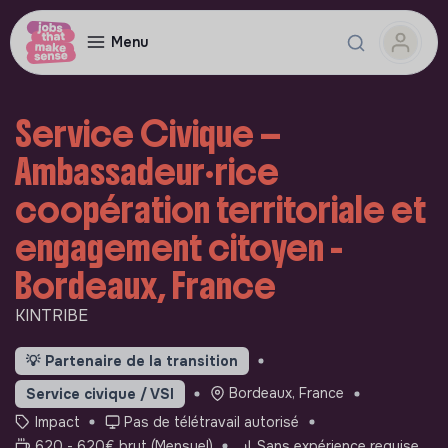
Menu
Service Civique —
Ambassadeur·rice
coopération territoriale et
engagement citoyen -
Bordeaux, France
KINTRIBE
💡
Partenaire de la transition
Bordeaux, France
Service civique / VSI
Impact
Pas de télétravail autorisé
620 - 620€ brut (Mensuel)
Sans expérience requise