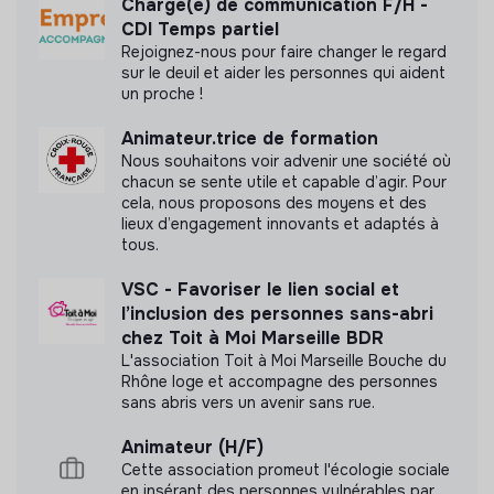
Chargé(e) de communication F/H -
Pour permettre aux échanges et aux coopérations de
CDI Temps partiel
se poursuivre après les rencontres, tu contribueras à
Organisme d’accueil :
association kinTRIBE
Rejoignez-nous pour faire changer le regard
documenter les actions réalisées.
sur le deuil et aider les personnes qui aident
Lieu principal :
La Cité Bleue, Bordeaux
un proche !
Tu pourras :
Labels et certifications
Durée :
8 mois
Animateur.trice de formation
recueillir les retours, ressentis et témoignages des
Cette structure n'a pas souhaité nous
Volume :
24 heures par semaine
Nous souhaitons voir advenir une société où
participants
communiquer les labels ou certifications qu'elle a
chacun se sente utile et capable d’agir. Pour
prendre des photos, réaliser de courtes vidéos ou
pu obtenir.
Rythme habituel :
lundi, mardi, jeudi et vendredi, de 10 h
cela, nous proposons des moyens et des
enregistrer des paroles
lieux d’engagement innovants et adaptés à
à 17 h
produire des notes, synthèses ou comptes rendus
tous.
Déplacements :
Bordeaux Métropole et
accessibles
VSC - Favoriser le lien social et
ponctuellement Nouvelle-Aquitaine
contribuer à la création de contenus présentant les
Documents
l’inclusion des personnes sans-abri
initiatives rencontrées
chez Toit à Moi Marseille BDR
partager les enseignements et récits issus des
N'a pas encore communiqué de documents de
L'association Toit à Moi Marseille Bouche du
actions
Rhône loge et accompagne des personnes
transparence
sans abris vers un avenir sans rue.
aider à valoriser les acteurs et projets du territoire
maintenir le lien avec les personnes qui ne peuvent
Animateur (H/F)
pas participer physiquement
Cette association promeut l'écologie sociale
contribuer à faire circuler les prochaines possibilités
en insérant des personnes vulnérables par