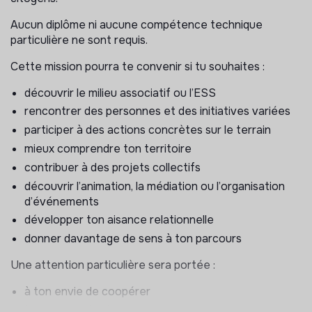
l’émergence de nouvelles envies d’agir et de
coopérer
Aucun diplôme ni aucune compétence technique
particulière ne sont requis.
Une mission en trois axes
Cette mission pourra te convenir si tu souhaites :
1 — Rencontres, animation et médiation
découvrir le milieu associatif ou l’ESS
Tu participeras à l’organisation et à l’animation d’actions
rencontrer des personnes et des initiatives variées
ouvertes au public.
participer à des actions concrètes sur le terrain
Tu pourras notamment :
mieux comprendre ton territoire
contribuer à des projets collectifs
accueillir les participants lors des ateliers,
découvrir l’animation, la médiation ou l’organisation
événements et rencontres
d’événements
contribuer à l’installation des espaces et des
développer ton aisance relationnelle
supports d’intervention
donner davantage de sens à ton parcours
participer à l’animation d’ateliers participatifs et de
temps d’échange
Une attention particulière sera portée :
faciliter la prise de parole et les rencontres entre les
participants
à ton envie de coopérer
présenter les actions de kinTRIBE lors de stands et
à ta capacité d’écoute et d’adaptation