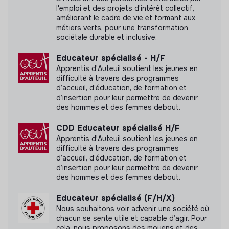
l'emploi et des projets d'intérêt collectif,
de rencontre et d’engagement
améliorant le cadre de vie et formant aux
métiers verts, pour une transformation
La documentation et la communication seront utilisées
sociétale durable et inclusive.
comme des moyens de prolonger les échanges, de
relier les personnes et de faire connaître les initiatives
Educateur spécialisé - H/F
locales.
Apprentis d'Auteuil soutient les jeunes en
difficulté à travers des programmes
Cadre de la mission
d’accueil, d’éducation, de formation et
d’insertion pour leur permettre de devenir
Tu participeras à la préparation des actions, à l’accueil
des hommes et des femmes debout.
des publics, à l’animation des rencontres et à la
restitution des expériences vécues.
CDD Educateur spécialisé H/F
Apprentis d'Auteuil soutient les jeunes en
La mission se déroulera principalement à Bordeaux,
difficulté à travers des programmes
avec des interventions régulières dans différents lieux
d’accueil, d’éducation, de formation et
partenaires :
d’insertion pour leur permettre de devenir
des hommes et des femmes debout.
associations
Educateur spécialisé (F/H/X)
tiers-lieux
Nous souhaitons voir advenir une société où
espaces culturels
chacun se sente utile et capable d’agir. Pour
cela, nous proposons des moyens et des
jardins collectifs