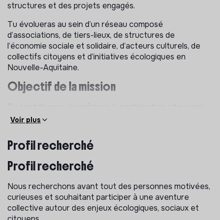
structures et des projets engagés.
Tu évolueras au sein d’un réseau composé
d’associations, de tiers-lieux, de structures de
l’économie sociale et solidaire, d’acteurs culturels, de
collectifs citoyens et d’initiatives écologiques en
Nouvelle-Aquitaine.
Objectif de la mission
Tu contribueras à renforcer la participation citoyenne
et les coopérations locales en facilitant :
Voir plus
la rencontre entre différents publics
Profil recherché
la découverte des initiatives du territoire
la circulation des idées, témoignages et expériences
Profil recherché
la création de liens entre les participants et les
Nous recherchons avant tout des personnes motivées,
structures locales
curieuses et souhaitant participer à une aventure
l’expression collective autour des enjeux écologiques
collective autour des enjeux écologiques, sociaux et
et sociaux
citoyens.