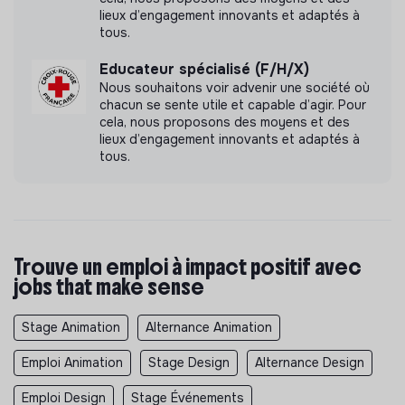
lieux d’engagement innovants et adaptés à
événements citoyens
tous.
structures de l’économie sociale et solidaire
Educateur spécialisé (F/H/X)
initiatives écologiques et territoriales
Nous souhaitons voir advenir une société où
chacun se sente utile et capable d’agir. Pour
Des déplacements ponctuels pourront également avoir
cela, nous proposons des moyens et des
lieu dans d’autres territoires de Nouvelle-Aquitaine.
lieux d’engagement innovants et adaptés à
tous.
Tu agiras toujours en complément de l’équipe, des
bénévoles et des partenaires. Tu ne seras jamais seul·e
responsable de l’organisation ou de l’animation d’une
action.
Organisation collective
Trouve un emploi à impact positif avec
jobs that make sense
Tu évolueras généralement en binôme ou en trinôme.
Ce fonctionnement permettra de favoriser :
Stage Animation
Alternance Animation
l’entraide
Emploi Animation
Stage Design
Alternance Design
la complémentarité des profils
Emploi Design
Stage Événements