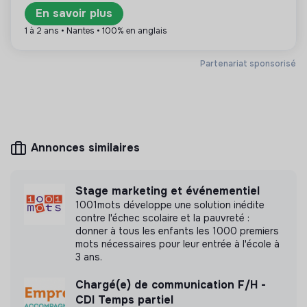
En savoir plus
Plus d'informations
1 à 2 ans • Nantes • 100% en anglais
Site internet
Entreprise
Partenariat sponsorisé
< 15 personnes
Économie circulaire
Mesure d'impact
Annonces similaires
Kids&Mamas n'a pas encore transmis de mesure
d'impact
Stage marketing et événementiel
1001mots développe une solution inédite
contre l'échec scolaire et la pauvreté :
donner à tous les enfants les 1000 premiers
mots nécessaires pour leur entrée à l'école à
Labels et certifications
3 ans.
Chargé(e) de communication F/H -
Cette structure n'a pas souhaité nous
CDI Temps partiel
communiquer les labels ou certifications qu'elle a