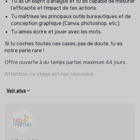
Tu as un esprit d’analyse et tu es capable de mesurer
d’alimenter nos contenus et d’identifier les bonnes
l’efficacité et l’impact de tes actions.
pratiques d’animation et les tendances d’influence
Tu maîtrises les principaux outils bureautiques et de
marketing.
conception graphique (Canva, photoshop, etc.).
Web & Réseaux Sociaux
Tu aimes écrire et jouer avec les mots.
Animer nos différents Réseaux Sociaux (calendrier
Si tu coches toutes ces cases, pas de doute, tu es
éditorial, préparation de posts, monitoring des
notre perle rare !
indicateurs), trouver de nouvelles idées de contenus
Offre ouverte à du temps partiel, maximum 44 jours.
et créer des visuels ou des vidéos attractives pour
notre audience.
Attention, ce stage est non rémunéré.
Identifier des thématiques et rédiger des contenus
pour notre newsletter et notre blog : interviews de
Voir plus
partenaires, contenus liés à la parentalité et à
l’actualité de la mode éthique et responsable.
Contribuer à l’amélioration du référencement du site
Kids&Mamas en optimisant les contenus et en
affinant la stratégie SEO.
Evénementiel & Relations Médias