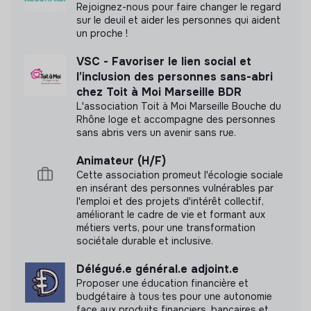
Rejoignez-nous pour faire changer le regard
pu obtenir.
sur le deuil et aider les personnes qui aident
un proche !
VSC - Favoriser le lien social et
l’inclusion des personnes sans-abri
Documents
chez Toit à Moi Marseille BDR
L'association Toit à Moi Marseille Bouche du
N'a pas encore communiqué de documents de
Rhône loge et accompagne des personnes
transparence
sans abris vers un avenir sans rue.
Animateur (H/F)
Cette association promeut l'écologie sociale
en insérant des personnes vulnérables par
l'emploi et des projets d'intérêt collectif,
améliorant le cadre de vie et formant aux
métiers verts, pour une transformation
sociétale durable et inclusive.
Délégué.e général.e adjoint.e
Proposer une éducation financière et
budgétaire à tous·tes pour une autonomie
face aux produits financiers, bancaires et