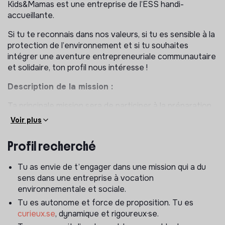
Kids&Mamas est une entreprise de l’ESS handi-
accueillante.
Si tu te reconnais dans nos valeurs, si tu es sensible à la
protection de l’environnement et si tu souhaites
intégrer une aventure entrepreneuriale communautaire
et solidaire, ton profil nous intéresse !
Description de la mission :
Ta principale mission sera de participer à la préparation
de l'inaugurationde la boutique-atelier, en étroite
Voir plus
collaboration avec l’équipe Kids&Mamas, et de
contribuer à la mise en place de la stratégie de
Profil recherché
marketing digital et communication pour faire rayonner
Kids&Mamas le plus largement possible, et notamment
Tu as envie de t’engager dans une mission qui a du
dans les domaines suivants :
sens dans une entreprise à vocation
environnementale et sociale.
Veille
Tu es autonome et force de proposition. Tu es
Réaliser des recherches et effectuer une veille sur
curieux.se
, dynamique et rigoureux·se.
l’actualité de la mode éthique et responsable afin