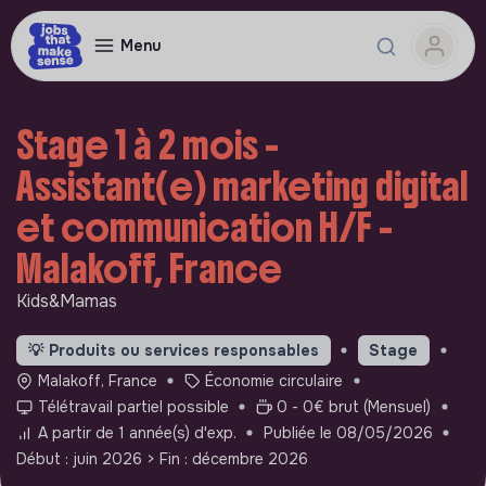
Menu
Stage 1 à 2 mois -
Assistant(e) marketing digital
et communication H/F -
Malakoff, France
Kids&Mamas
💡
Produits ou services responsables
Stage
Malakoff, France
Économie circulaire
Télétravail partiel possible
0 - 0€ brut (Mensuel)
A partir de 1 année(s) d'exp.
Publiée le 08/05/2026
Début : juin 2026
> Fin : décembre 2026