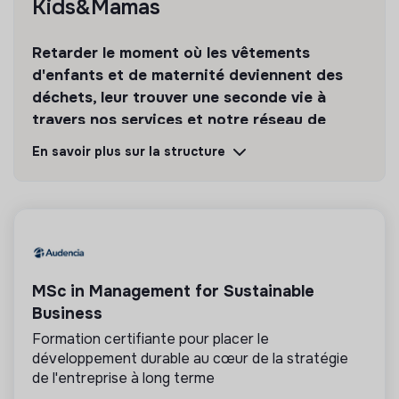
Kids&Mamas
Enrichir un fichier de contacts presse à jour dans le
domaine de la parentalité et de la mode éthique et
responsable.
Retarder le moment où les vêtements
d'enfants et de maternité deviennent des
Rédiger des communiqués de presse et aider à la
mise en forme d’un dossier de presse. Faire le suivi
déchets, leur trouver une seconde vie à
après envoi auprès des journalistes clés
travers nos services et notre réseau de
Participer à la préparation des événements (pop up
partenaires.
En savoir plus sur la structure
stores, ouverture de notre future boutique) et des
outils de communication qui y sont associés
Découvrir
Suivre
Contact
Envoie ta candidature (CV et lettre de motivation) à
💡
Produits ou services responsables
l’attention de Stéphanie
MSc in Management for Sustainable
La mission de cette entreprise est de concevoir
des produits ou proposer des services éco-
Business
responsables alignés avec les besoins de la
Formation certifiante pour placer le
transformation écologique et solidaire.
développement durable au cœur de la stratégie
de l'entreprise à long terme