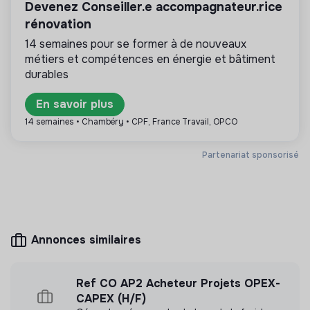
Devenez Conseiller.e accompagnateur.rice
enjeux de la transition, les médias,…
rénovation
14 semaines pour se former à de nouveaux
métiers et compétences en énergie et bâtiment
durables
Plus d'informations
En savoir plus
Site internet
Entreprise
14 semaines • Chambéry • CPF, France Travail, OPCO
< 15 personnes
Sport
Partenariat sponsorisé
Mesure d'impact
KCO Event n'a pas encore transmis de mesure
d'impact
Annonces similaires
Ref CO AP2 Acheteur Projets OPEX-
CAPEX (H/F)