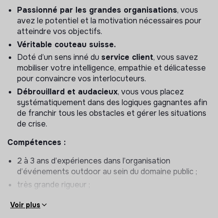
Passionné par les grandes organisations
, vous
superviser et participer activement aux phases
avez le potentiel et la motivation nécessaires pour
opérationnelles sur les différents événements de
atteindre vos objectifs.
l’agence.
Véritable couteau suisse.
Au sein d’une équipe dynamique, vous serez amené à
Doté d’un sens inné du
service client
, vous savez
gérer de manière autonome vos dossiers.
mobiliser votre intelligence, empathie et délicatesse
pour convaincre vos interlocuteurs.
Débrouillard et audacieux
, vous vous placez
systématiquement dans des logiques gagnantes afin
de franchir tous les obstacles et gérer les situations
de crise.
Compétences :
2 à 3 ans d’expériences dans l’organisation
d’événements outdoor au sein du domaine public ;
très grande rigueur ;
sens de l’initiative, dynamique et organisé(e) ;
Voir plus
bon sens du relationnel et des responsabilités, sens