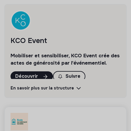
du travail en équipe ;
titulaire du Permis B ;
bonne culture générale.
KCO Event
Mobiliser et sensibiliser, KCO Event crée des
actes de générosité par l'événementiel.
Découvrir
Suivre
En savoir plus sur la structure
💡
Partenaire de la transition
La mission de cette structure est d’aider les
entreprises ou les citoyens à améliorer leur
impact environnemental et social. Par exemple le
conseil en RSE, la formation, la sensibilisation aux