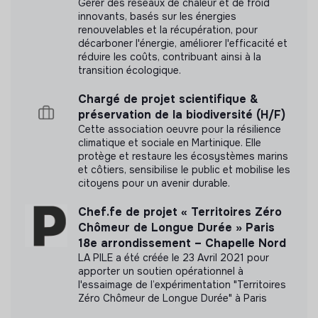
Labels et certifications
Gérer des réseaux de chaleur et de froid
innovants, basés sur les énergies
Cette structure n'a pas souhaité nous
renouvelables et la récupération, pour
décarboner l'énergie, améliorer l'efficacité et
communiquer les labels ou certifications qu'elle a
réduire les coûts, contribuant ainsi à la
pu obtenir.
transition écologique.
Chargé de projet scientifique &
préservation de la biodiversité (H/F)
Cette association oeuvre pour la résilience
Documents
climatique et sociale en Martinique. Elle
protège et restaure les écosystèmes marins
N'a pas encore communiqué de documents de
et côtiers, sensibilise le public et mobilise les
transparence
citoyens pour un avenir durable.
Chef.fe de projet « Territoires Zéro
Chômeur de Longue Durée » Paris
18e arrondissement – Chapelle Nord
LA PILE a été créée le 23 Avril 2021 pour
apporter un soutien opérationnel à
l'essaimage de l’expérimentation "Territoires
Zéro Chômeur de Longue Durée" à Paris