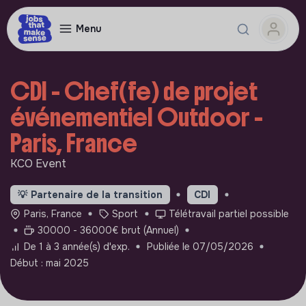
Menu
CDI - Chef(fe) de projet
événementiel Outdoor -
Paris, France
KCO Event
💡
Partenaire de la transition
CDI
Paris, France
Sport
Télétravail partiel possible
30000 - 36000€ brut (Annuel)
De 1 à 3 année(s) d'exp.
Publiée le 07/05/2026
Début : mai 2025