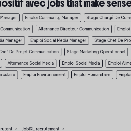
positif avec jobs that make sens
 Manager
Emploi Community Manager
Stage Chargé De Comm
r Communication
Alternance Directeur Communication
Emploi
dia Manager
Emploi Social Media Manager
Stage Chef De Pro
Chef De Projet Communication
Stage Marketing Opérationnel
Alternance Social Media
Emploi Social Media
Emploi Alim
rculaire
Emploi Environnement
Emploi Humanitaire
Emplo
ecrutent
>
JobIRL recrutement
>