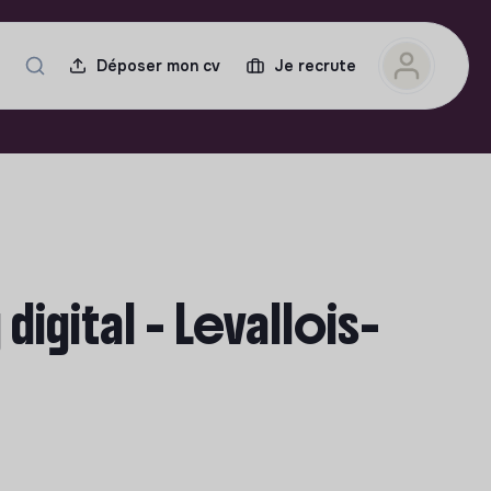
Déposer mon cv
Je recrute
gital - Levallois-