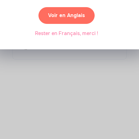
Compétences & formations
Comment se former à la
Voir en Anglais
transition écologique ?
Rester en Français, merci !
Marianne Roussel
•
09 janvier 2024