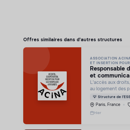
Offres similaires dans d'autres structures
ASSOCIATION ACINA
ET INSERTION POUR 
responsable de développement
et communicat
L'accès aux droits, 
au logement des p
situation de grand
💡
Structure de l’ES
indigne ou précaire
Paris, France
hôtels sociaux, etc
Hier