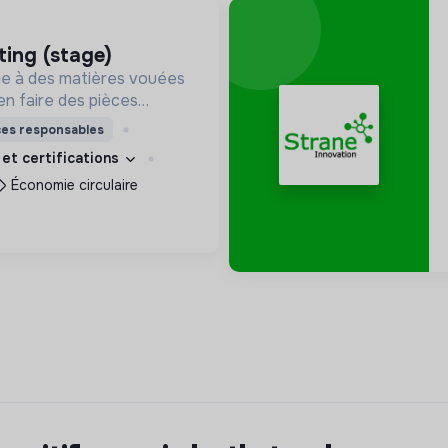
ting (stage)
e à des matières vouées
en faire des pièces
les. Notre manufacture
ces responsables
it en circuit court et dans
 et certifications
et solidaire.
Économie circulaire