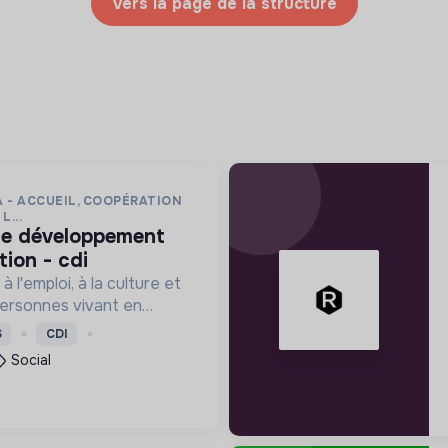
Vers la page de la structure
 - ACCUEIL, COOPÉRATION
L...
ion - cdi
à l'emploi, à la culture et
ersonnes vivant en
e précarité et d'habitat
S
CDI
 (squats, bidonvilles,
Social
.) en IDF.