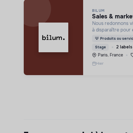
BILUM
sales & marke
Nous redonnons vi
à disparaître pour 
uniques et origina
💡
Produits ou servi
d’upcycling s'inscr
2 labels
Stage
l’économie sociale 
Paris, France
Hier