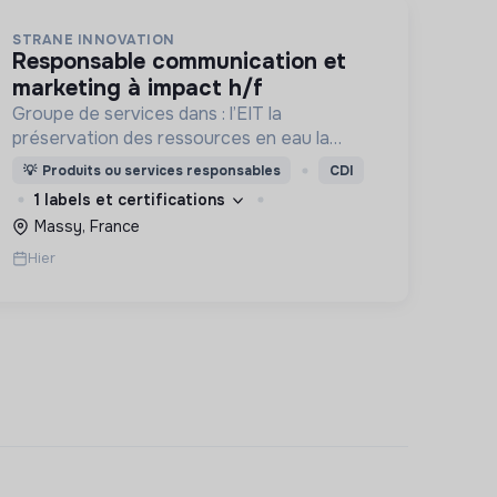
STRANE INNOVATION
responsable communication et
marketing à impact h/f
Groupe de services dans : l’EIT la
préservation des ressources en eau la
prévention des inondations l’agriculture
💡
Produits ou services responsables
CDI
durable et les écosystèmes terrestres les
1 labels et certifications
sciences cognitives
Massy, France
Hier