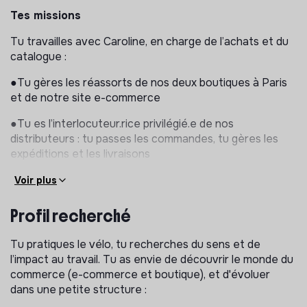
Tes missions
Tu travailles avec Caroline, en charge de l’achats et du
catalogue :
●Tu gères les réassorts de nos deux boutiques à Paris
et de notre site e-commerce
●Tu es l’interlocuteur.rice privilégié.e de nos
distributeurs : tu passes les commandes, tu gères les
expéditions et les livraisons
●Tu es en relation avec nos fournisseurs, mais aussi
Voir plus
notre logisticien web, et nos équipes de vente en
boutique
Profil recherché
●Tu alimentes notre base de données produits avec
Tu pratiques le vélo, tu recherches du sens et de
toutes les informations produits (prix d’achat, marge,
l’impact au travail. Tu as envie de découvrir le monde du
EAN, etc.)
commerce (e-commerce et boutique), et d'évoluer
dans une petite structure :
●Tu nous aides sur la gestion de la comptabilité