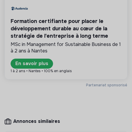
💡
Produits ou services responsables
La mission de cette entreprise est de concevoir
des produits ou proposer des services éco-
Formation certifiante pour placer le
responsables alignés avec les besoins de la
développement durable au cœur de la
transformation écologique et solidaire.
stratégie de l'entreprise à long terme
MSc in Management for Sustainable Business de 1
à 2 ans à Nantes
Plus d'informations
En savoir plus
1 à 2 ans • Nantes • 100% en anglais
Site internet
Entreprise
< 15 personnes
Distribution
Partenariat sponsorisé
Mesure d'impact
Annonces similaires
JE SUIS À VÉLO n'a pas encore transmis de
mesure d'impact