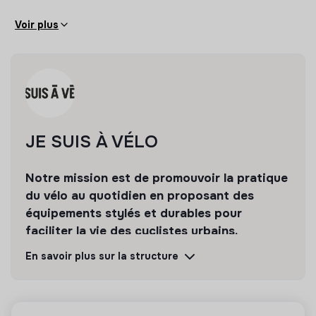
●Une rapide présentation de toi et de tes potentielles
Voir plus
expériences passées
●Un petit paragraphe pour nous dire pourquoi tu veux
rouler à nos côtés
●Ton CV
JE SUIS À VÉLO
Notre mission est de promouvoir la pratique
du vélo au quotidien en proposant des
équipements stylés et durables pour
faciliter la vie des cyclistes urbains.
En savoir plus sur la structure
Découvrir
Suivre