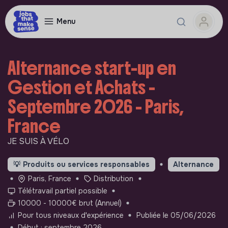
Menu
Alternance start-up en
Gestion et Achats -
Septembre 2026 - Paris,
France
JE SUIS À VÉLO
💡
Produits ou services responsables
Alternance
Paris, France
Distribution
Télétravail partiel possible
10000 - 10000€ brut (Annuel)
Pour tous niveaux d'expérience
Publiée le 05/06/2026
Début : septembre 2026