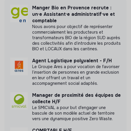
Manger Bio en Provence recrute :
un·e Assistant·e administratif·ve et
comptable
Nous avons pour objectif de représenter
Labels et certifications
commercialement les producteurs et
transformateurs BIO de la région SUD auprès
Cette structure n'a pas souhaité nous
des collectivités afin d’introduire les produits
communiquer les labels ou certifications qu'elle a
BIO et LOCAUX dans les cantines.
pu obtenir.
Agent Logistique polyvalent - F/H
Le Groupe Ares a pour vocation de favoriser
l’insertion de personnes en grande exclusion
en leur offrant un travail et un
Documents
accompagnement social adaptés.
Manager de proximité des équipes de
N'a pas encore communiqué de documents de
collecte H/F
transparence
Le SMICVAL a pour but d'engager une
bascule de son modèle actuel de territoire
vers une dynamique positive Zero Waste.
COMPTABLE H/F