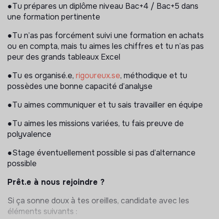
fournisseurs sur notre outil Pennylane
●Tu prépares un diplôme niveau Bac+4 / Bac+5 dans
une formation pertinente
●Tu participes à la recherche de nouvelles pépites vélo
pour notre catalogue
●Tu n’as pas forcément suivi une formation en achats
ou en compta, mais tu aimes les chiffres et tu n’as pas
●Tu réalises des analyses diverses sur nos chiffres de
peur des grands tableaux Excel
vente et nos stocks
●Tu es organisé.e,
rigoureux.se
, méthodique et tu
● Tu assures des créneaux de vente en boutique de
possèdes une bonne capacité d’analyse
temps à autre, dans les périodes de surchage (période
de Noël, ou congés d'été)
●Tu aimes communiquer et tu sais travailler en équipe
●Tu aimes les missions variées, tu fais preuve de
polyvalence
●Stage éventuellement possible si pas d’alternance
possible
Prêt.e à nous rejoindre ?
Si ça sonne doux à tes oreilles, candidate avec les
éléments suivants :