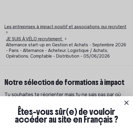
Les entreprises à impact positif et associations qui recrutent
>
JE SUIS À VÉLO recrutement
>
Alternance start-up en Gestion et Achats - Septembre 2026
- Paris - Alternance - Acheteur, Logistique / Achats,
Opérations, Comptable - Distribution - 05/06/2026
Notre sélection de formations à impact
Tu souhaites te réorienter mais tu ne sais pas par où
commencer ? Pas de panique, on te propose une
sélection de formations aux métiers de la transition
Êtes-vous sûr(e) de vouloir
écologique et solidaire !
accéder au site en Français ?