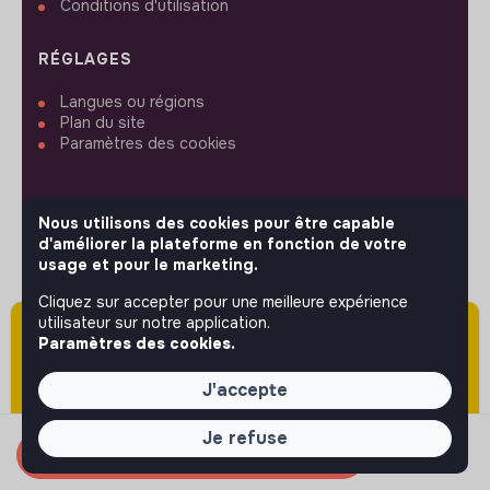
Conditions d'utilisation
RÉGLAGES
Langues ou régions
Plan du site
Paramètres des cookies
Nous utilisons des cookies pour être capable
d'améliorer la plateforme en fonction de votre
SUIVEZ-NOUS
usage et pour le marketing.
Cliquez sur accepter pour une meilleure expérience
utilisateur sur notre application.
Attention cette annonce a été publiée il y a
© 2026 jobs that makesense.
Paramètres des cookies.
plus de 60 jours (le 05/06/2026) et est sans
doute expirée ou non mise à jour.
J'accepte
Je refuse
Candidater