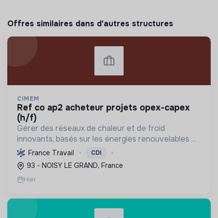
Offres similaires dans d'autres structures
CIMEM
ref co ap2 acheteur projets opex-capex
(h/f)
Gérer des réseaux de chaleur et de froid
innovants, basés sur les énergies renouvelables et
la récupération, pour décarboner l'énergie,
France Travail
CDI
améliorer l'efficacité et réduire les coûts,
93 - NOISY LE GRAND, France
contribuant ainsi à...
Hier