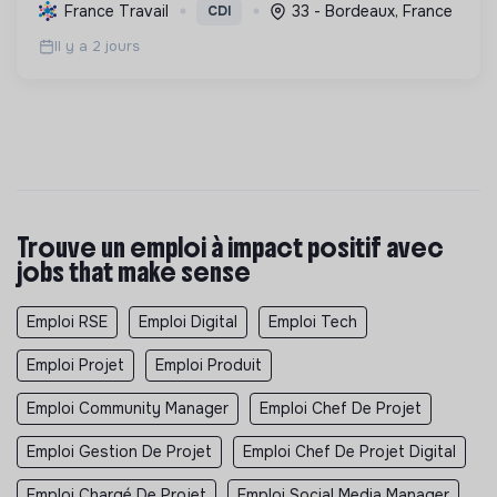
mobilité durable, en s'appuyant sur l'innovation et
France Travail
33 - Bordeaux, France
CDI
une démarche RSE.
Il y a 2 jours
Trouve un emploi à impact positif avec
jobs that make sense
Emploi RSE
Emploi Digital
Emploi Tech
Emploi Projet
Emploi Produit
Emploi Community Manager
Emploi Chef De Projet
Emploi Gestion De Projet
Emploi Chef De Projet Digital
Emploi Chargé De Projet
Emploi Social Media Manager