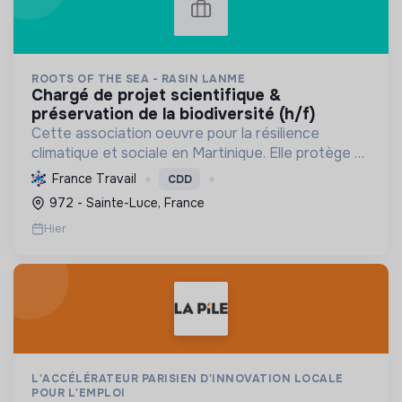
ROOTS OF THE SEA - RASIN LANME
chargé de projet scientifique &
préservation de la biodiversité (h/f)
Cette association oeuvre pour la résilience
climatique et sociale en Martinique. Elle protège et
restaure les écosystèmes marins et côtiers,
France Travail
CDD
sensibilise le public et mobilise les citoyens pour un
972 - Sainte-Luce, France
aven...
Hier
L'ACCÉLÉRATEUR PARISIEN D'INNOVATION LOCALE
POUR L'EMPLOI