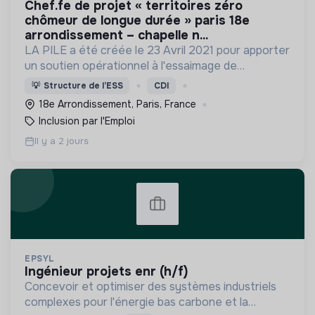
chef.fe de projet « territoires zéro
chômeur de longue durée » paris 18e
arrondissement – chapelle n...
LA PILE a été créée le 23 Avril 2021 pour apporter
un soutien opérationnel à l'essaimage de
l’expérimentation "Territoires Zéro Chômeur de
💡
Structure de l’ESS
CDI
Longue Durée" à Paris
18e Arrondissement, Paris, France
Inclusion par l'Emploi
Il y a 2 jours
EPSYL
ingénieur projets enr (h/f)
Concevoir et optimiser des systèmes industriels
complexes pour l'énergie bas carbone et la