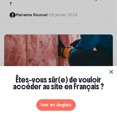
?
Marianne Roussel
•
09 janvier 2024
Êtes-vous sûr(e) de vouloir
accéder au site en Français ?
Compétences & formations
Top 8 des formations en rénovation
énergétique des bâtiments
Voir en Anglais
Marianne Roussel
•
21 janvier 2025