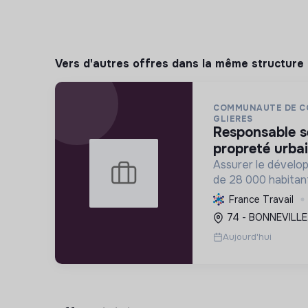
Vers d'autres offres dans la même structure
COMMUNAUTE DE C
GLIERES
responsable service déchets et
propreté urbai
Assurer le dévelo
de 28 000 habitan
gestion des servic
France Travail
l'environnement et
74 - BONNEVILLE,
favorisant les trans
Aujourd'hui