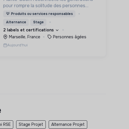
pour rompre la solitude des personnes
âgées, grâce aux visites d'étudiants chaque
💡
Produits ou services responsables
semaine.
Alternance
Stage
2 labels et certifications
Marseille, France
Personnes âgées
Aujourd'hui
e
oi RSE
Stage Projet
Alternance Projet