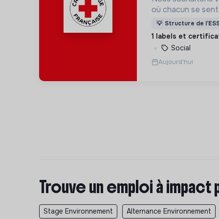
où chacun se sente 
Pour cela, nous p
💡
Structure de l’ES
des lieux d’engag
1 labels et certific
adaptés à tous.
Social
Aujourd'hui
Trouve un emploi à impact 
Stage Environnement
Alternance Environnement