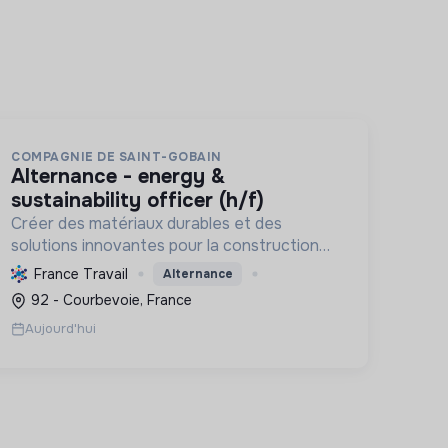
COMPAGNIE DE SAINT-GOBAIN
alternance - energy &
sustainability officer (h/f)
Créer des matériaux durables et des
solutions innovantes pour la construction
et l'industrie, en menant la transition
France Travail
Alternance
écologique et sociale vers un futur bas
92 - Courbevoie, France
carbone et inclusif.
Aujourd'hui