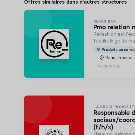
Offres similaires dans d'autres structures
REFASHION
pmo relation 
Refashion est l'éc
textile, linge de 
une entreprise priv
💡
Produits ou servi
agréée, depuis 200
Paris, France
Transition écologi
Aujourd'hui
LA CROIX-ROUGE F
responsable de projets
sociaux/coordi
(f/h/x)
Nous souhaitons v