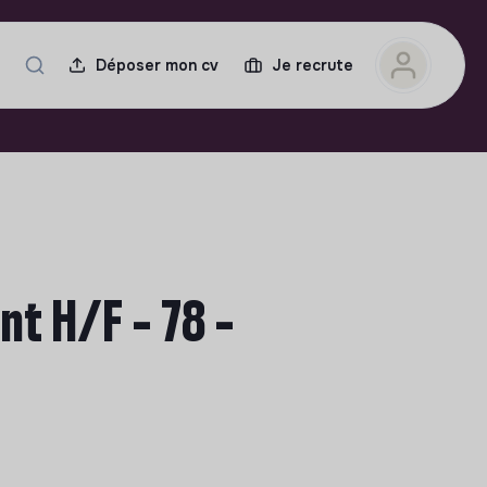
Déposer mon cv
Je recrute
 H/F - 78 -