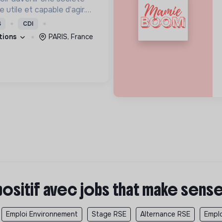
utile et capable d’agir.
roposons des moyens et
S
CDI
ement innovants et
ations
PARIS, France
positif avec jobs that make sens
Emploi Environnement
Stage RSE
Alternance RSE
Empl