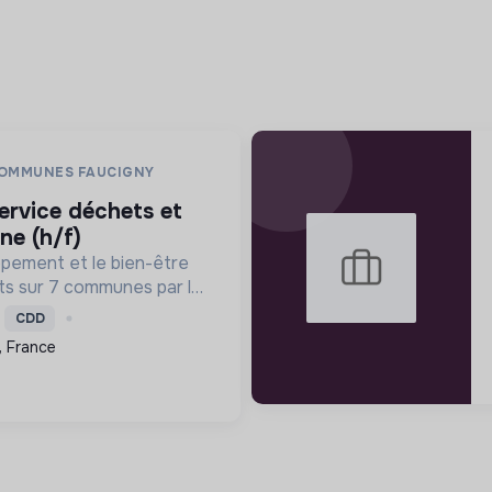
OMMUNES FAUCIGNY
ne (h/f)
ppement et le bien-être
ts sur 7 communes par la
es publics, l'économie,
CDD
 la cohésion sociale, en
 France
itions écolo...