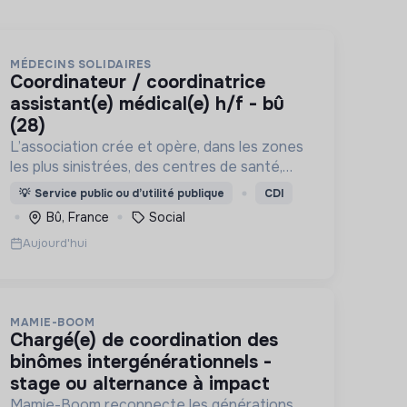
MÉDECINS SOLIDAIRES
coordinateur / coordinatrice
assistant(e) médical(e) h/f - bû
(28)
L’association crée et opère, dans les zones
les plus sinistrées, des centres de santé,
permettant aux populations de retrouver
💡
Service public ou d’utilité publique
CDI
une porte à laquelle frapper lorsque le
Bû, France
Social
besoin médical survient.
Aujourd'hui
MAMIE-BOOM
chargé(e) de coordination des
binômes intergénérationnels -
stage ou alternance à impact
Mamie-Boom reconnecte les générations