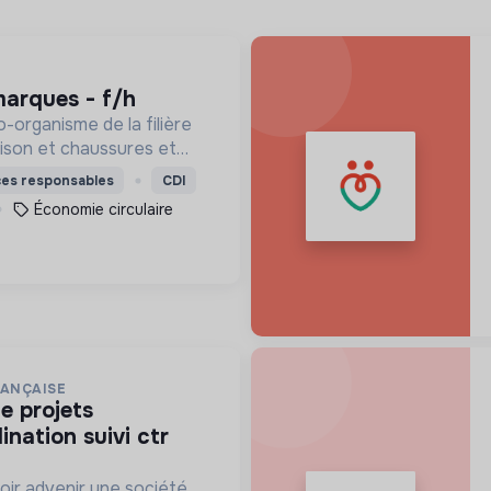
marques - f/h
o-organisme de la filière
maison et chaussures et
ée à but non lucratif,
ces responsables
CDI
9, par le Ministère de la
Économie circulaire
que.
RANÇAISE
nation suivi ctr
oir advenir une société