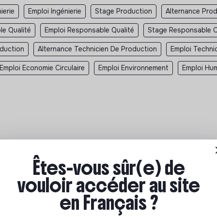
ierie
Emploi Ingénierie
Stage Production
Alternance Pro
le Qualité
Emploi Responsable Qualité
Stage Responsable 
duction
Alternance Technicien De Production
Emploi Techni
Emploi Economie Circulaire
Emploi Environnement
Emploi Hum
Êtes-vous sûr(e) de
ions à impact
vouloir accéder au site
ar où commencer ? Pas de panique, on te propose une
en Français ?
n écologique et solidaire !