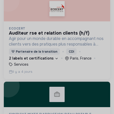
ECOCERT
auditeur rse et relation clients (h/f)
Agir pour un monde durable en accompagnant nos
clients vers des pratiques plus responsables à
travers la certification, le conseil et la formation.
💡
Partenaire de la transition
CDI
2 labels et certifications
Paris, France
Services
Il y a 4 jours