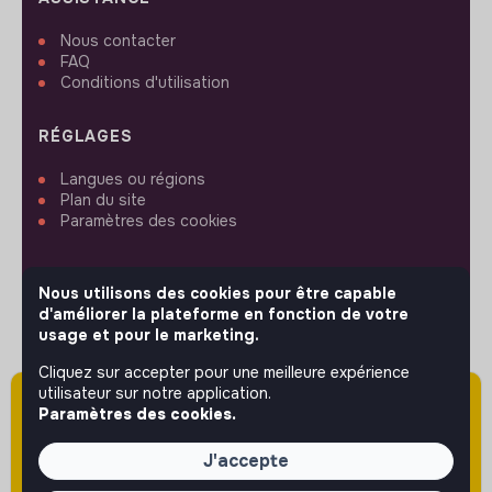
Nous contacter
FAQ
Conditions d'utilisation
RÉGLAGES
Langues ou régions
Plan du site
Paramètres des cookies
Nous utilisons des cookies pour être capable
d'améliorer la plateforme en fonction de votre
usage et pour le marketing.
SUIVEZ-NOUS
Cliquez sur accepter pour une meilleure expérience
utilisateur sur notre application.
Attention cette annonce a été publiée il y a
Paramètres des cookies.
© 2026 jobs that makesense.
plus de 60 jours (le 17/02/2026) et est sans
doute expirée ou non mise à jour.
J'accepte