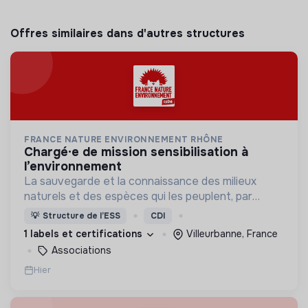
Offres similaires dans d'autres structures
FRANCE NATURE ENVIRONNEMENT RHÔNE
chargé·e de mission sensibilisation à
l’environnement
La sauvegarde et la connaissance des milieux
naturels et des espèces qui les peuplent, par
l’expertise naturaliste ainsi que par la transmission
💡
Structure de l’ESS
CDI
à tous publics et l’éducation des générations
1 labels et certifications
Villeurbanne, France
futures.
Associations
Hier