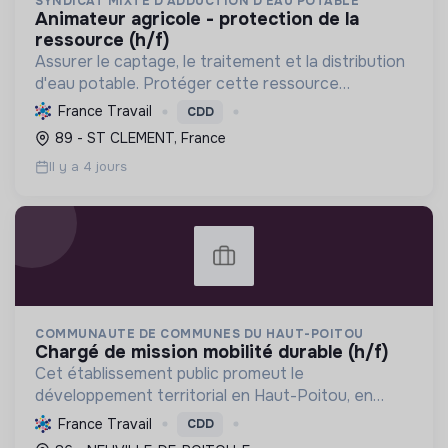
SYNDICAT MIXTE D'ADDUCTION D'EAU POTABLE
animateur agricole - protection de la
ressource (h/f)
Assurer le captage, le traitement et la distribution
d'eau potable. Protéger cette ressource
essentielle en collaborant avec les agriculteurs
France Travail
CDD
pour des pratiques durables et la réduction des
89 - ST CLEMENT, France
pollutions...
Il y a 4 jours
COMMUNAUTE DE COMMUNES DU HAUT-POITOU
chargé de mission mobilité durable (h/f)
Cet établissement public promeut le
développement territorial en Haut-Poitou, en
fédérant les communes pour une transition
France Travail
CDD
écologique et sociale durable, stimulant l'économie