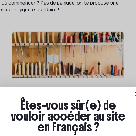
ar où commencer ? Pas de panique, on te propose une
n écologique et solidaire !
Compétences & formations
Êtes-vous sûr(e) de
Comment se former à la
transition écologique ?
vouloir accéder au site
en Français ?
Marianne Roussel
•
09 janvier 2024