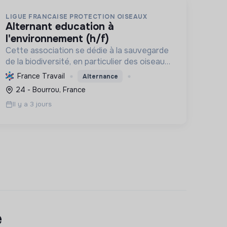
LIGUE FRANCAISE PROTECTION OISEAUX
alternant education à
l'environnement (h/f)
Cette association se dédie à la sauvegarde
de la biodiversité, en particulier des oiseaux
et écosystèmes, par la connaissance, la
France Travail
Alternance
protection, la gestion et l'éducation, pour
24 - Bourrou, France
une relation harmonieuse e...
Il y a 3 jours
e