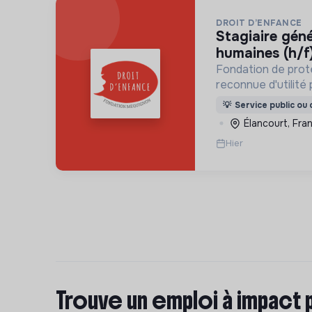
DROIT D’ENFANCE
stagiaire généraliste ressources
humaines (h/f)
Fondation de prot
reconnue d'utilité 
Protéger les enfa
💡
Service public ou d
familles.
Élancourt, Fra
Hier
Trouve un emploi à impact 