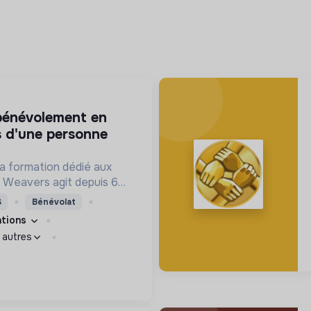
 d'une personne
 la formation dédié aux
, Weavers agit depuis 6
re une société
S
Bénévolat
iliente.
cations
 autres