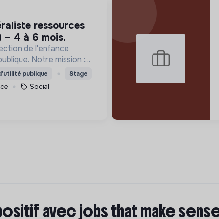
 – 4 à 6 mois.
ection de l'enfance
publique. Notre mission :
nts et accompagner les
’utilité publique
Stage
nce
Social
positif avec jobs that make sens