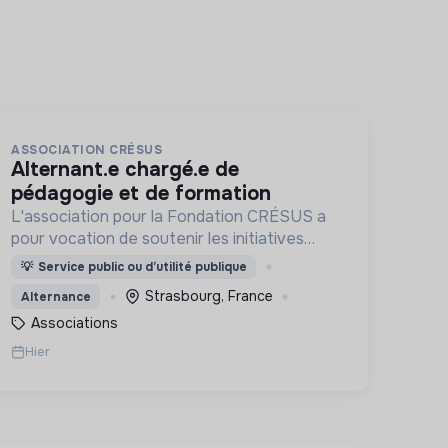
ASSOCIATION CRÉSUS
alternant.e chargé.e de
pédagogie et de formation
L'association pour la Fondation CRÉSUS a
pour vocation de soutenir les initiatives
économiques et sociales qui agissent pour
💡
Service public ou d’utilité publique
la prévention du risque d’exclusion
Strasbourg, France
Alternance
financière.
Associations
Hier