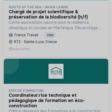
ROOTS OF THE SEA - RASIN LANME
chargé de projet scientifique &
préservation de la biodiversité (h/f)
Cette association oeuvre pour la résilience
climatique et sociale en Martinique. Elle protège et
restaure les écosystèmes marins et côtiers,
France Travail
CDD
sensibilise le public et mobilise les citoyens pour un
972 - Sainte-Luce, France
aven...
Aujourd'hui
ÉDIFICE FORMATION
coordinateur.rice technique et
pédagogique de formation en éco-
construction
Édifice dispense des formations à la construction