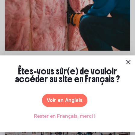
Compétences & formations
Êtes-vous sûr(e) de vouloir
Top 8 des formations en rénovation
accéder au site en Français ?
énergétique des bâtiments
Marianne Roussel
•
21 janvier 2025
Voir en Anglais
Rester en Français, merci !