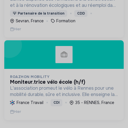
et à la rénovation écologiques et au réemploi dans
le bâtiment. Nos formations s'adressent à des
💡
Partenaire de la transition
CDD
personnes en activité et des demandeurs
Sevran, France
Formation
d'emploi.
Hier
ROAZHON MOBILITY
moniteur.trice vélo école (h/f)
L'association promeut le vélo à Rennes pour une
mobilité durable, sûre et inclusive. Elle enseigne la
pratique et la sécurité, favorisant l'autonomie et
France Travail
35 - RENNES, France
CDI
l'écologie.
Hier