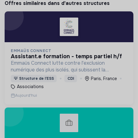
Offres similaires dans d'autres structures
EMMAÜS CONNECT
assistant.e formation - temps partiel h/f
Emmaüs Connect lutte contre l'exclusion
numérique des plus isolés, qui subissent la
dématérialisation de la plupart des services du
Paris, France
💡
Structure de l’ESS
CDI
quotidien.
Associations
Aujourd'hui