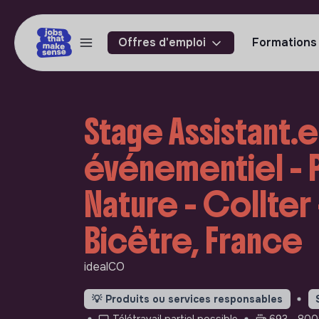
Offres d'emploi
Formations
Stage Assistant.
événementiel - 
Nature - Collter 
Bicêtre, France
idealCO
💡
Produits ou services responsables
Télétravail partiel possible
693 - 800