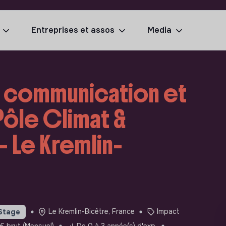
Entreprises et assos
Media
e communication et
Pôle Climat &
- Le Kremlin-
Le Kremlin-Bicêtre, France
Impact
Stage
€ brut (Mensuel)
De 0 à 3 année(s) d'exp.