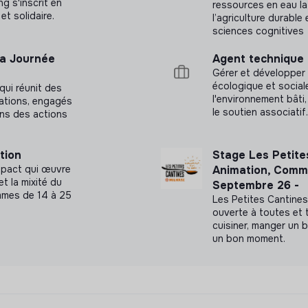
g s'inscrit en
ressources en eau la
et solidaire.
l’agriculture durable
sciences cognitives
la Journée
Agent technique
Gérer et développer 
écologique et social
qui réunit des
l'environnement bâti
iations, engagés
le soutien associatif.
ans des actions
tion
Stage Les Petite
impact qui œuvre
Animation, Commu
t la mixité du
Septembre 26 -
femmes de 14 à 25
Les Petites Cantines
ouverte à toutes et 
cuisiner, manger un 
un bon moment.