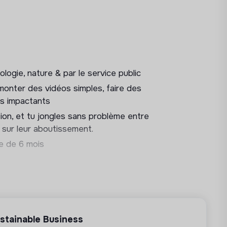
web (mise à jour du site internet, suivi
es webinaires
logie, nature & par le service public
s monter des vidéos simples, faire des
us impactants
nants avant et après l’événement
tion, et tu jongles sans problème entre
taux mais aussi pour l’événement
sur leur aboutissement.
ge de 6 mois
s digitaux engageants
rences (montage, suivi des signatures de
stainable Business