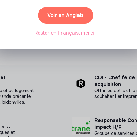
Voir en Anglais
Rester en Français, merci !
et
CDI - Chef.fe de
acquisition
ure et au logement
Offrir les outils et l
rande précarité
souhaitent entrepren
 bidonvilles,
Responsable Com
uées à
impact H/F
iques et
Groupe de services d