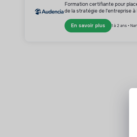
Qui sommes-nous ?
Formation certifiante pour pla
de la stratégie de l'entreprise 
Chez idealCO, nous sommes du côté de ceux qui
En savoir plus
1 à 2 ans • Na
Nous sommes la plus grande plateforme collabor
sphère publique :
● 240 000 agents du service public,
● Un catalogue de 5000 formations en ligne,
● Nous organisons 20 événements professionn
Nous sommes situés à Porte d’Italie, au Kremlin