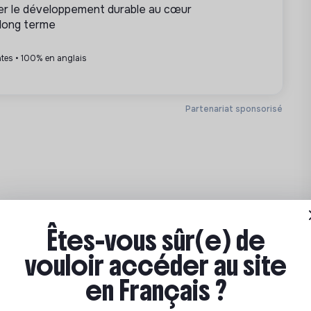
cer le développement durable au cœur
à long terme
 font !
ntes • 100% en anglais
ative en ligne dédiée aux acteurs de la
Partenariat sponsorisé
els
-Bicêtre.
Êtes-vous sûr(e) de
vouloir accéder au site
en Français ?