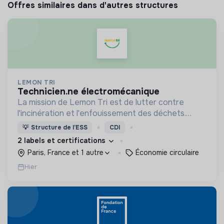
Offres similaires dans d'autres structures
LEMON TRI
technicien.ne électromécanique
La mission de Lemon Tri est de lutter contre
l'incinération et l'enfouissement des déchets.
Adoptez les bons zestes à nos côtés !
💡
Structure de l’ESS
CDI
2 labels et certifications
Paris, France et 1 autre
Économie circulaire
Hier