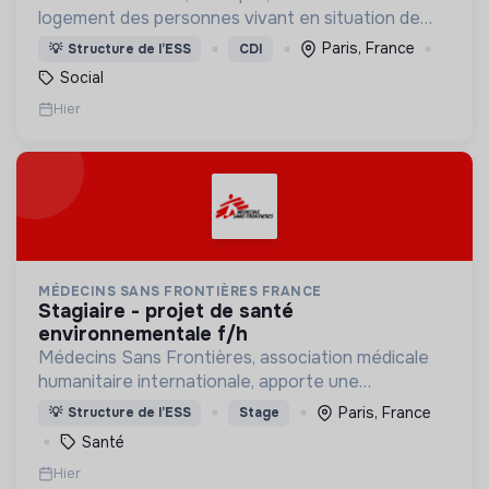
logement des personnes vivant en situation de
grande précarité et d'habitat indigne ou précaire
Paris, France
💡
Structure de l’ESS
CDI
(squats, bidonvilles, hôtels sociaux, etc.) en IDF.
Social
Hier
MÉDECINS SANS FRONTIÈRES FRANCE
stagiaire - projet de santé
environnementale f/h
Médecins Sans Frontières, association médicale
humanitaire internationale, apporte une
assistance médicale à des populations dont la vie
Paris, France
💡
Structure de l’ESS
Stage
est menacée.
Santé
Hier