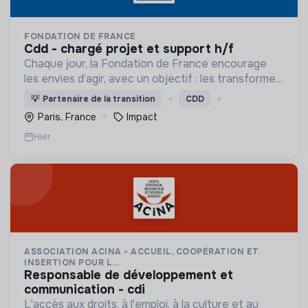
FONDATION DE FRANCE
cdd - chargé projet et support h/f
Chaque jour, la Fondation de France encourage
les envies d’agir, avec un objectif : les transformer
en actions utiles et efficaces pour construire une
💡
Partenaire de la transition
CDD
société plus digne et plus juste.
Paris, France
Impact
Hier
ASSOCIATION ACINA - ACCUEIL, COOPÉRATION ET
INSERTION POUR L...
responsable de développement et
communication - cdi
L'accès aux droits, à l'emploi, à la culture et au