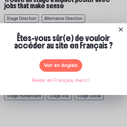
jobs that make sense
Stage Direction
Alternance Direction
Emploi Direction
Stage Opérations
Êtes-vous sûr(e) de vouloir
Alternance Opérations
Emploi Opérations
accéder au site en Français ?
Stage Transaction Services
Alternance Transaction Services
Voir en Anglais
Emploi Transaction Services
Stage Association
Rester en Français, merci !
Stage Developpement Durable
Stage Environnement
Stage Humanitaire
Stage RSE
Stage Social