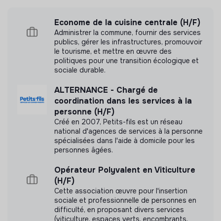
Nous avons réalisé une mesure d’impact en
interne.
Econome de la cuisine centrale (H/F)
Administrer la commune, fournir des services
Lire notre mesure d'impact
publics, gérer les infrastructures, promouvoir
le tourisme, et mettre en œuvre des
politiques pour une transition écologique et
sociale durable.
ALTERNANCE - Chargé de
Labels et certifications
coordination dans les services à la
personne (H/F)
Créé en 2007, Petits-fils est un réseau
Référencé par Shift Your Job.
national d'agences de services à la personne
spécialisées dans l'aide à domicile pour les
Adhérent du Mouvement Impact
personnes âgées.
France.
Opérateur Polyvalent en Viticulture
(H/F)
Cette association œuvre pour l'insertion
sociale et professionnelle de personnes en
difficulté, en proposant divers services
Documents
(viticulture, espaces verts, encombrants,