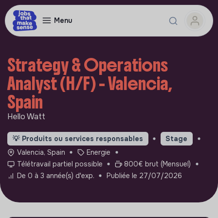
Menu
Strategy & Operations
Analyst (H/F) - Valencia,
Spain
Hello Watt
💡
Produits ou services responsables
Stage
Valencia, Spain
Energie
Télétravail partiel possible
800€ brut (Mensuel)
De 0 à 3 année(s) d'exp.
Publiée le 27/07/2026