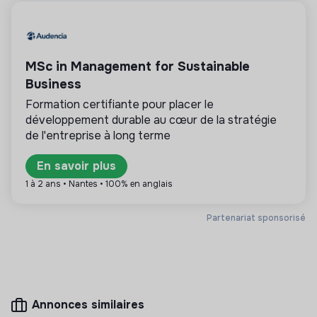
💡
Produits ou services responsables
MSc in Management for Sustainable
La mission de cette entreprise est de concevoir
des produits ou proposer des services éco-
Business
responsables alignés avec les besoins de la
Formation certifiante pour placer le
transformation écologique et solidaire.
développement durable au cœur de la stratégie
de l'entreprise à long terme
En savoir plus
Plus d'informations
1 à 2 ans • Nantes • 100% en anglais
Site internet
Entreprise
Partenariat sponsorisé
Entre 50 et 250 salariés
Energie
Mesure d'impact
Annonces similaires