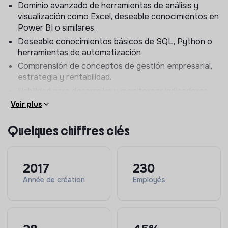
Dominio avanzado de herramientas de análisis y
indicadores (KPIs).
visualización como Excel, deseable conocimientos en
Identificar oportunidades de mejora en flujos de
Power BI o similares.
trabajo y métricas operativas.
Deseable conocimientos básicos de SQL, Python o
Contribuir a la gestión de las relaciones con socios
herramientas de automatización
estratégicos
Comprensión de conceptos de gestión empresarial,
estrategia y rentabilidad.
Habilidad para desarrollar y monitorear indicadores
clave de desempeño (KPIs).
Voir plus
Conocimientos en planificación y control de
proyectos.
Quelques chiffres clés
Soft Skills
Orientación a resultados y actitud proactiva ante los
2017
230
desafíos.
Année de création
Employés
Capacidad de aprendizaje rápido y adaptación a
entornos dinámicos.
Trabajo en equipo y colaboración efectiva con
equipos multidisciplinares.