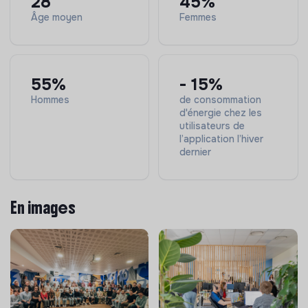
28
45%
Organización y gestión del tiempo para manejar y
Âge moyen
Femmes
priorizar diferentes tareas.
Autonomía y sentido de la responsabilidad
55%
- 15%
Hommes
de consommation
d'énergie chez les
utilisateurs de
l’application l’hiver
dernier
En images