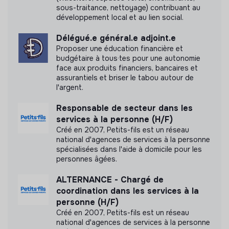
sous-traitance, nettoyage) contribuant au
Document présentant les objectifs sociaux et
développement local et au lien social.
environnementaux
Délégué.e général.e adjoint.e
Proposer une éducation financière et
budgétaire à tous·tes pour une autonomie
face aux produits financiers, bancaires et
assurantiels et briser le tabou autour de
l'argent.
Responsable de secteur dans les
services à la personne (H/F)
Créé en 2007, Petits-fils est un réseau
national d'agences de services à la personne
spécialisées dans l'aide à domicile pour les
personnes âgées.
ALTERNANCE - Chargé de
coordination dans les services à la
personne (H/F)
Créé en 2007, Petits-fils est un réseau
national d'agences de services à la personne