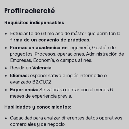
Como
Analista de Operaciones en Prácticas
,
Profil recherché
participarás en proyectos reales dentro de un entorno
joven, dinámico e internacional. Tendrás un rol clave
apoyando la optimización de procesos, las operaciones
Requisitos indispensables
internas, el análisis estratégico de datos y la gestión de
Estudiante de ultimo año de máster que permitan la
proyectos, contribuyendo directamente al crecimiento
firma de un convenio de prácticas
.
y eficiencia de Hello Watt.
Formacion academica en
: ingeniería, Gestión de
Responsabilidades principales
proyectos, Procesos, operaciones, Administración de
Empresas, Economía, o campos afines.
Apoyar la optimización y documentación de
Residir en
Valencia
procesos internos.
Idiomas:
español nativo e inglés intermedio o
Analizar datos operativos y financieros para
avanzado B2,C1,C2
identificar oportunidades de mejora.
Experiencia:
Se valorará contar con al menos 6
Colaborar en la planificación, coordinación y
meses de experiencia previa.
ejecución de proyectos estratégicos para la mejora
operativa y eficiencia.
Habilidades y conocimientos:
Realizar análisis de datos para la toma de decisiones
Capacidad para analizar diferentes datos operativos,
estratégicas.
comerciales y de negocio.
Colaborar en el desarrollo, seguimiento y análisis