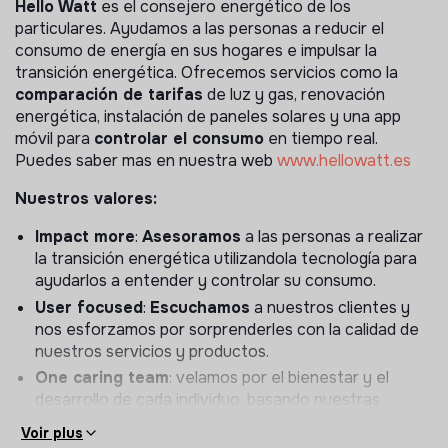
Hello Watt
es el consejero energético de los
particulares. Ayudamos a las personas a reducir el
consumo de energía en sus hogares e impulsar la
transición energética. Ofrecemos servicios como la
comparación de tarifas
de luz y gas, renovación
energética, instalación de paneles solares y una app
móvil para
controlar el consumo
en tiempo real.
Puedes saber mas en nuestra web
www.hellowatt.es
Nuestros valores:
Impact more
:
Asesoramos
a las personas a realizar
la transición energética utilizandola tecnología para
ayudarlos a entender y controlar su consumo.
User focused
:
Escuchamos
a nuestros clientes y
nos esforzamos por sorprenderles con la calidad de
nuestros servicios y productos.
One caring team
: velamos por el bienestar y el
desarrollo de cada individuo, basando nuestras
relaciones en la humildad y la honestidad.
Voir plus