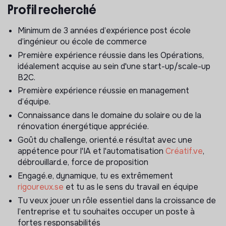
Tes missions principales seront :
Profil recherché
Minimum de 3 années d’expérience post école
Garantir la qualité opérationnelles des
d’ingénieur ou école de commerce
installations réalisées: qualité, coût, délai
Première expérience réussie dans les Opérations,
Pilotage de la performance : Définir les objectifs
idéalement acquise au sein d'une start-up/scale-up
opérationnels (chantiers, CA), en coordonner le
B2C.
déploiement et accompagner les équipes dans leur
Première expérience réussie en management
réalisation
d’équipe.
Qualité et conformité : Fixer le cadre d'exécution des
Connaissance dans le domaine du solaire ou de la
chantiers et garantir le respect des standards de
rénovation énergétique appréciée.
qualité de Hello Watt.
Goût du challenge, orienté.e résultat avec une
Gestion du réseau de partenaires RGE en sous-
appétence pour l'IA et l'automatisation
Créatif.ve
,
traitance : Développer et piloter le réseau d’artisans
débrouillard.e, force de proposition
partenaires, suivre leurs performances et déployer
Engagé.e, dynamique, tu es extrêmement
des processus d'accompagnement dédiés.
rigoureux.se
et tu as le sens du travail en équipe
Achat et chaîne logistique : Assurer le suivi
Tu veux jouer un rôle essentiel dans la croissance de
stratégique et opérationnel des fournisseurs et
l’entreprise et tu souhaites occuper un poste à
distributeurs (de la négociation tarifaire au suivi
fortes responsabilités