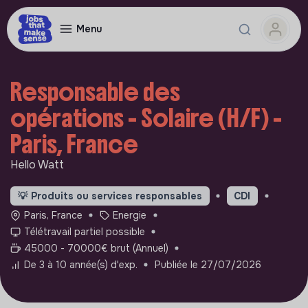
Menu
Responsable des
opérations - Solaire (H/F) -
Paris, France
Hello Watt
💡
Produits ou services responsables
CDI
Paris, France
Energie
Télétravail partiel possible
45000 - 70000€ brut (Annuel)
De 3 à 10 année(s) d'exp.
Publiée le 27/07/2026