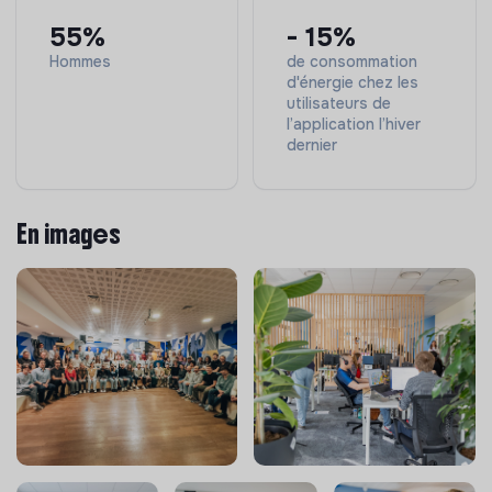
proximité avec les clients.
Concevoir et animer les programmes de parrainage
55%
- 15%
et d'ambassadeurs pour capitaliser sur la satisfaction
Hommes
de consommation
des clients installés.
d'énergie chez les
utilisateurs de
Encadrer l’équipe des chargés de projets en
l’application l’hiver
définissant leurs objectifs et en assurant le suivi de
dernier
leur performance.
En images