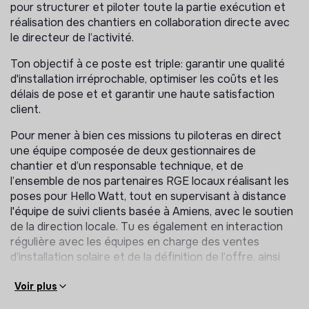
pour structurer et piloter toute la partie exécution et
réalisation des chantiers en collaboration directe avec
le directeur de l’activité.
Ton objectif à ce poste est triple: garantir une qualité
d'installation irréprochable, optimiser les coûts et les
délais de pose et et garantir une haute satisfaction
client.
Pour mener à bien ces missions tu piloteras en direct
une équipe composée de deux gestionnaires de
chantier et d’un responsable technique, et de
l’ensemble de nos partenaires RGE locaux réalisant les
poses pour Hello Watt, tout en supervisant à distance
l'équipe de suivi clients basée à Amiens, avec le soutien
de la direction locale. Tu es également en interaction
régulière avec les équipes en charge des ventes
d’installation solaire et de la définition de l’offre, ainsi
que les équipes finance et produit, qui fait évoluer les
outils métiers.
Voir plus