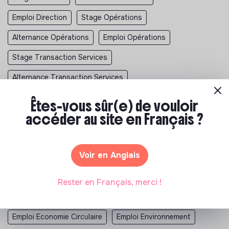
Emploi Direction
Stage Opérations
Alternance Opérations
Emploi Opérations
Stage Transaction Services
Alternance Transaction Services
Emploi Transaction Services
Êtes-vous sûr(e) de vouloir
accéder au site en Français ?
Stage Directeur Des Opérations
Alternance Directeur Des Opérations
Voir en Anglais
Emploi Directeur Des Opérations
Emploi Alimentation Durable
Emploi Culture
Rester en Français, merci !
Emploi Developpement Durable
Emploi Economie Circulaire
Emploi Environnement