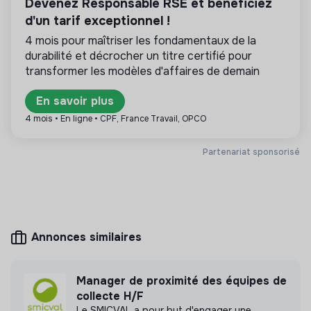
Devenez Responsable RSE et bénéficiez
La mission de cette entreprise est de concevoir
des produits ou proposer des services éco-
d'un tarif exceptionnel !
responsables alignés avec les besoins de la
4 mois pour maîtriser les fondamentaux de la
transformation écologique et solidaire.
durabilité et décrocher un titre certifié pour
transformer les modèles d'affaires de demain
En savoir plus
Plus d'informations
4 mois • En ligne • CPF, France Travail, OPCO
Site internet
Entreprise
Partenariat sponsorisé
Entre 50 et 250 salariés
Energie
Mesure d'impact
Annonces similaires
Nous avons réalisé une mesure d’impact en
interne.
Manager de proximité des équipes de
collecte H/F
Lire notre mesure d'impact
Le SMICVAL a pour but d'engager une