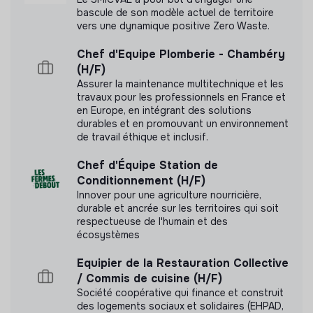
bascule de son modèle actuel de territoire
vers une dynamique positive Zero Waste.
Chef d'Equipe Plomberie - Chambéry
(H/F)
Labels et certifications
Assurer la maintenance multitechnique et les
travaux pour les professionnels en France et
en Europe, en intégrant des solutions
Référencé par Shift Your Job.
durables et en promouvant un environnement
de travail éthique et inclusif.
Adhérent du Mouvement Impact
Chef d'Équipe Station de
France.
Conditionnement (H/F)
Innover pour une agriculture nourricière,
durable et ancrée sur les territoires qui soit
respectueuse de l'humain et des
écosystèmes
Documents
Equipier de la Restauration Collective
Document présentant les objectifs sociaux et
/ Commis de cuisine (H/F)
environnementaux
Société coopérative qui finance et construit
des logements sociaux et solidaires (EHPAD,