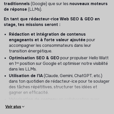
traditionnels
(Google) que sur les
nouveaux moteurs
de réponse
(LLMs).
En tant que rédacteur-rice Web SEO & GEO en
stage, tes missions seront :
Rédaction et intégration de contenus
engageants et à forte valeur ajoutée
pour
accompagner les consommateurs dans leur
transition énergétique.
Optimisation SEO & GEO
pour propulser Hello Watt
en 1ʳᵉ position sur Google et optimiser notre visibilité
dans les LLMs.
Utilisation de l’IA
(Claude, Gemini, ChatGPT, etc.)
dans ton quotidien de rédacteur-ice pour te soulager
des tâches répétitives, structurer tes idées et
gagner en efficacité.
Valorisation de contenu
en collaboration avec
l’équipe design.
Voir plus
Veille quotidienne
en lien avec l’énergie et la