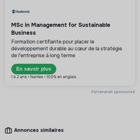
💡
Produits ou services responsables
MSc in Management for Sustainable
La mission de cette entreprise est de concevoir
des produits ou proposer des services éco-
Business
responsables alignés avec les besoins de la
Formation certifiante pour placer le
transformation écologique et solidaire.
développement durable au cœur de la stratégie
de l'entreprise à long terme
En savoir plus
Plus d'informations
1 à 2 ans • Nantes • 100% en anglais
Site internet
Entreprise
Partenariat sponsorisé
Entre 50 et 250 salariés
Energie
Mesure d'impact
Annonces similaires