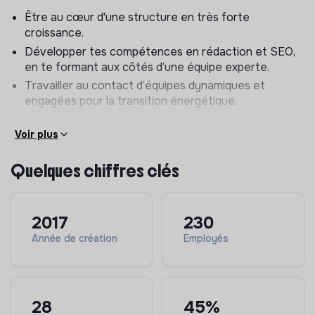
Être au cœur d'une structure en très forte
croissance.
Développer tes compétences en rédaction et SEO,
en te formant aux côtés d’une équipe experte.
Travailler au contact d’équipes dynamiques et
engagées pour la transition énergétique.
Nos valeurs
Voir plus
Impact more
: nous accompagnons les particuliers
Quelques chiffres clés
dans la transition énergétique et nous utilisons la
tech pour leur permettre de maîtriser leur
consommation. Nous visons grand pour maximiser
cet impact.
2017
230
User focused
: à l’écoute de nos clients, nous
Année de création
Employés
cherchons à les étonner par la qualité de nos
services et de nos produits.
One caring team
: nous veillons au bien-être et au
développement de chacun en fondant nos relations
28
45%