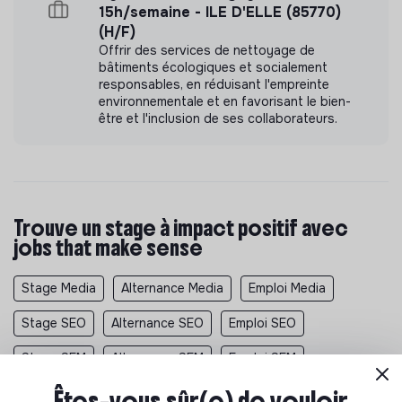
15h/semaine - ILE D'ELLE (85770)
(H/F)
Offrir des services de nettoyage de
bâtiments écologiques et socialement
responsables, en réduisant l'empreinte
environnementale et en favorisant le bien-
être et l'inclusion de ses collaborateurs.
Trouve un stage à impact positif avec
jobs that make sense
Stage Media
Alternance Media
Emploi Media
Stage SEO
Alternance SEO
Emploi SEO
Stage SEM
Alternance SEM
Emploi SEM
Stage Association
Stage Developpement Durable
Êtes-vous sûr(e) de vouloir