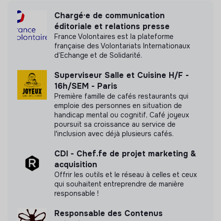
Nous avons réalisé une mesure d’impact en
interne.
Chargé·e de communication
éditoriale et relations presse
Lire notre mesure d'impact
France Volontaires est la plateforme
française des Volontariats Internationaux
d’Echange et de Solidarité.
Superviseur Salle et Cuisine H/F -
16h/SEM - Paris
Labels et certifications
Première famille de cafés restaurants qui
emploie des personnes en situation de
handicap mental ou cognitif, Café joyeux
Référencé par Shift Your Job.
poursuit sa croissance au service de
l'inclusion avec déjà plusieurs cafés.
Adhérent du Mouvement Impact
CDI - Chef.fe de projet marketing &
France.
acquisition
Offrir les outils et le réseau à celles et ceux
qui souhaitent entreprendre de manière
responsable !
Documents
Responsable des Contenus