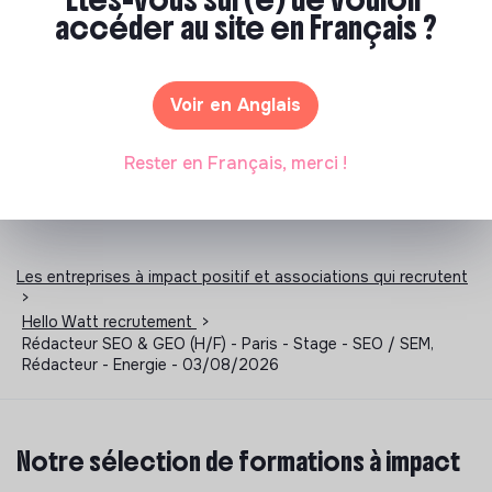
accéder au site en Français ?
Stage Environnement
Stage Humanitaire
Stage RSE
Stage Social
Voir en Anglais
Rester en Français, merci !
Les entreprises à impact positif et associations qui recrutent
>
Hello Watt recrutement
>
Rédacteur SEO & GEO (H/F) - Paris - Stage - SEO / SEM,
Rédacteur - Energie - 03/08/2026
Notre sélection de formations à impact