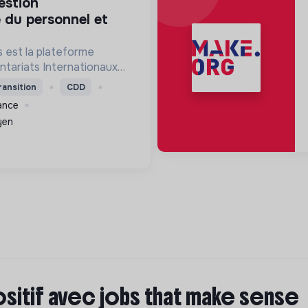
 du personnel et
 est la plateforme
ntariats Internationaux
lidarité.
ransition
CDD
rance
yen
ositif avec jobs that make sense