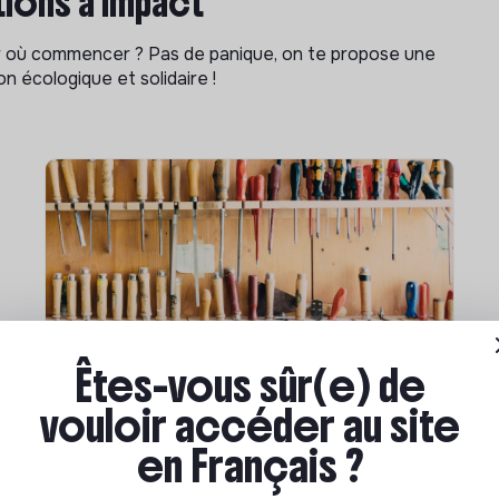
ions à impact
ar où commencer ? Pas de panique, on te propose une
n écologique et solidaire !
Êtes-vous sûr(e) de
Compétences & formations
vouloir accéder au site
Comment se former à la
transition écologique ?
en Français ?