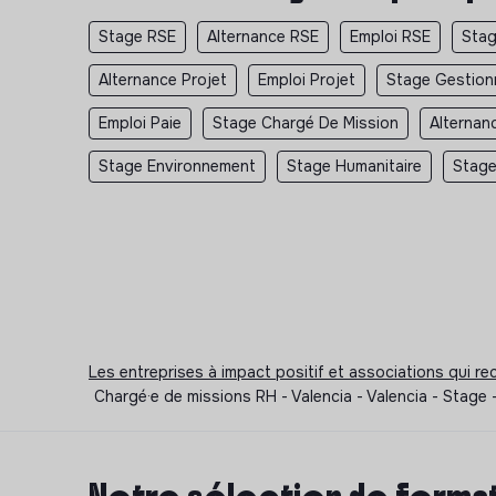
Stage RSE
Alternance RSE
Emploi RSE
Stag
Alternance Projet
Emploi Projet
Stage Gestionn
Emploi Paie
Stage Chargé De Mission
Alternan
Stage Environnement
Stage Humanitaire
Stage
Les entreprises à impact positif et associations qui r
Chargé·e de missions RH - Valencia - Valencia - Stage