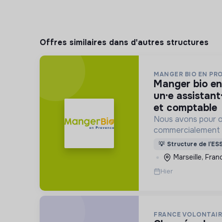
Offres similaires dans d'autres structures
MANGER BIO EN PR
manger bio en provence recrute :
un·e assistant
et comptable
Nous avons pour o
commercialement l
transformateurs B
💡
Structure de l’ES
auprès des collecti
Marseille, Fran
produits BIO et L
Hier
FRANCE VOLONTAIR