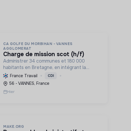
CA GOLFE DU MORBIHAN - VANNES
AGGLOMERAT
charge de mission scot (h/f)
Administrer 34 communes et 180 000
habitants en Bretagne, en intégrant la
transition écologique et sociale par une
France Travail
CDI
planification résiliente, des achats durables
56 - VANNES, France
et le soutien à l'économie verte.
Hier
MAKE.ORG