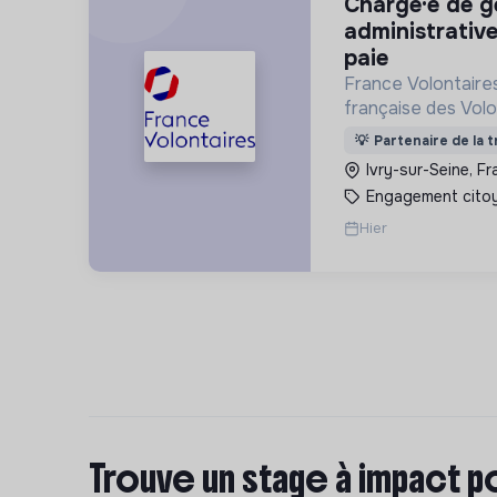
chargé·e de gestion
administrative
paie
France Volontaires
française des Volo
d’Echange et de So
💡
Partenaire de la t
Ivry-sur-Seine, F
Engagement cito
Hier
Trouve un stage à impact p