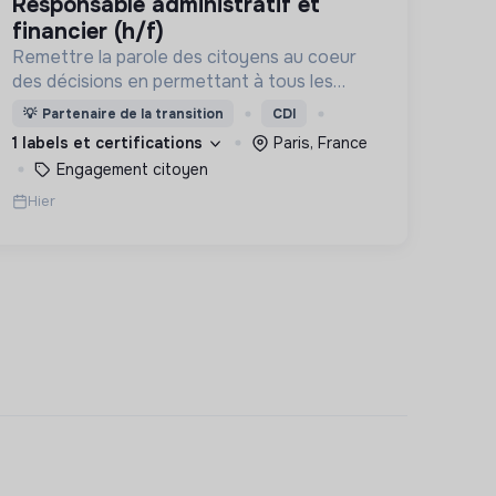
responsable administratif et
financier (h/f)
Remettre la parole des citoyens au coeur
des décisions en permettant à tous les
acteurs du changement (citoyens,
💡
Partenaire de la transition
CDI
entreprises, institutions..) de collaborer
1 labels et certifications
Paris, France
grâce à une plateforme numérique
Engagement citoyen
Hier