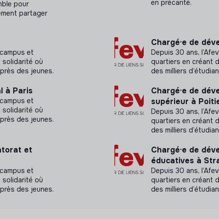
en précarité.
mble pour
lement partager
Chargé·e de déve
e campus et
Depuis 30 ans, l’Afe
solidarité où
quartiers en créant 
uprès des jeunes.
des milliers d’étudi
 à Paris
Chargé·e de dév
e campus et
supérieur à Poiti
solidarité où
Depuis 30 ans, l’Afe
uprès des jeunes.
quartiers en créant 
des milliers d’étudi
torat et
Chargé·e de déve
éducatives à Str
e campus et
Depuis 30 ans, l’Afe
solidarité où
quartiers en créant 
uprès des jeunes.
des milliers d’étudi