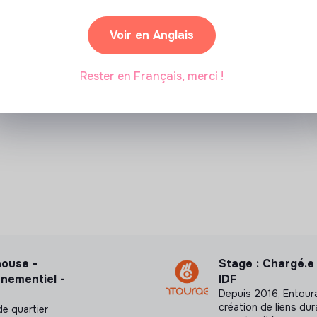
Partenariat sponsorisé
Voir en Anglais
Rester en Français, merci !
house -
Stage : Chargé.e
nementiel -
IDF
Depuis 2016, Entoura
création de liens du
de quartier