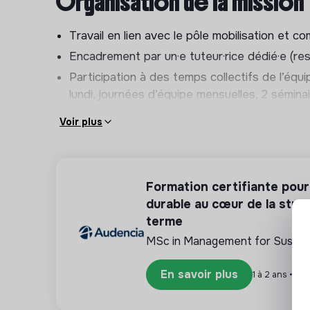
Organisation de la mission
Les missions pourront évoluer en fonction 
et des priorités de l’association.
Travail en lien avec le pôle mobilisation et c
Encadrement par un·e tuteur·rice dédié·e (res
Participation à des temps collectifs de l’équi
lundi, journées d’équipe mensuelles, 2 sémin
Modalités
Voir plus
Indemnité de Service Civique selon réglement
Prise en charge à 50 % du pass Navigo.
Formation certifiante pou
Durée : 8 mois
durable au cœur de la strat
terme
Temps hebdomadaire : 28 heures (sur 4 jours
MSc in Management for Sustaina
Disponibilité : présence occasionnelle en s
Lieu : Paris (Lutess, 204 rue de Crimée, 750
En savoir plus
1 à 2 ans • Na
de-France et en France (événements, JNR)
Équipement : ordinateur et téléphone fournis 