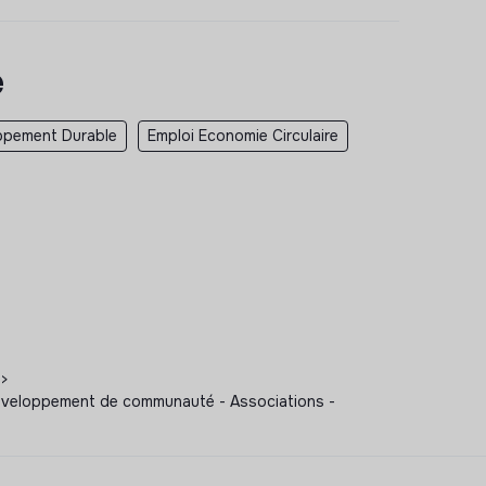
e
ppement Durable
Emploi Economie Circulaire
>
gé développement de communauté - Associations -