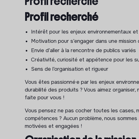
Profil recherché
Participer à l’organisation logistique d’évé
bénévoles…)
Profil recherché
Accueillir, informer et orienter le public lor
Appuyer l’organisation d’événements sur les 
Intérêt pour les enjeux environnementaux et
Nationales de la Réparation 2026. Participer 
Motivation pour s’engager dans une mission d
partenaires locaux (collectivités, acteurs de l
Envie d’aller à la rencontre de publics variés
Axe 3 : Vie associative
Créativité, curiosité et appétence pour les su
Sens de l’organisation et rigueur
Aider à mobiliser des bénévoles pour les évé
Participer à l’accueil et à l’intégration des 
Vous êtes passionné·e par les enjeux environne
Renforcer le sentiment d’appartenance et la
durabilité des produits ? Vous aimez organiser, m
bénévoles
faite pour vous !
Contribuer à faire connaître les opportunité
Vous pensez ne pas cocher toutes les cases, 
communication internes afin de favoriser l’imp
compétences ? Aucun problème, nous sommes av
Contribuer à l’organisation de temps collecti
motivées et engagées !
séminaires bénévoles…)