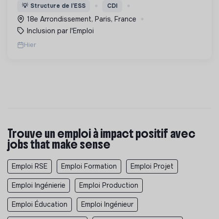
l’expérimentation "Territoires Zéro Chômeur de
💡
Structure de l’ESS
CDI
Longue Durée" à Paris
18e Arrondissement, Paris, France
Inclusion par l'Emploi
Hier
Trouve un emploi à impact positif avec
jobs that make sense
Emploi RSE
Emploi Formation
Emploi Projet
Emploi Ingénierie
Emploi Production
Emploi Éducation
Emploi Ingénieur