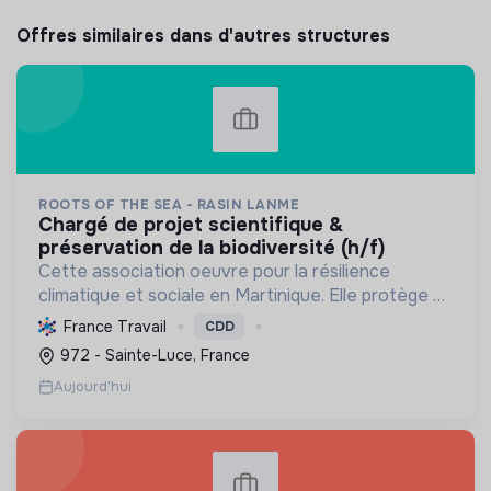
Offres similaires dans d'autres structures
ROOTS OF THE SEA - RASIN LANME
chargé de projet scientifique &
préservation de la biodiversité (h/f)
Cette association oeuvre pour la résilience
climatique et sociale en Martinique. Elle protège et
restaure les écosystèmes marins et côtiers,
France Travail
CDD
sensibilise le public et mobilise les citoyens pour un
972 - Sainte-Luce, France
aven...
Aujourd'hui