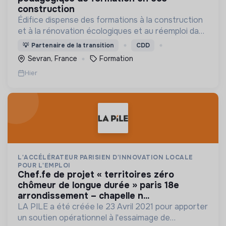
construction
Édifice dispense des formations à la construction
et à la rénovation écologiques et au réemploi dans
le bâtiment. Nos formations s'adressent à des
💡
Partenaire de la transition
CDD
personnes en activité et des demandeurs
Sevran, France
Formation
d'emploi.
Hier
L'ACCÉLÉRATEUR PARISIEN D'INNOVATION LOCALE
POUR L'EMPLOI
chef.fe de projet « territoires zéro
chômeur de longue durée » paris 18e
arrondissement – chapelle n...
LA PILE a été créée le 23 Avril 2021 pour apporter
un soutien opérationnel à l'essaimage de