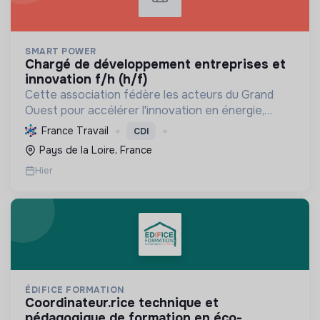
SMART POWER
chargé de développement entreprises et
innovation f/h (h/f)
Cette association fédère les acteurs du Grand
Ouest pour accélérer l'innovation en énergie,
électronique et décarbonation, favorisant une
France Travail
CDI
transition écologique et le développement
Pays de la Loire, France
économique régional.
Hier
ÉDIFICE FORMATION
coordinateur.rice technique et
pédagogique de formation en éco-