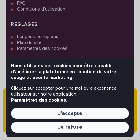
FAQ
Conditions d'utilisation
RÉGLAGES
Langues ou régions
Plan du site
Paramètres des cookies
Nous utilisons des cookies pour être capable
d'améliorer la plateforme en fonction de votre
usage et pour le marketing.
SUIVEZ-NOUS
Cliquez sur accepter pour une meilleure expérience
utilisateur sur notre application.
Attention cette annonce a été publiée il y a
Paramètres des cookies.
plus de 60 jours (le 09/06/2026) et est sans
© 2026 jobs that makesense.
doute expirée ou non mise à jour.
J'accepte
Je refuse