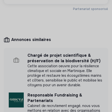
Et plein d’autres avantages : carte ticket restaurant,
Site internet
Entreprise
70% de ton pass Tisseo…
Partenariat sponsorisé
< 15 personnes
Handicap
Mesure d'impact
Annonces similaires
GTK n'a pas encore transmis de mesure d'impact
Chargé de projet scientifique &
préservation de la biodiversité (H/F)
Cette association oeuvre pour la résilience
climatique et sociale en Martinique. Elle
Labels et certifications
protège et restaure les écosystèmes marins
et côtiers, sensibilise le public et mobilise les
Cette structure n'a pas souhaité nous
citoyens pour un avenir durable.
communiquer les labels ou certifications qu'elle a
Responsable Fundraising &
pu obtenir.
Partenariats
Cabinet de recrutement engagé, nous vous
mettons en relation avec des organisations