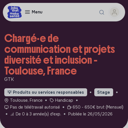
Menu
Chargé·e de
communication et projets
diversité et inclusion -
Toulouse, France
GTK
💡
Produits ou services responsables
Stage
Toulouse, France
Handicap
Pas de télétravail autorisé
650 - 650€ brut (Mensuel)
De 0 à 3 année(s) d'exp.
Publiée le 26/05/2026