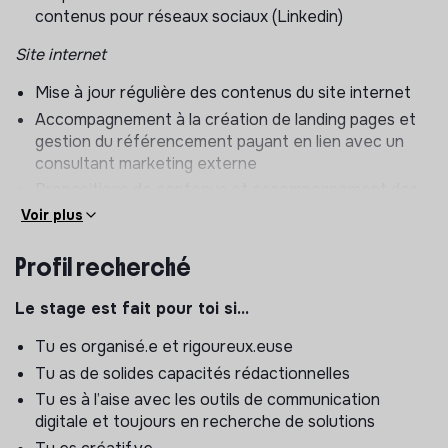
contenus pour réseaux sociaux (Linkedin)
Site internet
Mise à jour régulière des contenus du site internet
Accompagnement à la création de landing pages et
gestion du référencement payant en lien avec un
consultant marketing externe
Propositions de contenus et accompagnement des
expert.es dans la rédaction d'articles de blog et de
Voir plus
livres blancs
Profil recherché
Newsletter mensuelle de Goods to Know :
Le stage est fait pour toi si…
Recueil des contenus auprès de l’équipe
Accompagnement à la rédaction et diffusion
Tu es organisé.e et rigoureux.euse
Tu as de solides capacités rédactionnelles
Evénementiel :
Tu es à l’aise avec les outils de communication
Co-organisation des temps forts externes à
digitale et toujours en recherche de solutions
destination des clients (webinaires, petit-déjeuner,