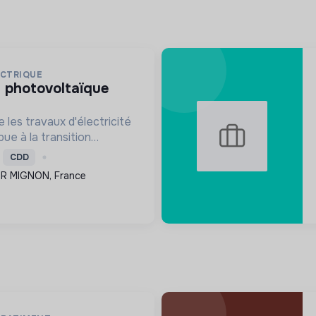
ECTRIQUE
 les travaux d'électricité
ue à la transition
nstallation de systèmes
CDD
avorisant ainsi une
UR MIGNON, France
e.