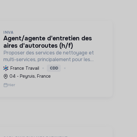
INVA
agent/agente d'entretien des
aires d'autoroutes (h/f)
Proposer des services de nettoyage et
multi-services, principalement pour les
autoroutes, en France. Favoriser l'inclusion
France Travail
CDD
sociale et professionnelle, et contribuer à la
04 - Peyruis, France
préservation de l'environnemen...
Hier