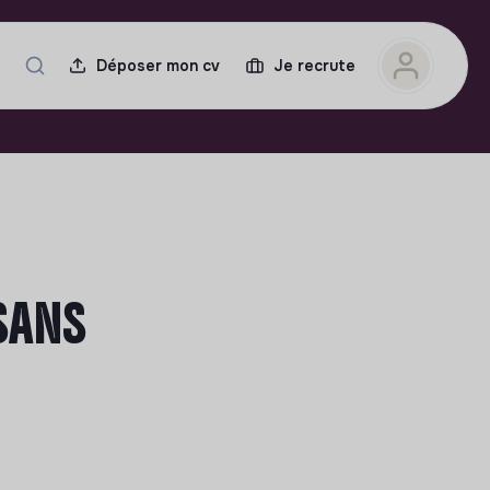
Déposer mon cv
Je recrute
ESANS