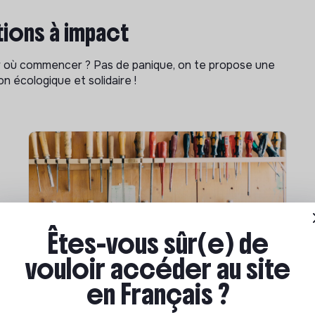
ions à impact
ar où commencer ? Pas de panique, on te propose une
n écologique et solidaire !
Êtes-vous sûr(e) de
vouloir accéder au site
Compétences & formations
en Français ?
Comment se former à la
transition écologique ?