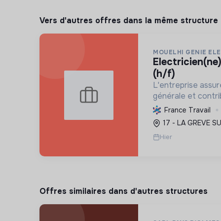
Vers d'autres offres dans la même structure
MOUELHI GENIE EL
electricien(ne) photovoltaïque
(h/f)
L'entreprise assure
générale et contrib
écologique par l'i
France Travail
photovoltaïques, f
17 - LA GREVE S
énergie plus durabl
Hier
Offres similaires dans d'autres structures