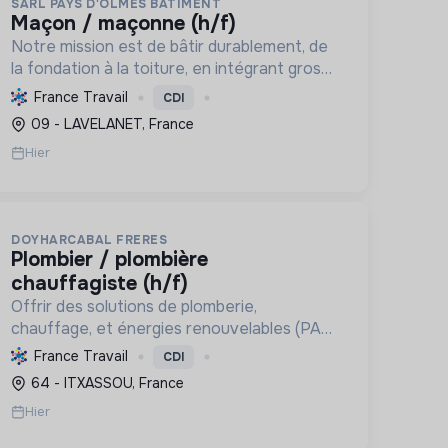
SARL PAYS D'OLMES BATIMENT
maçon / maçonne (h/f)
Notre mission est de bâtir durablement, de
la fondation à la toiture, en intégrant gros
œuvre, rénovation et désamiantage. Nous
France Travail
CDI
formons des talents et valorisons
09 - LAVELANET, France
l'insertion, avec le Label RGE.
Hier
DOYHARCABAL FRERES
plombier / plombière
chauffagiste (h/f)
Offrir des solutions de plomberie,
chauffage, et énergies renouvelables (PAC,
chauffe-eau thermodynamiques) pour le
France Travail
CDI
confort et la transition écologique.
64 - ITXASSOU, France
Labellisée RGE, elle garantit l'efficacité
Hier
éner...