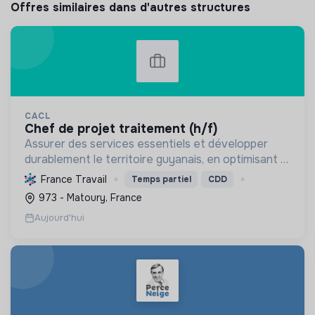
Offres similaires dans d'autres structures
CACL
chef de projet traitement (h/f)
Assurer des services essentiels et développer
durablement le territoire guyanais, en optimisant la
gestion des ressources et en promouvant la
France Travail
Temps partiel
CDD
transition écologique et sociale.
973 - Matoury, France
Aujourd'hui