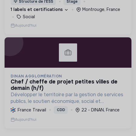
💡
Structure de l’ESS
Stage
d’engagement innovants et adaptés à tous.
1 labels et certifications
Montrouge, France
Social
Aujourd'hui
DINAN AGGLOMÉRATION
chef / cheffe de projet petites villes de
demain (h/f)
Développer le territoire par la gestion de services
publics, le soutien économique, social et
écologique, et la revitalisation des villes pour une
France Travail
22 - DINAN, France
CDD
meilleure qualité de vie et un avenir durable.
Aujourd'hui