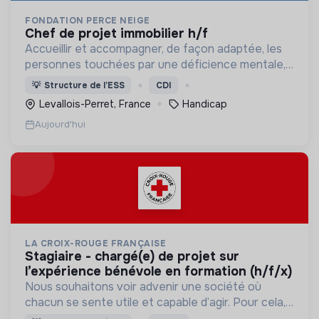
FONDATION PERCE NEIGE
chef de projet immobilier h/f
Accueillir et accompagner, de façon adaptée, les
personnes touchées par une déficience mentale,
un handicap physique ou psychique
💡
Structure de l’ESS
CDI
Levallois-Perret, France
Handicap
Aujourd'hui
LA CROIX-ROUGE FRANÇAISE
stagiaire - chargé(e) de projet sur
l’expérience bénévole en formation (h/f/x)
Nous souhaitons voir advenir une société où
chacun se sente utile et capable d’agir. Pour cela,
nous proposons des moyens et des lieux