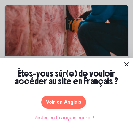
Compétences & formations
Êtes-vous sûr(e) de vouloir
Top 8 des formations en rénovation
accéder au site en Français ?
énergétique des bâtiments
Marianne Roussel
•
21 janvier 2025
Voir en Anglais
Rester en Français, merci !