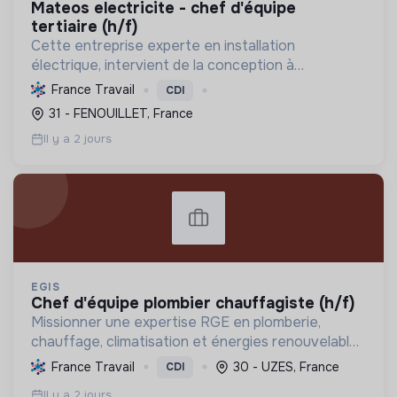
mateos electricite - chef d'équipe
tertiaire (h/f)
Cette entreprise experte en installation
électrique, intervient de la conception à
l'exploitation, notamment pour les centrales
France Travail
CDI
photovoltaïques. Elle contribue à la transition
31 - FENOUILLET, France
écologique avec son Labe...
Il y a 2 jours
EGIS
chef d'équipe plombier chauffagiste (h/f)
Missionner une expertise RGE en plomberie,
chauffage, climatisation et énergies renouvelables
pour les particuliers, professionnels et
France Travail
30 - UZES, France
CDI
collectivités, œuvrant pour la transition
Il y a 2 jours