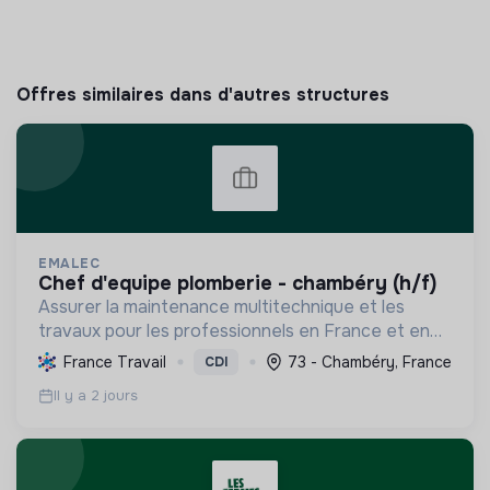
Offres similaires dans d'autres structures
EMALEC
chef d'equipe plomberie - chambéry (h/f)
Assurer la maintenance multitechnique et les
travaux pour les professionnels en France et en
Europe, en intégrant des solutions durables et en
France Travail
73 - Chambéry, France
CDI
promouvant un environnement de travail éthique
Il y a 2 jours
et inclusi...