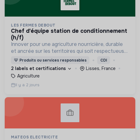
LES FERMES DEBOUT
chef d'équipe station de conditionnement
(h/f)
Innover pour une agriculture nourricière, durable
et ancrée sur les territoires qui soit respectueuse
de l'humain et des écosystèmes
💡
Produits ou services responsables
CDI
2 labels et certifications
Lisses, France
Agriculture
Il y a 2 jours
MATEOS ELECTRICITE