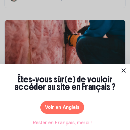
Êtes-vous sûr(e) de vouloir
Compétences & formations
accéder au site en Français ?
Top 8 des formations en rénovation
énergétique des bâtiments
Voir en Anglais
Marianne Roussel
•
21 janvier 2025
Rester en Français, merci !