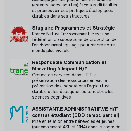
(enfants, ados, adultes) face aux difficultés
Labels et certifications
et promouvoir des pratiques écologiques
durables dans ses structures.
A été accompagné par makesense
Stagiaire Programmes et Stratégie
France.
France Nature Environnement, c’est une
fédération d’associations de protection de
Référencé par Shift Your Job.
l’environnement, qui agit pour rendre notre
monde plus vivable.
Accompagné par Antropia ESSEC
Responsable Communication et
Marketing à impact H/F
Groupe de services dans : l’EIT la
préservation des ressources en eau la
prévention des inondations l’agriculture
durable et les écosystèmes terrestres les
Documents
sciences cognitives
N'a pas encore communiqué de documents de
ASSISTANT.E ADMINISTRATIF.VE H/F
transparence
contrat étudiant (CDD temps partiel)
Mise en relation entre bénévoles et jeunes
(principalement ASE et MNA) dans le cadre de