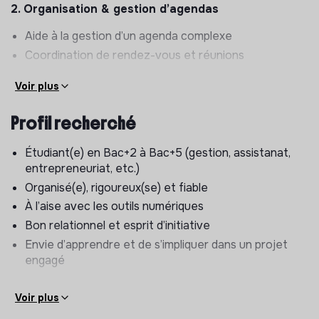
2. Organisation & gestion d’agendas
Aide à la gestion d’un agenda complexe
Coordination de rendez-vous et réunions
Participation à l’organisation d’événements et
Voir plus
échéances
3. Gestion des communications & emails
Profil recherché
Tri et organisation des emails
Étudiant(e) en Bac+2 à Bac+5 (gestion, assistanat,
Rédaction de réponses simples
entrepreneuriat, etc.)
Identification des priorités et urgences
Organisé(e), rigoureux(se) et fiable
À l’aise avec les outils numériques
4. Logistique & déplacements
Bon relationnel et esprit d’initiative
Recherche et réservation de transports et
Envie d’apprendre et de s’impliquer dans un projet
hébergements
engagé
Organisation de déplacements optimisés
Recherche de lieux pour réunions ou sessions de
Voir plus
travail