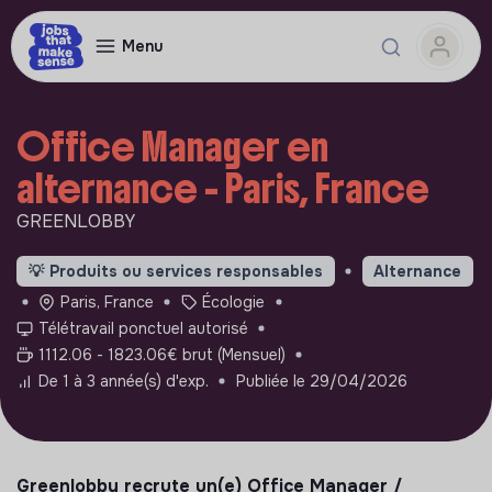
Menu
Office Manager en
alternance - Paris, France
GREENLOBBY
💡
Produits ou services responsables
Alternance
Paris, France
Écologie
Télétravail ponctuel autorisé
1112.06 - 1823.06€ brut (Mensuel)
De 1 à 3 année(s) d'exp.
Publiée le 29/04/2026
Greenlobby recrute un(e) Office Manager /