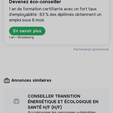
Devenez éco-conseiller
Vision stratégique + opérationnelle
responsables alignés avec les besoins de la
1 an de formation certifiante avec un fort taux
transformation écologique et solidaire.
Projet à impact (écologie & solidarité)
d'employabilité : 83 % des diplômés obtiennent un
Candidature
emploi sous 6 mois
En savoir plus
Votre CV
Plus d'informations
1 an • Strasbourg
Une lettre de motivation
Votre rythme d’alternance
Site internet
Entreprise
Partenariat sponsorisé
< 15 personnes
Écologie
Modalités
Alternance basée idéalement à Paris (hybride
possible)
Rythme à définir selon école
Mesure d'impact
Annonces similaires
Prise de poste : au plus tard début septembre
GREENLOBBY n'a pas encore transmis de mesure
d'impact
CONSEILLER TRANSITION
ÉNERGÉTIQUE ET ÉCOLOGIQUE EN
SANTÉ H/F (H/F)
Accompagner les personnes vulnérables