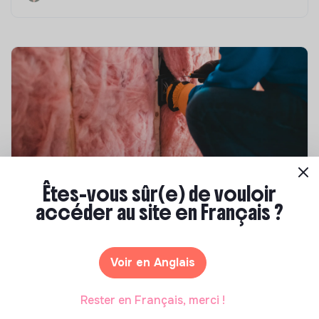
Êtes-vous sûr(e) de vouloir
Compétences & formations
accéder au site en Français ?
Top 8 des formations en rénovation
énergétique des bâtiments
Voir en Anglais
Marianne Roussel
•
21 janvier 2025
Rester en Français, merci !