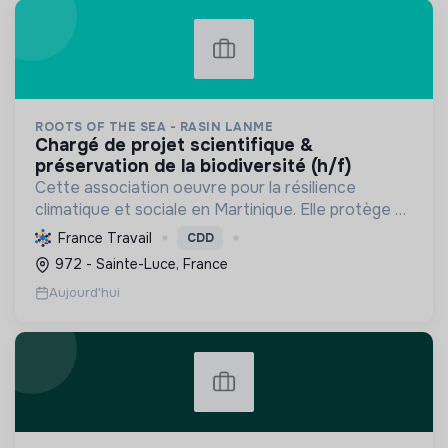
ROOTS OF THE SEA - RASIN LANME
chargé de projet scientifique &
préservation de la biodiversité (h/f)
Cette association oeuvre pour la résilience
climatique et sociale en Martinique. Elle protège et
restaure les écosystèmes marins et côtiers,
France Travail
CDD
sensibilise le public et mobilise les citoyens pour un
972 - Sainte-Luce, France
aven...
Aujourd'hui