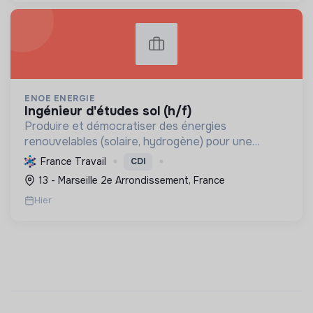
ENOE ENERGIE
ingénieur d'études sol (h/f)
Produire et démocratiser des énergies
renouvelables (solaire, hydrogène) pour une
transition écologique durable, en innovant et en
France Travail
CDI
valorisant les territoires.
13 - Marseille 2e Arrondissement, France
Hier