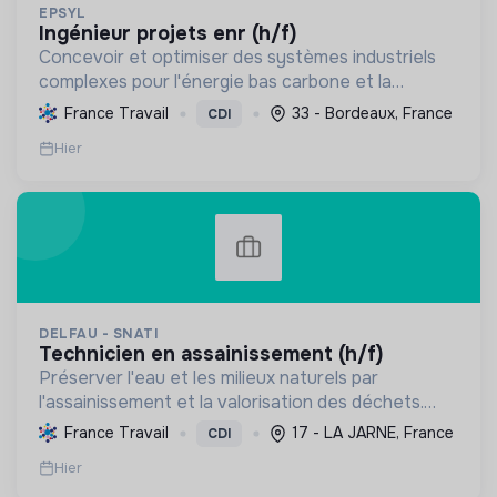
EPSYL
ingénieur projets enr (h/f)
Concevoir et optimiser des systèmes industriels
complexes pour l'énergie bas carbone et la
mobilité durable, en s'appuyant sur l'innovation et
France Travail
33 - Bordeaux, France
CDI
une démarche RSE.
Hier
DELFAU - SNATI
technicien en assainissement (h/f)
Préserver l'eau et les milieux naturels par
l'assainissement et la valorisation des déchets.
Contribuer à la transition écologique via
France Travail
17 - LA JARNE, France
CDI
l'économie circulaire et la décarbonation.
Hier