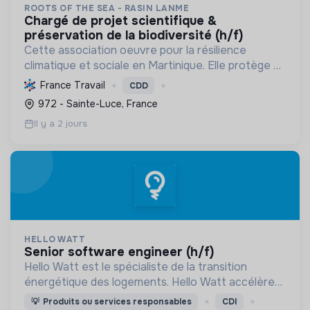
ROOTS OF THE SEA - RASIN LANME
chargé de projet scientifique &
préservation de la biodiversité (h/f)
Cette association oeuvre pour la résilience
climatique et sociale en Martinique. Elle protège et
restaure les écosystèmes marins et côtiers,
France Travail
CDD
sensibilise le public et mobilise les citoyens pour un
972 - Sainte-Luce, France
aven...
Il y a 2 jours
HELLO WATT
senior software engineer (h/f)
Hello Watt est le spécialiste de la transition
énergétique des logements. Hello Watt accélère
la transition énergétique en la rendant plus simple,
💡
Produits ou services responsables
CDI