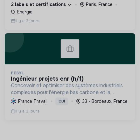
plus intelligente et plus accessible.
2 labels et certifications
Paris, France
Energie
Il y a 3 jours
EPSYL
ingénieur projets enr (h/f)
Concevoir et optimiser des systèmes industriels
complexes pour l'énergie bas carbone et la
mobilité durable, en s'appuyant sur l'innovation et
France Travail
33 - Bordeaux, France
CDI
une démarche RSE.
Il y a 3 jours