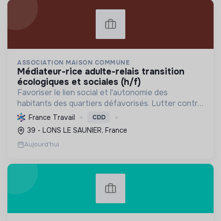
ASSOCIATION MAISON COMMUNE
médiateur-rice adulte-relais transition
écologiques et sociales (h/f)
Favoriser le lien social et l'autonomie des
habitants des quartiers défavorisés. Lutter contre
la précarité en offrant services et activités pour
France Travail
CDD
tous, de l'enfance aux seniors, avec un accent sur
39 - LONS LE SAUNIER, France
la ...
Aujourd'hui