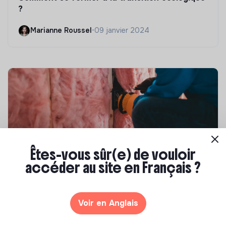
?
Marianne Roussel
•
09 janvier 2024
Êtes-vous sûr(e) de vouloir
accéder au site en Français ?
Compétences & formations
Top 8 des formations en rénovation
énergétique des bâtiments
Voir en Anglais
Marianne Roussel
•
21 janvier 2025