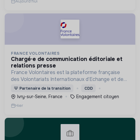
Aujourd'hui
FRANCE VOLONTAIRES
chargé·e de communication éditoriale et
relations presse
France Volontaires est la plateforme française
des Volontariats Internationaux d’Echange et de
Solidarité.
💡
Partenaire de la transition
CDD
Ivry-sur-Seine, France
Engagement citoyen
Hier