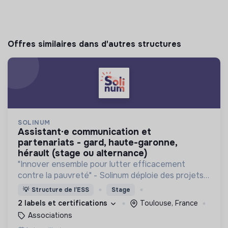
Offres similaires dans d'autres structures
SOLINUM
assistant·e communication et
partenariats - gard, haute-garonne,
hérault (stage ou alternance)
"Innover ensemble pour lutter efficacement
contre la pauvreté" - Solinum déploie des projets
d'innovation sociale qui utilisent le numérique pour
💡
Structure de l’ESS
Stage
participer à la lutte contre la pauvreté
2 labels et certifications
Toulouse, France
Associations