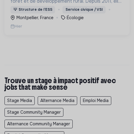
forêt et de développement rural. Depuis 2011, elle
lutte pour la préservation de la forêt et de la
💡
Structure de l’ESS
Service civique / VSI
biodiversité en Colombie au Pérou et en France
Montpellier, France
Écologie
Hier
Trouve un stage à impact positif avec
jobs that make sense
Stage Media
Alternance Media
Emploi Media
Stage Community Manager
Alternance Community Manager