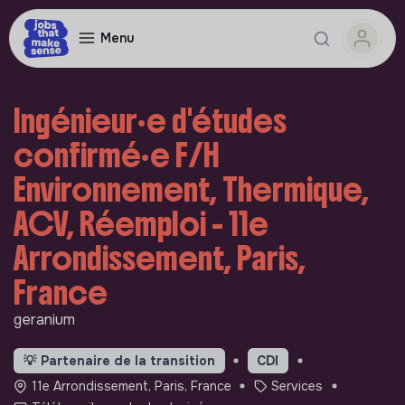
Menu
Ingénieur·e d'études
confirmé·e F/H
Environnement, Thermique,
ACV, Réemploi - 11e
Arrondissement, Paris,
France
geranium
💡
Partenaire de la transition
CDI
11e Arrondissement, Paris, France
Services