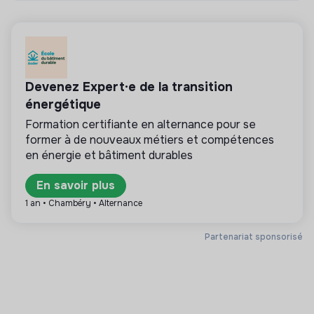
💡
Partenaire de la transition
La mission de cette structure est d’aider les
entreprises ou les citoyens à améliorer leur
impact environnemental et social. Par exemple le
Devenez Expert·e de la transition
conseil en RSE, la formation, la sensibilisation aux
énergétique
enjeux de la transition, les médias,…
Formation certifiante en alternance pour se
former à de nouveaux métiers et compétences
en énergie et bâtiment durables
Plus d'informations
En savoir plus
1 an • Chambéry • Alternance
Site internet
Entreprise
< 15 personnes
Services
Partenariat sponsorisé
Mesure d'impact