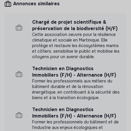
Annonces similaires
geranium n'a pas encore transmis de mesure
d'impact
Chargé de projet scientifique &
préservation de la biodiversité (H/F)
Cette association oeuvre pour la résilience
climatique et sociale en Martinique. Elle
Labels et certifications
protège et restaure les écosystèmes marins
et côtiers, sensibilise le public et mobilise les
Cette structure n'a pas souhaité nous
citoyens pour un avenir durable.
communiquer les labels ou certifications qu'elle a
pu obtenir.
Technicien en Diagnostics
Immobiliers (F/H) - Alternance (H/F)
Former les professionnels aux métiers du
bâtiment durable et de la rénovation
énergétique, en contribuant à la sécurité des
Documents
biens et à la transition écologique.
N'a pas encore communiqué de documents de
Technicien en Diagnostics
transparence
Immobiliers (F/H) - Alternance (H/F)
Former les professionnels du bâtiment et de
l'industrie aux enjeux écologiques et