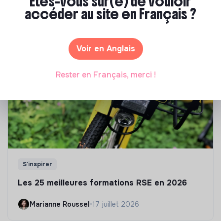
Êtes-vous sûr(e) de vouloir
Tu souhaites te réorienter mais tu ne sais pas par où
accéder au site en Français ?
commencer ? Pas de panique, on te propose une
sélection de formations aux métiers de la transition
écologique et solidaire !
Voir en Anglais
Rester en Français, merci !
S'inspirer
Les 25 meilleures formations RSE en 2026
Marianne Roussel
•
17 juillet 2026