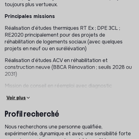
toujours plus vertueux.
Principales missions
Réalisation d’études thermiques RT Ex ; DPE 3CL ;
RE2020 principalement pour des projets de
réhabilitation de logements sociaux (avec quelques
projets en neuf ou en surélévation)
Réalisation d’études ACV en réhabilitation et
construction neuve (BBCA Rénovation ; seuils 2028 ou
2031)
Mission de conseil en réemploi avec diagnostic
ressources et accompagnement des équipes de
Voir plus
maitrise d’œuvre pour intégration de matériaux de
réemploi dans les projets
Profil recherché
Mission d’Assistance à Maitrise d’ouvrage BDF / BEE /
HQE et suivis de chantiers à faibles nuisances
Nous recherchons une personne qualifiée,
expérimentée, dynamique et avec une sensibilité forte