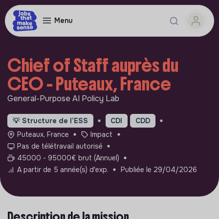
Menu
Chief of Staff auprès du
CEO - Puteaux, France
General-Purpose AI Policy Lab
💡
Structure de l’ESS
CDI
CDD
Puteaux, France
Impact
Pas de télétravail autorisé
45000 - 95000€ brut (Annuel)
A partir de 5 année(s) d'exp.
Publiée le 29/04/2026
Description de la mission