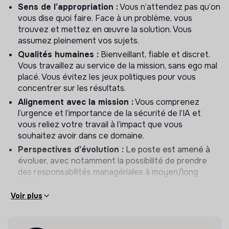
Sens de l’appropriation :
Vous n’attendez pas qu’on
possibles.
vous dise quoi faire. Face à un problème, vous
Architecture des réunions :
Conçoit des cadences de
trouvez et mettez en œuvre la solution. Vous
réunion efficaces, facilite les réunions de direction et
assumez pleinement vos sujets.
s’assure que chaque réunion aboutit à des décisions
Qualités humaines :
Bienveillant, fiable et discret.
claires avec des responsables identifiés.
Vous travaillez au service de la mission, sans ego mal
placé. Vous évitez les jeux politiques pour vous
2. Opérations et administration
concentrer sur les résultats.
Alignement avec la mission :
Vous comprenez
Anticipation et autonomie :
Identifie de manière
l’urgence et l’importance de la sécurité de l’IA et
proactive les dysfonctionnements ou les
vous reliez votre travail à l’impact que vous
inefficacités et met en œuvre des solutions sans
souhaitez avoir dans ce domaine.
attendre de directive. Comble les lacunes
organisationnelles de manière durable. Construit des
Perspectives d’évolution :
Le poste est amené à
systèmes répétables et scalables pour le
évoluer, avec notamment la possibilité de prendre
fonctionnement de l’organisation.
des responsabilités managériales à moyen/long
terme.
Suivi rigoureux :
Assure le suivi des réunions
(relevés de décisions, plans d’action). Constitue la
Voir plus
Prérequis obligatoires
mémoire de l’équipe et garantit que chaque décision
se traduit en action concrète.
Bilingue français / anglais (écrit et oral).