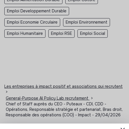
communications importantes, mais n’a jamais à
corriger des problèmes de qualité fondamentaux.
Emploi Developpement Durable
Extension stratégique :
Vous maîtrisez suffisamment
Emploi Economie Circulaire
Emploi Environnement
le contexte et les thèmes d’expertise de l’organisation
pour traiter les sollicitations entrantes avec le bon
Emploi Humanitaire
Emploi RSE
Emploi Social
niveau de discernement, sans avoir besoin d’une
validation pour chaque micro-décision.
Les entreprises à impact positif et associations qui recrutent
>
General-Purpose AI Policy Lab recrutement
>
Chief of Staff auprès du CEO - Puteaux - CDI, CDD -
Opérations, Responsable stratégie et partenariat, Bras droit,
Responsable des opérations (COO) - Impact - 29/04/2026