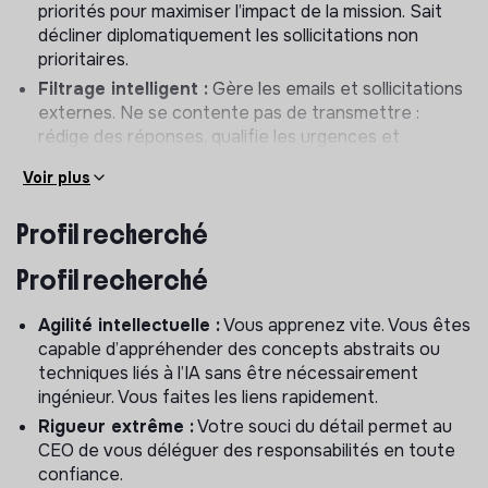
priorités pour maximiser l’impact de la mission. Sait
décliner diplomatiquement les sollicitations non
prioritaires.
Filtrage intelligent :
Gère les emails et sollicitations
externes. Ne se contente pas de transmettre :
rédige des réponses, qualifie les urgences et
détermine ce qui mérite réellement l’attention du
Voir plus
CEO.
Logistique de haut niveau :
Organise les
Profil recherché
déplacements avec une précision extrême, qu’il
s’agisse des transports, protocoles, notes
Profil recherché
préparatoires, etc. (responsabilité amenée à être
répartie de manière optimale avec le futur profil Ops
Agilité intellectuelle :
Vous apprenez vite. Vous êtes
dédié).
capable d’appréhender des concepts abstraits ou
Optimisation du temps du CEO :
Identifie de
techniques liés à l’IA sans être nécessairement
manière proactive les opportunités de rationaliser,
ingénieur. Vous faites les liens rapidement.
automatiser et éliminer les tâches à faible valeur
Rigueur extrême :
Votre souci du détail permet au
ajoutée du CEO, ainsi que celles qui pourraient être
CEO de vous déléguer des responsabilités en toute
déléguées. Prend en charge le « projet » permanent
confiance.
d’économiser le temps du CEO par tous les moyens