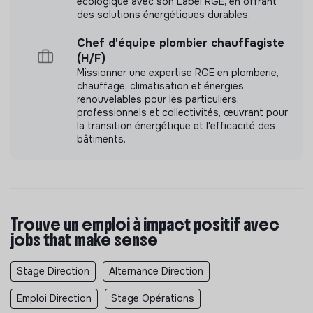
écologique avec son Label RGE, en offrant
Suivi de la performance :
Aide le CEO à suivre les
des solutions énergétiques durables.
indicateurs de performance de l’organisation,
prépare des tableaux de bord ou rapports et fait
Chef d'équipe plombier chauffagiste
remonter les tendances qui nécessitent une
(H/F)
attention particulière.
Missionner une expertise RGE en plomberie,
chauffage, climatisation et énergies
Cycles de planification :
Anime les processus de
renouvelables pour les particuliers,
planification trimestriels ou annuels, incluant la
professionnels et collectivités, œuvrant pour
définition des objectifs, les revues d’avancement et
la transition énergétique et l'efficacité des
les rétrospectives organisationnelles.
bâtiments.
6. Exigence de qualité
Garantit une qualité irréprochable pour tout
document émanant du bureau du CEO :
orthographe, grammaire, mise en page, tonalité et
Trouve un emploi à impact positif avec
précision des données. Notre travail exige un niveau
jobs that make sense
extrême de rigueur et d’application afin de préserver
l’image de l’organisation.
Stage Direction
Alternance Direction
Critères de réussite à 6 mois
Emploi Direction
Stage Opérations