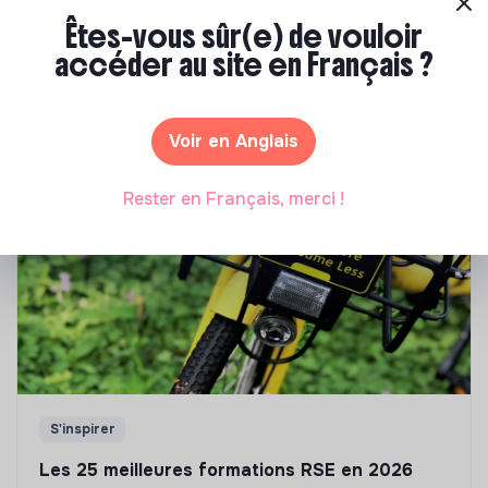
Êtes-vous sûr(e) de vouloir
Notre sélection de formations à impact
accéder au site en Français ?
Tu souhaites te réorienter mais tu ne sais pas par où
commencer ? Pas de panique, on te propose une
sélection de formations aux métiers de la transition
Voir en Anglais
écologique et solidaire !
Rester en Français, merci !
S'inspirer
Les 25 meilleures formations RSE en 2026