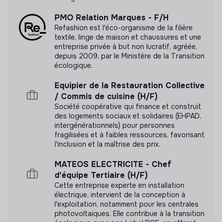
Capacité d’adaptation :
Monte rapidement en
PMO Relation Marques - F/H
compétence sur de nouveaux domaines
Refashion est l'éco-organisme de la filière
textile, linge de maison et chaussures et une
administratifs ou opérationnels selon les besoins de
entreprise privée à but non lucratif, agréée,
l’organisation.
depuis 2009, par le Ministère de la Transition
Recrutement
: Co-conçoit les fiches de poste avec
écologique.
les responsables concernés, participe aux entretiens
d’évaluation des candidats et contribue à structurer
Equipier de la Restauration Collective
les processus de recrutement au-delà du simple
/ Commis de cuisine (H/F)
appui administratif.
Société coopérative qui finance et construit
des logements sociaux et solidaires (EHPAD,
Initiatives clés :
Porte une à deux initiatives
intergénérationnels) pour personnes
organisationnelles majeures en parallèle, de la
fragilisées et à faibles ressources, favorisant
définition du périmètre jusqu’à la mise en œuvre
l'inclusion et la maîtrise des prix.
complète.
MATEOS ELECTRICITE - Chef
Gestion des prestataires :
Sélectionne, intègre,
d'équipe Tertiaire (H/F)
pilote et évalue les prestataires et fournisseurs
Cette entreprise experte en installation
externes.
électrique, intervient de la conception à
5. Appui stratégique
l'exploitation, notamment pour les centrales
photovoltaïques. Elle contribue à la transition