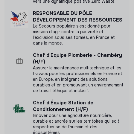
vers une dynamique positive Zero Waste.
Alignement décisionnel :
Veille à ce que les
Labels et certifications
décisions de la direction se traduisent en
RESPONSABLE DU PÔLE
compréhension partagée et en actions coordonnées
DÉVELOPPEMENT DES RESSOURCES
Cette structure n'a pas souhaité nous
au sein de l’équipe.
Le Secours populaire s’est donné pour
communiquer les labels ou certifications qu'elle a
mission d’agir contre la pauvreté et
Relations extérieures :
Entretient et développe
pu obtenir.
l’exclusion sous ses formes, en France et
activement les relations clés avec les financeurs,
dans le monde.
partenaires institutionnels et organisations homologues
pour le compte du CEO.
Chef d'Equipe Plomberie - Chambéry
(H/F)
Gestion de crise et réputation :
Constitue le
Documents
Assurer la maintenance multitechnique et les
premier point de contact en cas de sollicitation
travaux pour les professionnels en France et
N'a pas encore communiqué de documents de
presse urgente, de préoccupation d’un partenaire ou
en Europe, en intégrant des solutions
durables et en promouvant un environnement
transparence
d’enjeu réputationnel, et coordonne la réponse de
de travail éthique et inclusif.
l’organisation.
Appui à la direction :
Peut être ponctuellement
Chef d'Équipe Station de
mobilisé pour soutenir l’ensemble de l’équipe de
Conditionnement (H/F)
direction, au-delà du CEO.
Innover pour une agriculture nourricière,
durable et ancrée sur les territoires qui soit
4. Projets transverses et initiatives
respectueuse de l'humain et des
stratégiques
écosystèmes