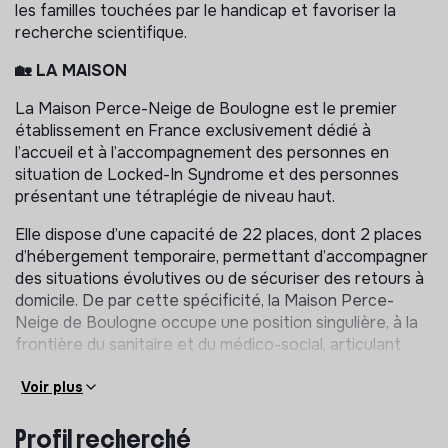
les familles touchées par le handicap et favoriser la
recherche scientifique.
🏡 LA MAISON
La Maison Perce-Neige de Boulogne est le premier
établissement en France exclusivement dédié à
l’accueil et à l’accompagnement des personnes en
situation de Locked-In Syndrome et des personnes
présentant une tétraplégie de niveau haut.
Elle dispose d’une capacité de 22 places, dont 2 places
d’hébergement temporaire, permettant d’accompagner
des situations évolutives ou de sécuriser des retours à
domicile. De par cette spécificité, la Maison Perce-
Neige de Boulogne occupe une position singulière, à la
frontière du sanitaire et du médico-social, articulant
expertise médicale, innovations technologiques et
accompagnement médico-social. Cette position est
Voir plus
portée par une équipe pluridisciplinaire complète,
réunissant des professionnels médicaux, de
Profil recherché