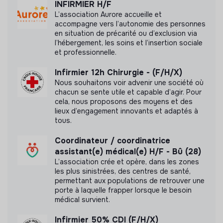
INFIRMIER H/F
Assurer la transmission orale et écrite des
Labels et certifications
L’association Aurore accueille et
informations relatives à la santé des résidents.
accompagne vers l’autonomie des personnes
Informer les résidents et leurs familles sur les soins
Cette structure n'a pas souhaité nous
en situation de précarité ou d’exclusion via
apportés.
communiquer les labels ou certifications qu'elle a
l’hébergement, les soins et l’insertion sociale
pu obtenir.
et professionnelle.
Participer à l’élaboration, au suivi et à l’évaluation des
Projets Personnalisés et Individualisés (PPAI).
Infirmier 12h Chirurgie - (F/H/X)
Nous souhaitons voir advenir une société où
chacun se sente utile et capable d’agir. Pour
cela, nous proposons des moyens et des
Documents
lieux d’engagement innovants et adaptés à
tous.
N'a pas encore communiqué de documents de
transparence
Coordinateur / coordinatrice
assistant(e) médical(e) H/F - Bû (28)
L’association crée et opère, dans les zones
les plus sinistrées, des centres de santé,
permettant aux populations de retrouver une
porte à laquelle frapper lorsque le besoin
médical survient.
Infirmier 50% CDI (F/H/X)