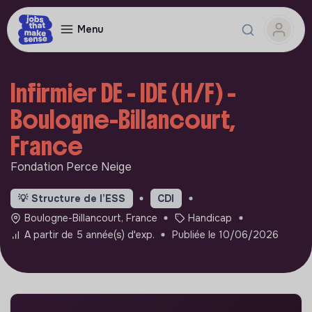
Menu
Infirmier DE - IDE (H/F) -
Boulogne-Billancourt,
France
Fondation Perce Neige
💡
Structure de l’ESS
CDI
Boulogne-Billancourt, France
Handicap
A partir de 5 année(s) d'exp.
Publiée le 10/06/2026