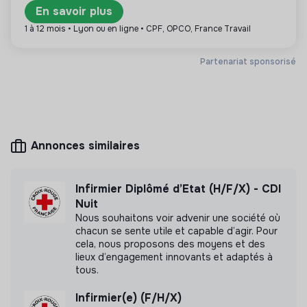
bonne tenue des dossiers de soins.
En savoir plus
Assurer la transmission orale et écrite des
1 à 12 mois • Lyon ou en ligne • CPF, OPCO, France Travail
Plus d'informations
informations relatives à la santé des résidents.
Informer les résidents et leurs familles sur les soins
Site internet
Fondation
Partenariat sponsorisé
apportés.
Entre 50 et 250 salariés
Handicap
Participer à l’élaboration, au suivi et à l’évaluation des
Projets Personnalisés et Individualisés (PPAI).
Annonces similaires
Mesure d'impact
Fondation Perce Neige n'a pas encore transmis
Infirmier Diplômé d’Etat (H/F/X) - CDI
de mesure d'impact
Nuit
Nous souhaitons voir advenir une société où
chacun se sente utile et capable d’agir. Pour
cela, nous proposons des moyens et des
lieux d’engagement innovants et adaptés à
Labels et certifications
tous.
Cette structure n'a pas souhaité nous
Infirmier(e) (F/H/X)