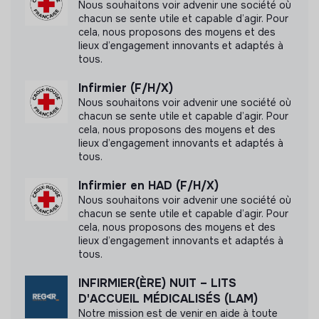
communiquer les labels ou certifications qu'elle a
Nous souhaitons voir advenir une société où
pu obtenir.
chacun se sente utile et capable d’agir. Pour
cela, nous proposons des moyens et des
lieux d’engagement innovants et adaptés à
tous.
Infirmier (F/H/X)
Documents
Nous souhaitons voir advenir une société où
chacun se sente utile et capable d’agir. Pour
N'a pas encore communiqué de documents de
cela, nous proposons des moyens et des
transparence
lieux d’engagement innovants et adaptés à
tous.
Infirmier en HAD (F/H/X)
Nous souhaitons voir advenir une société où
chacun se sente utile et capable d’agir. Pour
cela, nous proposons des moyens et des
lieux d’engagement innovants et adaptés à
tous.
INFIRMIER(ÈRE) NUIT – LITS
D'ACCUEIL MÉDICALISÉS (LAM)
Notre mission est de venir en aide à toute