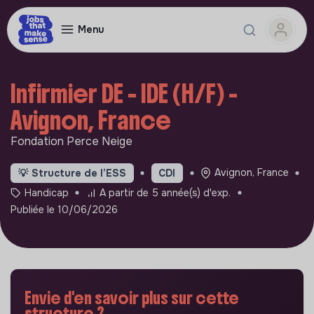
Menu
Infirmier DE - IDE (H/F) -
Avignon, France
Fondation Perce Neige
Avignon, France
💡
Structure de l’ESS
CDI
Handicap
A partir de 5 année(s) d'exp.
Publiée le 10/06/2026
Envie d'en savoir plus sur cette
structure ?