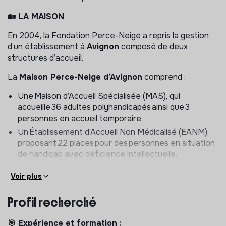
🏡 LA MAISON
En 2004, la Fondation Perce-Neige a repris la gestion
d’un établissement à
Avignon
composé de deux
structures d’accueil.
La
Maison Perce-Neige d’Avignon
comprend :
Une Maison d’Accueil Spécialisée (MAS), qui
accueille 36 adultes polyhandicapés ainsi que 3
personnes en accueil temporaire,
Un Établissement d’Accueil Non Médicalisé (EANM),
proposant 22 places pour des personnes en situation
de handicap avec déficience intellectuelle.
Fidèle à l’esprit insufflé par Lino Ventura, la Maison
Voir plus
incarne les valeurs fondatrices de la Fondation Perce-
Neige : générosité, respect et rigueur. Chaque
Profil recherché
accompagnement y repose sur une approche inclusive
et bienveillante, centrée sur la personne, dans un cadre
🎯 Expérience et formation :