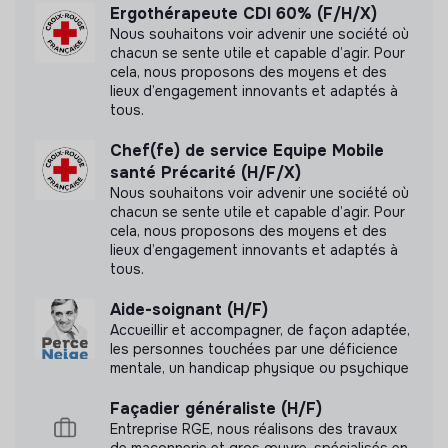
💡 VOS MISSIONS :
Ergothérapeute CDI 60% (F/H/X)
Cette structure n'a pas souhaité nous
Nous souhaitons voir advenir une société où
Dispenser les soins adaptés aux résidents accueillis,
communiquer les labels ou certifications qu'elle a
chacun se sente utile et capable d’agir. Pour
conformément aux objectifs de réadaptation
cela, nous proposons des moyens et des
pu obtenir.
lieux d’engagement innovants et adaptés à
déterminés en lien avec l’équipe médicale.
tous.
Accompagner les résidents dans leur confort au
quotidien, le développement de leur autonomie et
Chef(fe) de service Equipe Mobile
leur projet de vie.
santé Précarité (H/F/X)
Documents
Analyser la posture des résidents et préconiser le
Nous souhaitons voir advenir une société où
positionnement au fauteuil et au lit.
chacun se sente utile et capable d’agir. Pour
N'a pas encore communiqué de documents de
cela, nous proposons des moyens et des
Préconiser, sélectionner ou réaliser des adaptations
transparence
lieux d’engagement innovants et adaptés à
en fonction des besoins des résidents.
tous.
Aménager l’environnement des résidents si
Aide-soignant (H/F)
nécessaire et développer leurs capacités d’accès à
Accueillir et accompagner, de façon adaptée,
la domotique.
les personnes touchées par une déficience
Collaborer avec les résidents, l’équipe
mentale, un handicap physique ou psychique
pluridisciplinaire, les prestataires, et assurer le lien
avec les familles.
Façadier généraliste (H/F)
Participer aux réunions pluridisciplinaires, notamment
Entreprise RGE, nous réalisons des travaux