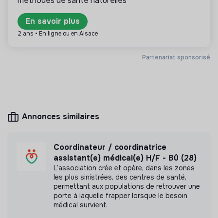
méthodes de santé naturelles
23 bis, rue Ravon – 92340 BOURG-LA-REINE
En savoir plus
CE QUE NOUS VOUS PROPOSONS
2 ans • En ligne ou en Alsace
📋 Contrat :
CDI
Plus d'informations
Partenariat sponsorisé
🕰
Début :
Dès que possible
Site internet
Fondation
Entre 50 et 250 salariés
Handicap
🖇
Organisation du travail :
Temps partiel, 17.5 heures travaillées par semaine
Horaires de jour
Annonces similaires
Pas de travail le week-end
Mesure d'impact
💸 Rémunération
: selon la CCN 66, avec reprise
Coordinateur / coordinatrice
Fondation Perce Neige n'a pas encore transmis
d’ancienneté et prime SEGUR. Fourchette indicative :
2
assistant(e) médical(e) H/F - Bû (28)
de mesure d'impact
405 € à 2 878 € brut mensuels (entre 5 et 14 ans
L’association crée et opère, dans les zones
d’ancienneté)
, ajustable selon le profil et l’expérience.
les plus sinistrées, des centres de santé,
permettant aux populations de retrouver une
🌈 Avantages
: Mutuelle prise en charge à 100% par
porte à laquelle frapper lorsque le besoin
l’employeur.
médical survient.
Labels et certifications