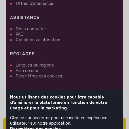
Offres d'alternance
ASSISTANCE
Nous contacter
FAQ
Conditions d'utilisation
RÉGLAGES
Langues ou régions
Plan du site
Paramètres des cookies
Nous utilisons des cookies pour être capable
d'améliorer la plateforme en fonction de votre
SUIVEZ-NOUS
usage et pour le marketing.
Cliquez sur accepter pour une meilleure expérience
utilisateur sur notre application.
Attention cette annonce a été publiée il y a
© 2026 jobs that makesense.
Paramètres des cookies.