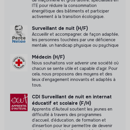
de maçonnerie et gros œuvre, spécialisés en
autour des projets personnalisés.
ITE pour réduire la consommation
Organiser et gérer le matériel nécessaire aux soins
énergétique des bâtiments et participer
et à l’accompagnement des résidents.
activement à la transition écologique.
Surveillant de nuit (H/F)
Accueillir et accompagner, de façon adaptée,
les personnes touchées par une déficience
mentale, un handicap physique ou psychique
Médecin (H/F)
Nous souhaitons voir advenir une société où
chacun se sente utile et capable d’agir. Pour
cela, nous proposons des moyens et des
lieux d’engagement innovants et adaptés à
tous.
CDI Surveillant de nuit en internat
éducatif et scolaire (F/H)
Apprentis d'Auteuil soutient les jeunes en
difficulté à travers des programmes
d’accueil, d’éducation, de formation et
d’insertion pour leur permettre de devenir