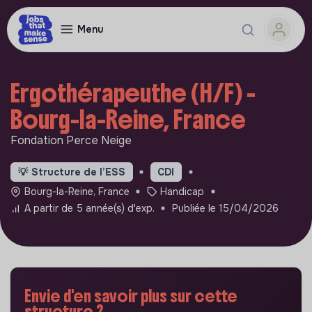
Menu
Ergothérapeuthe (H/F) -
Bourg-la-Reine, France
Fondation Perce Neige
💡
Structure de l’ESS
CDI
Bourg-la-Reine, France
Handicap
A partir de 5 année(s) d'exp.
Publiée le 15/04/2026
Envie d'en savoir plus sur cette
structure ?