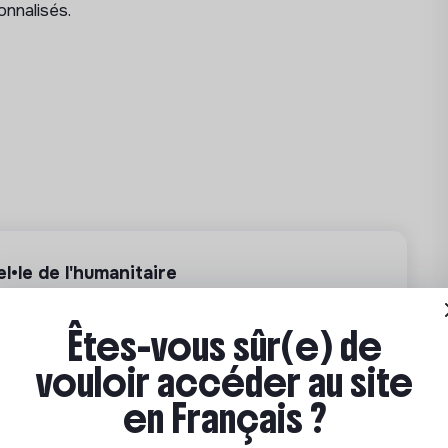
sonnalisés.
ise d’ancienneté et prime SEGUR.
 :
2 092 € à 2 273 € brut mensuels
lon le profil et l’expérience.
 par l’employeur.
 (AES) H/F
, vous aidez les personnes qui
•le de l'humanitaire
ches de la vie quotidienne et en les
nouveau métier ou approfondir ses
leur bien-être et à leur inclusion sociale.
e humanitaire professionnelle
Êtes-vous sûr(e) de
vouloir accéder au site
Lyon ou en ligne • CPF, OPCO, France Travail
lette, repas…) suivant les degrés de
en Français ?
Partenariat sponsorisé