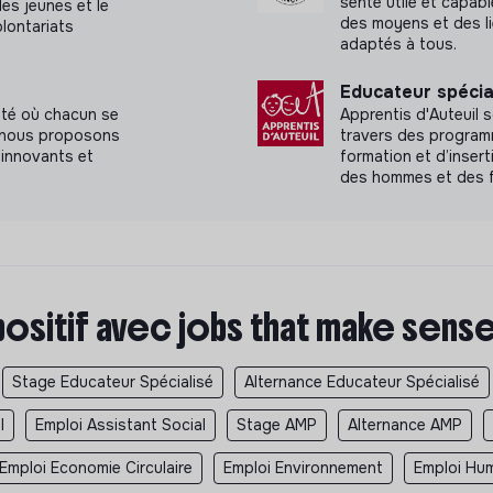
sente utile et capab
des jeunes et le
des moyens et des l
olontariats
adaptés à tous.
Educateur spécia
été où chacun se
Apprentis d'Auteuil s
a, nous proposons
travers des programm
innovants et
formation et d’insert
des hommes et des 
positif avec jobs that make sens
Stage Educateur Spécialisé
Alternance Educateur Spécialisé
l
Emploi Assistant Social
Stage AMP
Alternance AMP
Emploi Economie Circulaire
Emploi Environnement
Emploi Hum