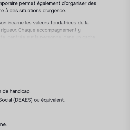
emporaire permet également d’organiser des
re à des situations d’urgence.
ison incarne les valeurs fondatrices de la
t rigueur. Chaque accompagnement y
nte, centrée sur la personne, dans un cadre
alité de vie des personnes en situation de
s
n de handicap.
Social (DEAES) ou équivalent.
nne.