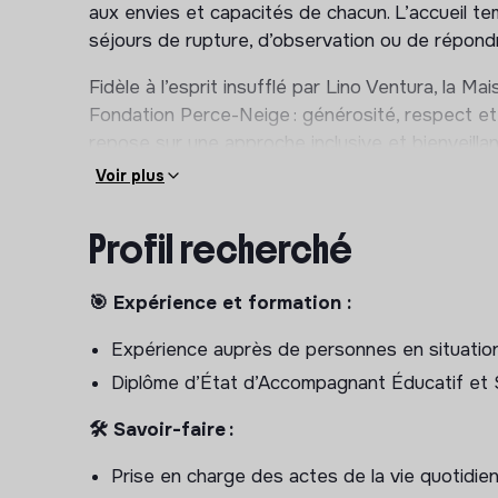
aux envies et capacités de chacun. L’accueil t
séjours de rupture, d’observation ou de répond
Fidèle à l’esprit insufflé par Lino Ventura, la Ma
Fondation Perce-Neige : générosité, respect e
repose sur une approche inclusive et bienveilla
favorisant l’épanouissement, la dignité et la qu
Voir plus
handicap.
Profil recherché
📍 Lieu :
Rue des Tonnelles, 49430 Baracé
CE QUE NOUS VOUS PROPOSONS
🎯 Expérience et formation :
📋 Contrat :
CDD de remplacement de 24 moi
Expérience auprès de personnes en situatio
Diplôme d’État d’Accompagnant Éducatif et 
🕰
Début :
4 mai 2026
🛠 Savoir-faire :
🖇 Organisation du travail :
Prise en charge des actes de la vie quotidie
Temps plein