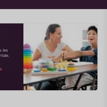
, les
tale,