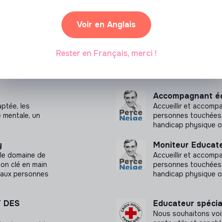
ariés répondant aux désirs et aux besoins
, créatives…).
Voir en Anglais
s et des projets personnalisés.
ntre les membres de l’équipe
Rester en Français, merci !
er d'Accompagnant Éducatif et Social,
Accompagnant édu
ptée, les
Accueillir et accomp
 mentale, un
personnes touchées 
handicap physique 
y
Moniteur Educate
 le domaine de
Accueillir et accomp
ion clé en main
personnes touchées 
 aux personnes
handicap physique 
 DES
Educateur spécia
Nous souhaitons voi