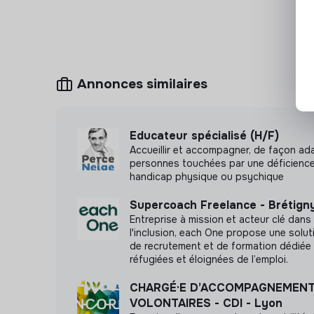
Concevoir, planifier et animer des ateliers v
des résidents (activités physiques, manuelles
Participer à la rédaction des bilans éducatif
Participer à la qualité de la communication e
pluridisciplinaire et les familles.
Annonces similaires
🎥 Si vous souhaitez en savoir plus sur le méti
découvrez nos professionnels
en vidéo
👈
Educateur spécialisé (H/F)
Accueillir et accompagner, de façon ada
personnes touchées par une déficience
handicap physique ou psychique
Supercoach Freelance - Brétign
Entreprise à mission et acteur clé dans
l'inclusion, each One propose une solut
de recrutement et de formation dédiée
réfugiées et éloignées de l’emploi.
CHARGÉ·E D’ACCOMPAGNEMENT
VOLONTAIRES - CDI - Lyon