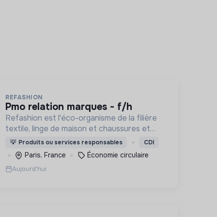
REFASHION
pmo relation marques - f/h
Refashion est l'éco-organisme de la filière
textile, linge de maison et chaussures et
une entreprise privée à but non lucratif,
💡
Produits ou services responsables
CDI
agréée, depuis 2009, par le Ministère de la
Paris, France
Économie circulaire
Transition écologique.
Aujourd'hui