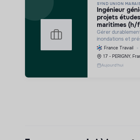
SYND UNION MARAI
ingénieur génie civil chef de
projets études
maritimes (h/f
Gérer durablement 
inondations et pré
marais et zones h
France Travail
Maritime, par l'ingé
17 - PERIGNY, Fra
d'œuvre.
Aujourd'hui