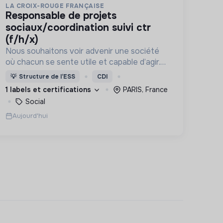
LA CROIX-ROUGE FRANÇAISE
responsable de projets
sociaux/coordination suivi ctr
(f/h/x)
Nous souhaitons voir advenir une société
où chacun se sente utile et capable d’agir.
Pour cela, nous proposons des moyens et
💡
Structure de l’ESS
CDI
des lieux d’engagement innovants et
1 labels et certifications
PARIS, France
adaptés à tous.
Social
Aujourd'hui