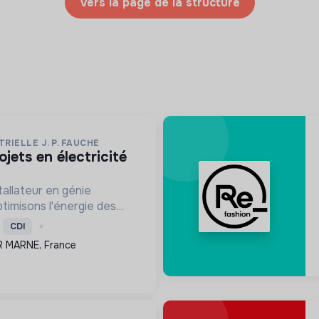
Vers la page de la structure
RIELLE J. P. FAUCHE
allateur en génie
ptimisons l'énergie des
lectivités. Engagés dans
CDI
ogique avec le Label RGE,
R MARNE, France
olutions innovant...