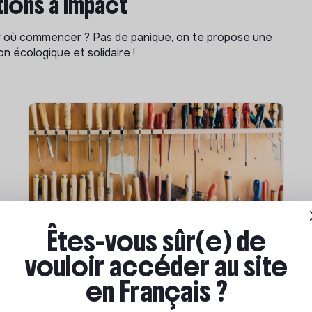
ions à impact
ar où commencer ? Pas de panique, on te propose une
n écologique et solidaire !
Êtes-vous sûr(e) de
Compétences & formations
vouloir accéder au site
Comment se former à la
en Français ?
transition écologique ?