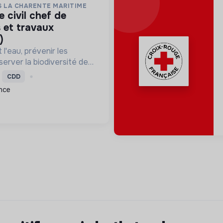
S LA CHARENTE MARITIME
 et travaux
)
l'eau, prévenir les
server la biodiversité des
umides en Charente-
CDD
nierie et la maîtrise
nce