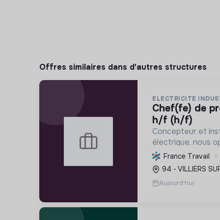
Offres similaires dans d'autres structures
ELECTRICITE INDUST
chef(fe) de projets en électricité
h/f (h/f)
Concepteur et inst
électrique, nous o
entreprises et col
France Travail
la transition écol
94 - VILLIERS SU
nous offrons des s
Aujourd'hui