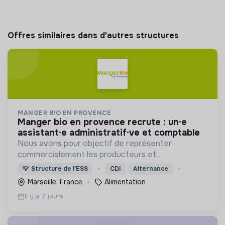
Offres similaires dans d'autres structures
MANGER BIO EN PROVENCE
manger bio en provence recrute : un·e
assistant·e administratif·ve et comptable
Nous avons pour objectif de représenter
commercialement les producteurs et
transformateurs BIO de la région SUD auprès des
💡
Structure de l’ESS
CDI
Alternance
collectivités afin d’introduire les produits BIO et
Marseille, France
Alimentation
LOCAUX dans les cantines.
Il y a 2 jours