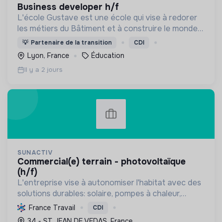
business developer h/f
L'école Gustave est une école qui vise à redorer
les métiers du Bâtiment et à construire le monde
de demain. Notre ESS recrute ses apprenants en
💡
Partenaire de la transition
CDI
fonction de leur motivation et non de leur diplôme.
Lyon, France
Éducation
Il y a 2 jours
SUNACTIV
commercial(e) terrain - photovoltaïque
(h/f)
L'entreprise vise à autonomiser l'habitat avec des
solutions durables: solaire, pompes à chaleur,
isolation, etc. Elle aide à réduire l'empreinte
France Travail
CDI
carbone et les factures énergétiques. Elle détient
34 - ST JEAN DE VEDAS, France