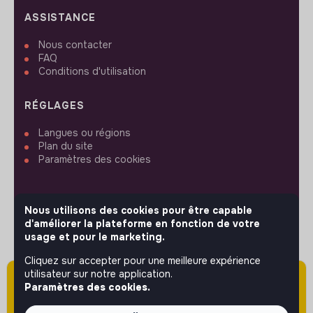
ASSISTANCE
Nous contacter
FAQ
Conditions d'utilisation
RÉGLAGES
Langues ou régions
Plan du site
Paramètres des cookies
Nous utilisons des cookies pour être capable
d'améliorer la plateforme en fonction de votre
SUIVEZ-NOUS
usage et pour le marketing.
Cliquez sur accepter pour une meilleure expérience
utilisateur sur notre application.
Attention cette annonce a été publiée il y a
© 2026 jobs that makesense.
Paramètres des cookies.
plus de 60 jours (le 13/04/2026) et est sans
doute expirée ou non mise à jour.