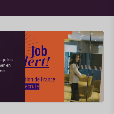
age les
mer en
une