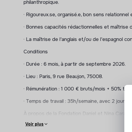
philanthropique.
· Rigoureux.se, organisé.e, bon sens relationnel 
· Bonnes capacités rédactionnelles et maîtrise d
· La maîtrise de l'anglais et/ou de l'espagnol co
Conditions
· Durée : 6 mois, à partir de septembre 2026.
· Lieu : Paris, 9 rue Beaujon, 75008.
· Rémunération : 1 000 € bruts/mois + 50% titre
· Temps de travail : 35h/semaine, avec 2 jours d
À propos de la Fondation Daniel et Nina Carass
Voir plus
Créée en 2010, en hommage à Daniel Carasso et