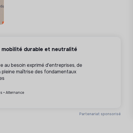
r email à l'adresse : [cliquez sur
C
sous
mobilité durable et neutralité
gnes ne sera pas prise en compte.
 au besoin exprimé d'entreprises, de
n pleine maîtrise des fondamentaux
res
is • Alternance
Partenariat sponsorisé