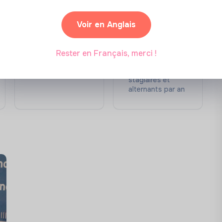
lle révèle, soutient, accompagne et relie
t construire le monde autrement dans les
Voir en Anglais
Citoyen. La Fondation Daniel et Nina
la Fondation de France. Elle est
Rester en Français, merci !
280
30
Collaborateurs
Recrutements
'avenir qui prend en compte les besoins des
stagiaires et
e environnement. Nous accompagnons des
alternants par an
ons, des établissements publics et des
ues dans cet axe font de l'art un moteur de
 et critique sur le monde et renforcer la
ersité.