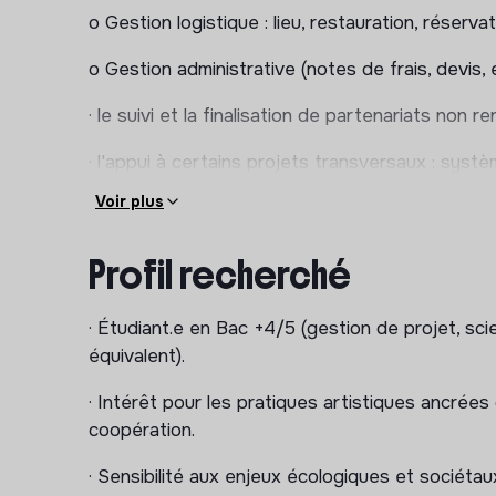
o Gestion logistique : lieu, restauration, réser
o Gestion administrative (notes de frais, devis, e
· le suivi et la finalisation de partenariats non r
· l'appui à certains projets transversaux : syst
outil de suivi de projets par exemple) et commu
Voir plus
site web par exemple) ;
Profil recherché
· la participation à la vie de l'équipe et aux t
l'aide.
· Étudiant.e en Bac +4/5 (gestion de projet, sci
💡 Objectif du stage : offrir une immersion con
équivalent).
l'axe Art Citoyen, avec apprentissage progress
et mobilisation des acteurs.
· Intérêt pour les pratiques artistiques ancrées
coopération.
· Sensibilité aux enjeux écologiques et sociétau