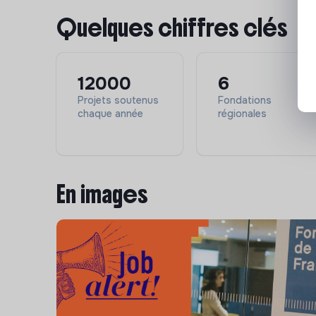
et Nina Carasso agit en France et en Espagne. E
Quelques chiffres clés
les femmes et les hommes qui osent regarder e
domaines de l'Alimentation Durable et de l'Art 
Carasso est une fondation familiale abritée par 
indépendante de toute société commerciale.
12000
6
Projets soutenus
Fondations
L'axe Art citoyen vise à construire un projet d
chaque année
régionales
êtres humains, mais aussi la fragilité de notr
projets portés par des associations et fondati
collectivités. Les projets et initiatives souten
citoyenneté, pour développer un regard sensible
En images
cohésion de la société, dans le respect de la div
Le dossier doit impérativement contenir :
*un CV
*une lettre de motivation (obligatoire).
Date limite : 30/06/26