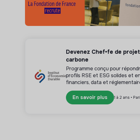
Merci d'envoyer votre candidature uniquement pa
candidater pour accéder aux informations]
Objet du mail obligatoire : OFFRE DE STAGE A
⚠️ Merci de ne pas candidater via le lien ci-des
Devenez Chef•fe de projet 
Toute candidature ne respectant pas ces consi
carbone
Programme conçu pour répondre
profils RSE et ESG solides et e
financiers, data et réglementai
En savoir plus
1 à 2 ans • Par