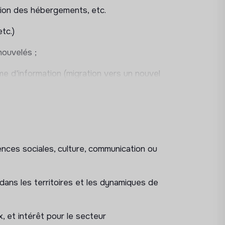
vation des hébergements, etc.
tc.)
enouvelés ;
ème d'information (migration vers un nouvel
nication (cartographie des projets pour le
âches transversales pouvant nécessiter de
ences sociales, culture, communication ou
crète dans la coordination de projets de
if des pratiques de gestion, communication
 dans les territoires et les dynamiques de
x, et intérêt pour le secteur