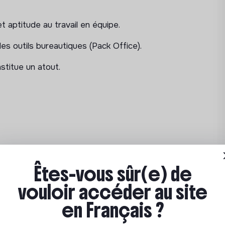
et aptitude au travail en équipe.
es outils bureautiques (Pack Office).
nstitue un atout.
 de transport + tickets restaurant.
Êtes-vous sûr(e) de
e télétravail possibles
vouloir accéder au site
o
en Français ?
 à son épouse Nina, la Fondation Daniel