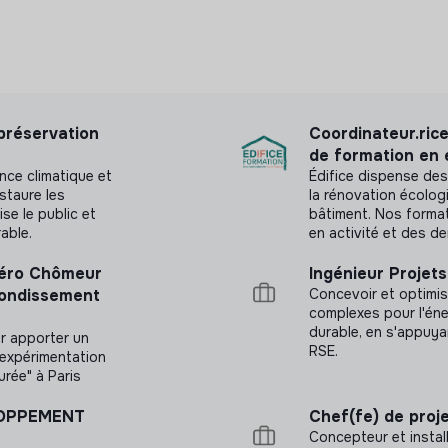
 préservation
Coordinateur.ric
de formation en 
ence climatique et
Édifice dispense des
estaure les
la rénovation écolog
se le public et
bâtiment. Nos forma
able.
en activité et des d
 Zéro Chômeur
Ingénieur Projet
rondissement
Concevoir et optimis
complexes pour l'éne
durable, en s'appuya
ur apporter un
RSE.
’expérimentation
rée" à Paris
LOPPEMENT
Chef(fe) de proje
Concepteur et instal