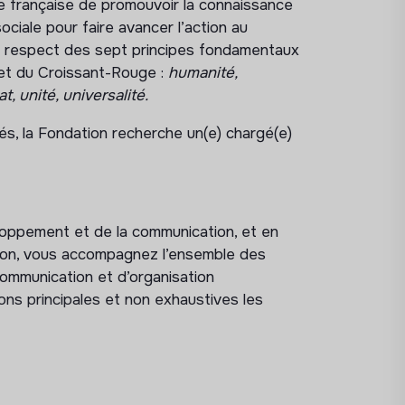
e française de promouvoir la connaissance
sociale pour faire avancer l’action au
le respect des sept principes fondamentaux
et du Croissant-Rouge :
humanité,
t, unité, universalité.
s, la Fondation recherche un(e) chargé(e)
loppement et de la communication, et en
tion, vous accompagnez l’ensemble des
communication et d’organisation
ons principales et non exhaustives les
 bilingue sur le CMS Wordpress