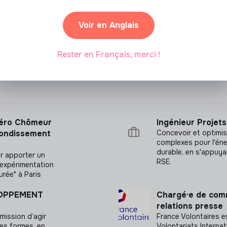
eprise avec participation de l’employeur,
 évènements proposés par la Croix-Rouge
Partenariat sponsorisé
Voir en Anglais
Rester en Français, merci !
 Zéro Chômeur
Ingénieur Projet
rondissement
Concevoir et optimis
complexes pour l'éne
durable, en s'appuya
ur apporter un
RSE.
’expérimentation
rée" à Paris
LOPPEMENT
Chargé·e de comm
relations presse
mission d’agir
France Volontaires e
ses formes, en
Volontariats Internat