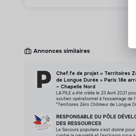
Autres avantages : accès à un restaurant d’entr
possibilité de participation aux formations et
française.
Annonces similaires
Chef.fe de projet « Territoires
de Longue Durée » Paris 18e ar
– Chapelle Nord
LA PILE a été créée le 23 Avril 2021 po
soutien opérationnel à l'essaimage de l
"Territoires Zéro Chômeur de Longue Du
RESPONSABLE DU PÔLE DÉVE
DES RESSOURCES
Le Secours populaire s’est donné pour 
contre la pauvreté et l’exclusion sous 