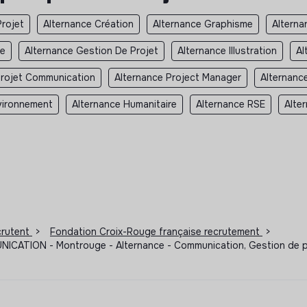
Projet
Alternance Création
Alternance Graphisme
Altern
te
Alternance Gestion De Projet
Alternance Illustration
Al
Projet Communication
Alternance Project Manager
Alternance
vironnement
Alternance Humanitaire
Alternance RSE
Alte
ecrutent
>
Fondation Croix-Rouge française recrutement
>
N - Montrouge - Alternance - Communication, Gestion de projet