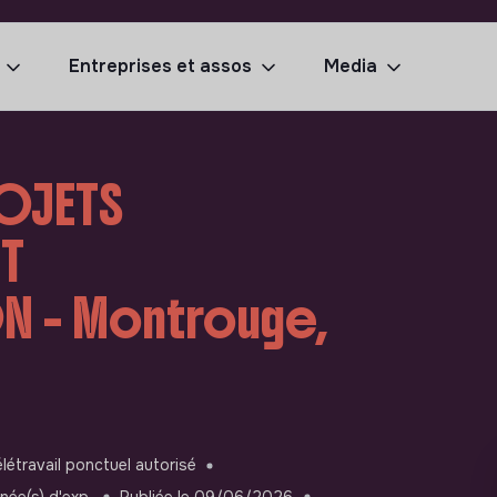
Entreprises et assos
Media
ROJETS
T
 - Montrouge,
létravail ponctuel autorisé
née(s) d'exp.
Publiée le 09/06/2026