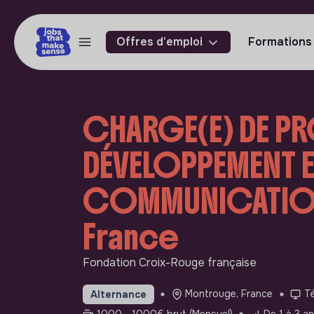
Offres d'emploi
Formations
CHARGE(E) DE P
DÉVELOPPEMENT E
COMMUNICATION
France
Fondation Croix-Rouge française
Montrouge, France
Té
Alternance
1000 - 1000€ brut (Mensuel)
De 1 à 3 an