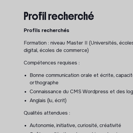
Rédaction de notes d’actualité, de compte r
Profil recherché
Mise en page des publications scientifiques
Recherche iconographique
Profils recherchés
Mise en ligne
Optimiser le référencement (SEO, SEA)
Formation : niveau Master II (Universités, écol
digital, écoles de commerce)
Préparer et publier les posts pour les résea
Assurer le reporting mensuel des statistiques
Compétences requises :
Développement des ressources et fundraising :
Bonne communication orale et écrite, capacit
orthographe
Participer à la conception et à la mise en 
Connaissance du CMS Wordpress et des logi
(création de supports visuels de communicati
print et online.
Anglais (lu, écrit)
Appui au processus de prospection, de sollici
Qualités attendues :
financiers
Mise à jour du CRM Salesforce
Autonomie, initiative, curiosité, créativité