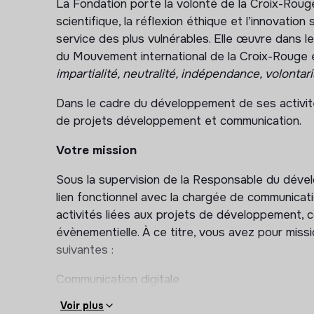
La Fondation porte la volonté de la Croix-Roug
scientifique, la réflexion éthique et l’innovation 
service des plus vulnérables. Elle œuvre dans 
du Mouvement international de la Croix-Rouge 
impartialité, neutralité, indépendance, volontaria
Dans le cadre du développement de ses activité
de projets développement et communication.
Votre mission
Sous la supervision de la Responsable du déve
lien fonctionnel avec la chargée de communica
activités liées aux projets de développement, 
évènementielle. À ce titre, vous avez pour missi
suivantes :
Communication digitale
Voir plus
Assurer la mise à jour régulière du site web