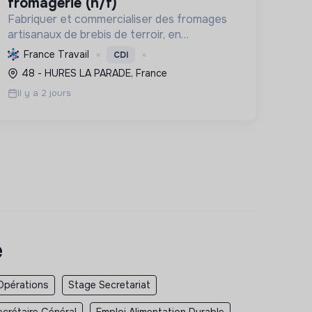
fromagerie (h/f)
Fabriquer et commercialiser des fromages
artisanaux de brebis de terroir, en
soutenant l'agriculture locale et biologique,
France Travail
CDI
et en promouvant un modèle économique
48 - HURES LA PARADE, France
et social équitable.
Il y a 2 jours
e
Opérations
Stage Secretariat
ecrétaire Général
Emploi Alimentation Durable