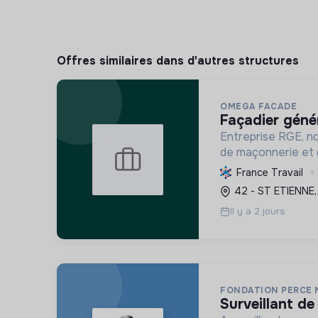
Offres similaires dans d'autres structures
OMEGA FACADE
façadier géné
Entreprise RGE, no
de maçonnerie et 
en ITE pour rédui
France Travail
énergétique des bâ
42 - ST ETIENNE,
activement à la tr
Il y a 2 jours
FONDATION PERCE 
surveillant de