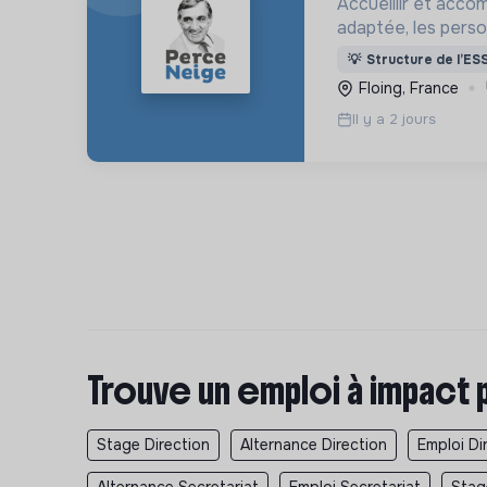
Accueillir et acco
adaptée, les pers
déficience mental
💡
Structure de l’ES
ou psychique
Floing, France
Il y a 2 jours
Trouve un emploi à impact 
Stage Direction
Alternance Direction
Emploi Di
Alternance Secretariat
Emploi Secretariat
Stag