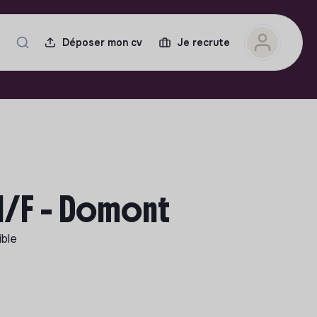
Déposer mon cv
Je recrute
H/F - Domont
ible