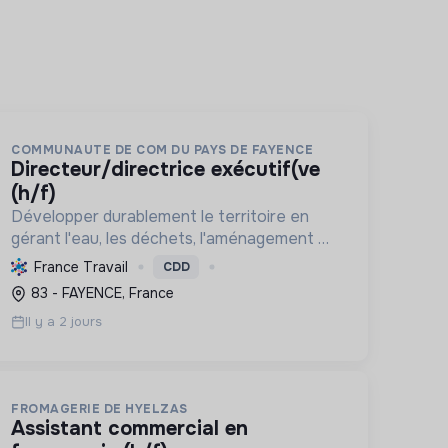
COMMUNAUTE DE COM DU PAYS DE FAYENCE
directeur/directrice exécutif(ve
(h/f)
Développer durablement le territoire en
gérant l'eau, les déchets, l'aménagement et
les services à la population, tout en
France Travail
CDD
protégeant l'environnement et promouvant
83 - FAYENCE, France
la transition écologique et sociale.
Il y a 2 jours
FROMAGERIE DE HYELZAS
assistant commercial en