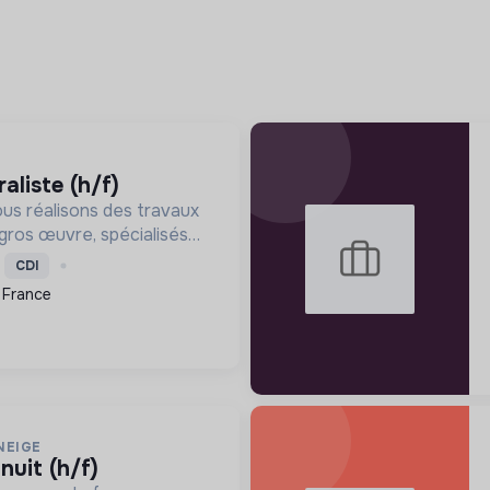
raliste (h/f)
us réalisons des travaux
gros œuvre, spécialisés
re la consommation
CDI
timents et participer
 France
ansition écologique.
NEIGE
 nuit (h/f)