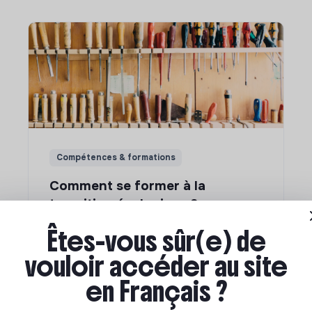
Compétences & formations
Comment se former à la
transition écologique ?
Êtes-vous sûr(e) de
Marianne Roussel
•
09 janvier 2024
vouloir accéder au site
en Français ?