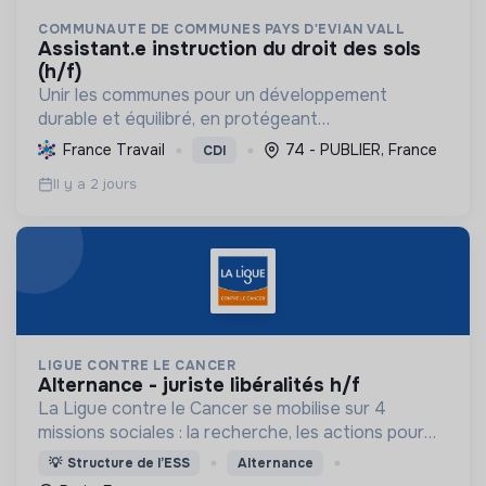
COMMUNAUTE DE COMMUNES PAYS D'EVIAN VALL
assistant.e instruction du droit des sols
(h/f)
Unir les communes pour un développement
durable et équilibré, en protégeant
l'environnement, favorisant la transition
France Travail
74 - PUBLIER, France
CDI
écologique, et améliorant la qualité de vie des
Il y a 2 jours
habitants.
LIGUE CONTRE LE CANCER
alternance - juriste libéralités h/f
La Ligue contre le Cancer se mobilise sur 4
missions sociales : la recherche, les actions pour
les personnes malades, la prévention & promotion
💡
Structure de l’ESS
Alternance
du dépistage et l'étude & observatoire.