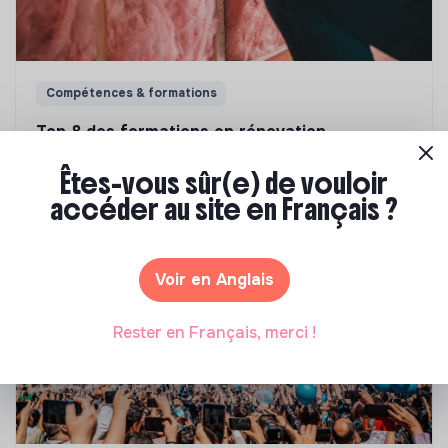
Compétences & formations
Top 8 des formations en rénovation
énergétique des bâtiments
Êtes-vous sûr(e) de vouloir
Marianne Roussel
•
21 janvier 2025
accéder au site en Français ?
Voir en Anglais
Rester en Français, merci !