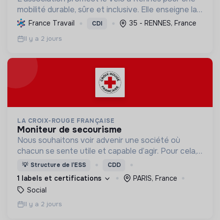
mobilité durable, sûre et inclusive. Elle enseigne la
pratique et la sécurité, favorisant l'autonomie et
France Travail
35 - RENNES, France
CDI
l'écologie.
Il y a 2 jours
LA CROIX-ROUGE FRANÇAISE
moniteur de secourisme
Nous souhaitons voir advenir une société où
chacun se sente utile et capable d’agir. Pour cela,
nous proposons des moyens et des lieux
💡
Structure de l’ESS
CDD
d’engagement innovants et adaptés à tous.
1 labels et certifications
PARIS, France
Social
Il y a 2 jours