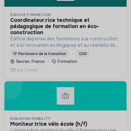
ÉDIFICE FORMATION
coordinateur.rice technique et
pédagogique de formation en éco-
construction
Édifice dispense des formations à la construction
et à la rénovation écologiques et au réemploi dans
le bâtiment. Nos formations s'adressent à des
💡
Partenaire de la transition
CDD
personnes en activité et des demandeurs
Sevran, France
Formation
d'emploi.
Il y a 2 jours
ROAZHON MOBILITY
moniteur.trice vélo école (h/f)
L'association promeut le vélo à Rennes pour une