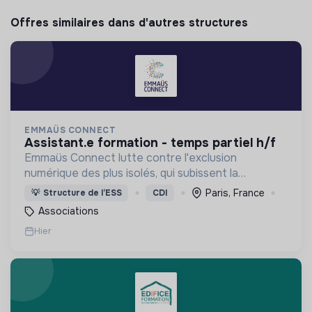
Offres similaires dans d'autres structures
EMMAÜS CONNECT
assistant.e formation - temps partiel h/f
Emmaüs Connect lutte contre l'exclusion
numérique des plus isolés, qui subissent la
dématérialisation de la plupart des services du
Paris, France
💡
Structure de l’ESS
CDI
quotidien.
Associations
Hier