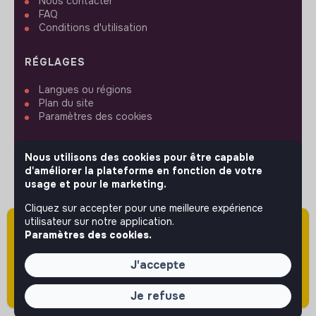
Nous contacter
FAQ
Conditions d'utilisation
RÉGLAGES
Langues ou régions
Plan du site
Paramètres des cookies
Nous utilisons des cookies pour être capable
d'améliorer la plateforme en fonction de votre
usage et pour le marketing.
SUIVEZ-NOUS
Cliquez sur accepter pour une meilleure expérience
utilisateur sur notre application.
Attention cette annonce a été publiée il y a
Paramètres des cookies.
plus de 60 jours (le 18/05/2026) et est sans
© 2026 jobs that makesense.
doute expirée ou non mise à jour.
J'accepte
Je refuse