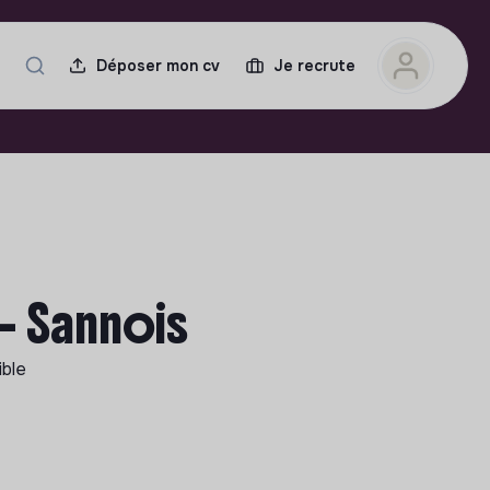
Déposer mon cv
Je recrute
- Sannois
ible