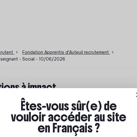
ecrutent
>
Fondation Apprentis d'Auteuil recrutement
>
nseignant - Social - 10/06/2026
ions à impact
Êtes-vous sûr(e) de
ar où commencer ? Pas de panique, on te propose une
n écologique et solidaire !
vouloir accéder au site
en Français ?