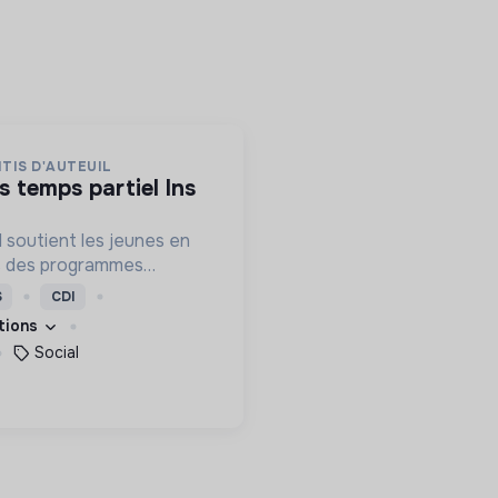
TIS D'AUTEUIL
l soutient les jeunes en
rs des programmes
ion, de formation et
S
CDI
eur permettre de devenir
ations
s femmes debout.
Social