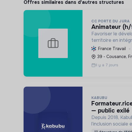
Offres similaires dans d'autres structures
CC PORTE DU JURA
animateur (h/
Favoriser le déve
territoire en intég
l'inclusion sociale
France Travail
services et le bie
39 - Cousance, F
Il y a 7 jours
KABUBU
formateur.rice fle/fos (freelance)
— public exilé
Depuis 2018, Kabub
l’inclusion sociale
personnes exilées