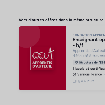
Vers d'autres offres dans la même structure
FONDATION APPREN
enseignant eps temps partiel lns
- h/f
Apprentis d'Auteui
difficulté à trave
d’accueil, d’éducat
💡
Structure de l’ES
d’insertion pour l
1 labels et certific
des hommes et de
Sannois, France
Il y a 6 jours