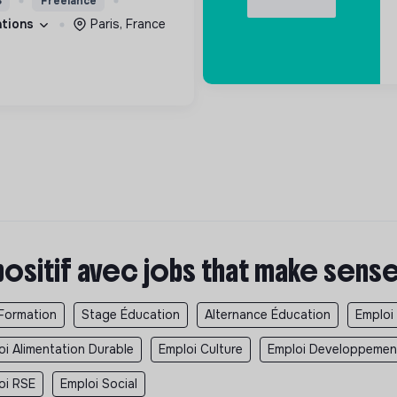
S
Freelance
ort
cations
Paris, France
positif avec jobs that make sens
Formation
Stage Éducation
Alternance Éducation
Emploi
oi Alimentation Durable
Emploi Culture
Emploi Developpemen
oi RSE
Emploi Social