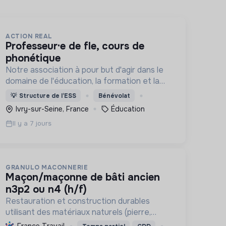
ACTION REAL
professeur·e de fle, cours de
phonétique
Notre association à pour but d'agir dans le
domaine de l'éducation, la formation et la
culture dans des milieux défavorisés
💡
Structure de l’ESS
Bénévolat
Ivry-sur-Seine, France
Éducation
Il y a 7 jours
GRANULO MACONNERIE
maçon/maçonne de bâti ancien
n3p2 ou n4 (h/f)
Restauration et construction durables
utilisant des matériaux naturels (pierre,
terre crue, chaux), intégrant conception et