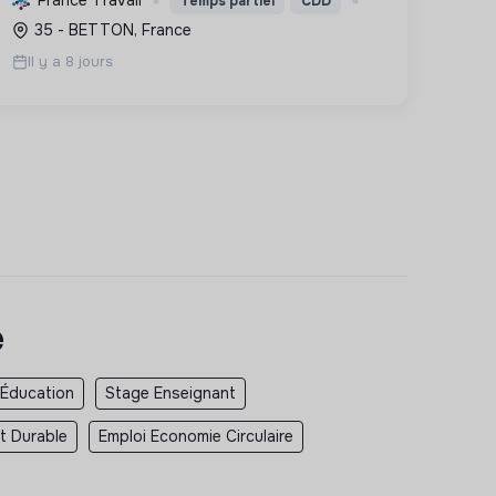
France Travail
Temps partiel
CDD
expertise pour préserver le patrimoine et
35 - BETTON, France
bâtir l'avenir.
Il y a 8 jours
e
 Éducation
Stage Enseignant
t Durable
Emploi Economie Circulaire