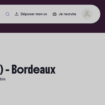
Déposer mon cv
Je recrute
) - Bordeaux
ible