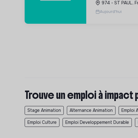
974 - ST PAUL, F
favorise le lien soci
Aujourd'hui
Trouve un emploi à impact 
Stage Animation
Alternance Animation
Emploi 
Emploi Culture
Emploi Developpement Durable