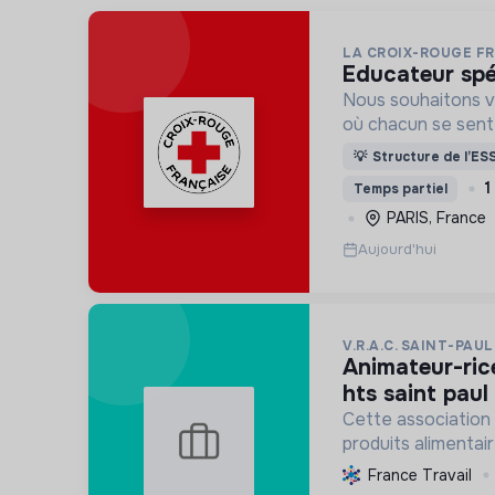
LA CROIX-ROUGE F
educateur spé
Nous souhaitons v
où chacun se sente 
Pour cela, nous p
💡
Structure de l’ES
des lieux d’engag
1
Temps partiel
adaptés à tous.
PARIS, France
Aujourd'hui
V.R.A.C. SAINT-PAUL
animateur-rice-coordinateur-rice
hts saint paul 
Cette association
produits alimentai
qualité, en vrac, à 
France Travail
habitants des quarti