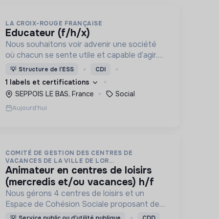
LA CROIX-ROUGE FRANÇAISE
educateur (f/h/x)
Nous souhaitons voir advenir une société
où chacun se sente utile et capable d’agir.
Pour cela, nous proposons des moyens et
💡
Structure de l’ESS
CDI
des lieux d’engagement innovants et
1 labels et certifications
adaptés à tous.
SEPPOIS LE BAS, France
Social
Aujourd'hui
COMITÉ DE GESTION DES CENTRES DE
VACANCES DE LA VILLE DE LOR...
animateur en centres de loisirs
(mercredis et/ou vacances) h/f
Nous gérons 4 centres de loisirs et un
Espace de Cohésion Sociale proposant des
activités de Français Langue Étrangère
💡
Service public ou d’utilité publique
CDD