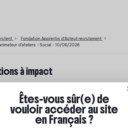
ecrutent
>
Fondation Apprentis d'Auteuil recrutement
>
 Animateur d'ateliers - Social - 10/06/2026
ions à impact
ar où commencer ? Pas de panique, on te propose une
n écologique et solidaire !
Êtes-vous sûr(e) de
vouloir accéder au site
en Français ?