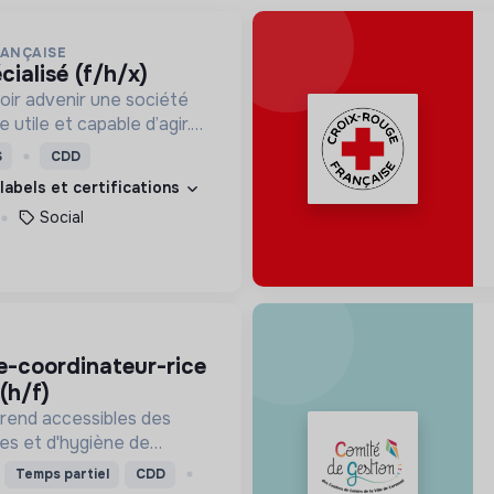
RANÇAISE
cialisé (f/h/x)
oir advenir une société
utile et capable d’agir.
roposons des moyens et
S
CDD
ement innovants et
 labels et certifications
Social
(h/f)
 rend accessibles des
res et d'hygiène de
prix solidaires, aux
Temps partiel
CDD
ers prioritaires. Elle