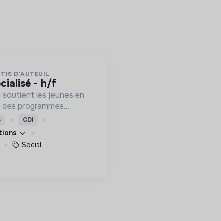
TIS D'AUTEUIL
cialisé - h/f
l soutient les jeunes en
rs des programmes
ion, de formation et
S
CDI
eur permettre de devenir
ations
s femmes debout.
Social