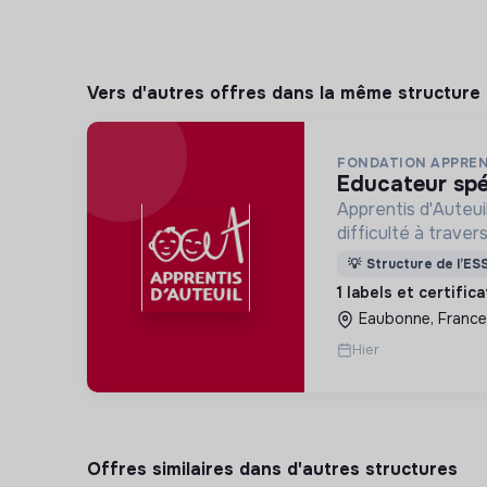
Vers d'autres offres dans la même structure
FONDATION APPREN
educateur spé
Apprentis d'Auteui
difficulté à trave
d’accueil, d’éducat
💡
Structure de l’ES
d’insertion pour l
1 labels et certific
des hommes et de
Eaubonne, France
Hier
Offres similaires dans d'autres structures