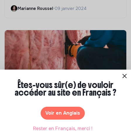
Marianne Roussel
•
09 janvier 2024
Êtes-vous sûr(e) de vouloir
accéder au site en Français ?
Compétences & formations
Top 8 des formations en rénovation
énergétique des bâtiments
Voir en Anglais
Marianne Roussel
•
21 janvier 2025
Rester en Français, merci !