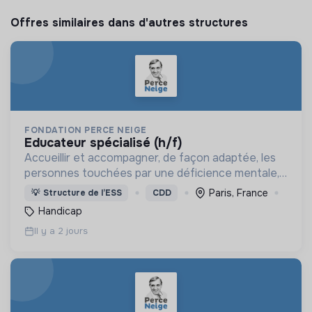
Offres similaires dans d'autres structures
FONDATION PERCE NEIGE
educateur spécialisé (h/f)
Accueillir et accompagner, de façon adaptée, les
personnes touchées par une déficience mentale,
un handicap physique ou psychique
Paris, France
💡
Structure de l’ESS
CDD
Handicap
Il y a 2 jours