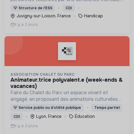
un handicap physique ou psychique
💡
Structure de l’ESS
CDI
Juvigny-sur-Loison, France
Handicap
Il y a 2 jours
ASSOCIATION CHALET DU PARC
animateur.trice polyvalent.e (week-ends &
vacances)
Faire du Chalet du Parc un espace vivant et
engagé, en proposant des animations culturelles
et pédagogiques (ateliers, expos, jeux) pour vivre
💡
Service public ou d’utilité publique
Temps partiel
une expérience accessible et inspirante.
Lyon, France
Éducation
CDI
Il y a 2 jours