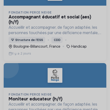
FONDATION PERCE NEIGE
accompagnant éducatif et social (aes)
(h/f)
Accueillir et accompagner, de façon adaptée, les
personnes touchées par une déficience mentale,
un handicap physique ou psychique
💡
Structure de l’ESS
CDD
Boulogne-Billancourt, France
Handicap
Il y a 2 jours
FONDATION PERCE NEIGE
moniteur educateur (h/f)
Accueillir et accompagner, de façon adaptée, les
personnes touchées par une déficience mentale,