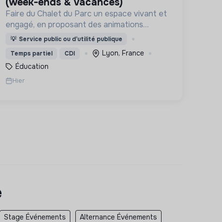
(week-ends & vacances)
Faire du Chalet du Parc un espace vivant et
engagé, en proposant des animations
culturelles et pédagogiques (ateliers, expos,
💡
Service public ou d’utilité publique
jeux) pour vivre une expérience accessible
Lyon, France
Temps partiel
CDI
et inspirante.
Éducation
Hier
e
Stage Événements
Alternance Événements