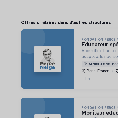
Offres similaires dans d'autres structures
FONDATION PERCE 
educateur spé
Accueillir et acco
adaptée, les pers
déficience mental
💡
Structure de l’ES
ou psychique
Paris, France
Hier
FONDATION PERCE 
moniteur edu