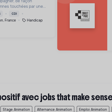
mpagner, de façon
onnes touchées par une
e, un handicap physique
S
CDI
on, France
Handicap
positif avec jobs that make sens
Stage Animation
Alternance Animation
Emploi Animation