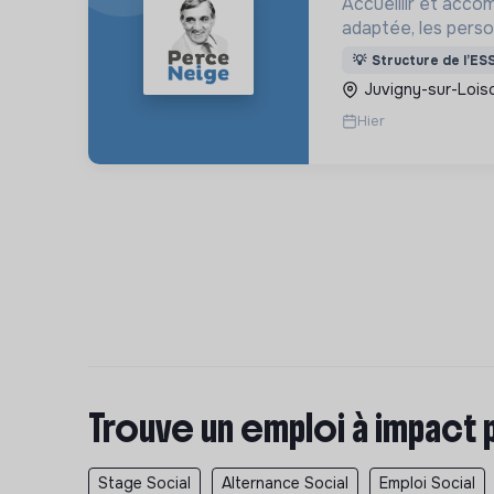
Accueillir et acco
adaptée, les pers
déficience mental
💡
Structure de l’ES
ou psychique
Juvigny-sur-Lois
Hier
Trouve un emploi à impact 
Stage Social
Alternance Social
Emploi Social