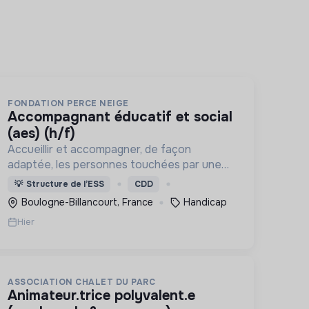
FONDATION PERCE NEIGE
accompagnant éducatif et social
(aes) (h/f)
Accueillir et accompagner, de façon
adaptée, les personnes touchées par une
déficience mentale, un handicap physique
💡
Structure de l’ESS
CDD
ou psychique
Boulogne-Billancourt, France
Handicap
Hier
ASSOCIATION CHALET DU PARC
animateur.trice polyvalent.e