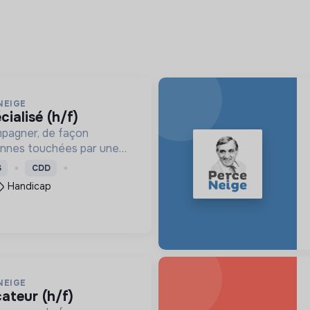
NEIGE
cialisé (h/f)
mpagner, de façon
onnes touchées par une
e, un handicap physique
S
CDD
Handicap
NEIGE
cateur (h/f)