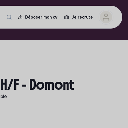
Déposer mon cv
Je recrute
 H/F - Domont
ible