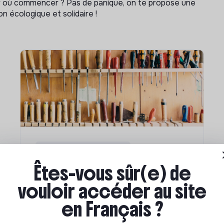
ar où commencer ? Pas de panique, on te propose une
n écologique et solidaire !
Compétences & formations
Êtes-vous sûr(e) de
Comment se former à la
transition écologique ?
vouloir accéder au site
en Français ?
Marianne Roussel
•
09 janvier 2024