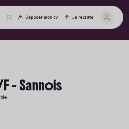
Déposer mon cv
Je recrute
F - Sannois
ible