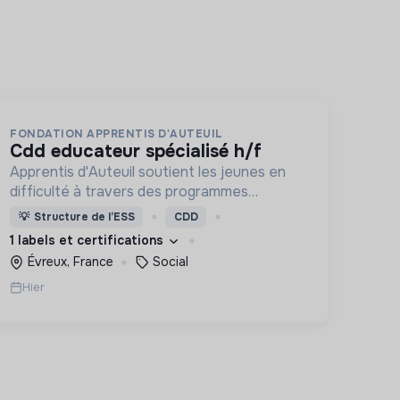
FONDATION APPRENTIS D'AUTEUIL
cdd educateur spécialisé h/f
Apprentis d'Auteuil soutient les jeunes en
difficulté à travers des programmes
d’accueil, d’éducation, de formation et
💡
Structure de l’ESS
CDD
d’insertion pour leur permettre de devenir
1 labels et certifications
des hommes et des femmes debout.
Évreux, France
Social
Hier