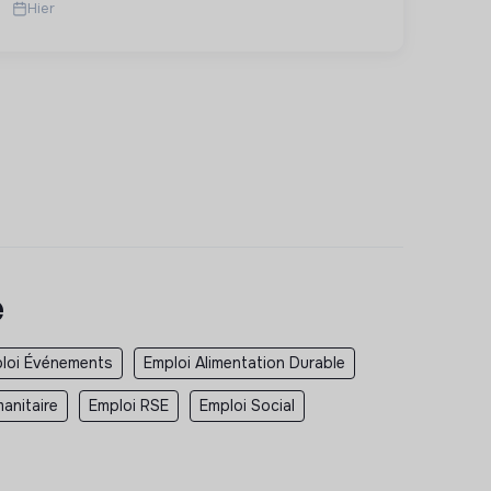
Hier
tr...
e
loi Événements
Emploi Alimentation Durable
anitaire
Emploi RSE
Emploi Social