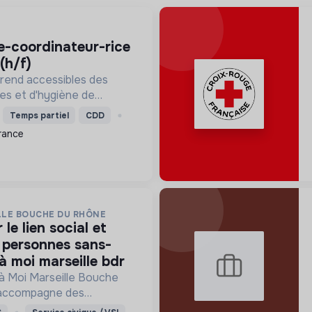
(h/f)
 rend accessibles des
res et d'hygiène de
prix solidaires, aux
Temps partiel
CDD
ers prioritaires. Elle
rance
al, l'écologie et ...
LLE BOUCHE DU RHÔNE
s personnes sans-
 à moi marseille bdr
 à Moi Marseille Bouche
 accompagne des
is vers un avenir sans