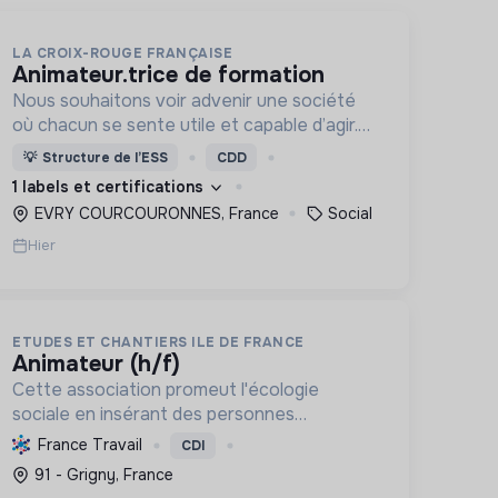
LA CROIX-ROUGE FRANÇAISE
animateur.trice de formation
Nous souhaitons voir advenir une société
où chacun se sente utile et capable d’agir.
Pour cela, nous proposons des moyens et
💡
Structure de l’ESS
CDD
des lieux d’engagement innovants et
1 labels et certifications
adaptés à tous.
EVRY COURCOURONNES, France
Social
Hier
ETUDES ET CHANTIERS ILE DE FRANCE
animateur (h/f)
Cette association promeut l'écologie
sociale en insérant des personnes
vulnérables par l'emploi et des projets
France Travail
CDI
d'intérêt collectif, améliorant le cadre de
91 - Grigny, France
vie et formant aux métiers verts, pour une