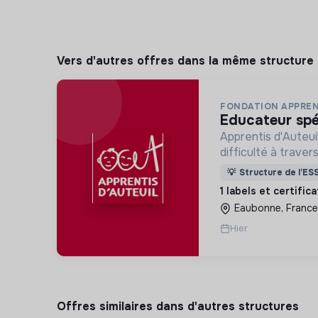
Vers d'autres offres dans la même structure
FONDATION APPREN
educateur spé
Apprentis d'Auteui
difficulté à trave
d’accueil, d’éducat
💡
Structure de l’ES
d’insertion pour l
1 labels et certific
des hommes et de
Eaubonne, France
Hier
Offres similaires dans d'autres structures