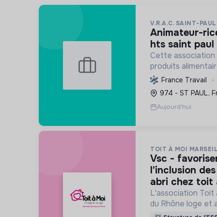
V.R.A.C. SAINT-PAUL
animateur-rice-coordinateur-rice
hts saint paul 
Cette association
produits alimentai
qualité, en vrac, à 
France Travail
habitants des quarti
974 - ST PAUL, F
favorise le lien soci
Aujourd'hui
TOIT À MOI MARSEI
vsc - favoriser le lien social et
l’inclusion de
abri chez toit
L'association Toit
du Rhône loge et
personnes sans abr