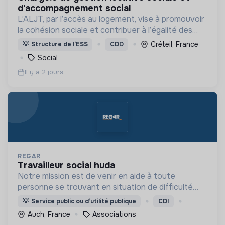
d'accompagnement social
L’ALJT, par l’accès au logement, vise à promouvoir
la cohésion sociale et contribuer à l’égalité des
chances. L’ALJT loge et accompagne
Créteil, France
💡
Structure de l’ESS
CDD
annuellement plus de 12 000 jeunes âgé.e.s de 18 à
Social
32 ans.
Il y a 2 jours
REGAR
travailleur social huda
Notre mission est de venir en aide à toute
personne se trouvant en situation de difficulté
matérielle, en détresse psychique et plus
💡
Service public ou d’utilité publique
CDI
généralement en situation d’exclusion sociale ou
Auch, France
Associations
professionnelle.