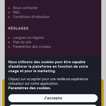
Nous contacter
FAQ
Conditions d'utilisation
RÉGLAGES
Langues ou régions
Plan du site
Paramètres des cookies
Nous utilisons des cookies pour être capable
d'améliorer la plateforme en fonction de votre
usage et pour le marketing.
SUIVEZ-NOUS
Cliquez sur accepter pour une meilleure expérience
utilisateur sur notre application.
Attention cette annonce a été publiée il y a
Paramètres des cookies.
© 2026 jobs that makesense.
plus de 60 jours (le 13/05/2026) et est sans
doute expirée ou non mise à jour.
J'accepte