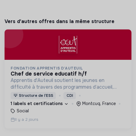
Vers d'autres offres dans la même structure
FONDATION APPRENTIS D'AUTEUIL
chef de service educatif h/f
Apprentis d'Auteuil soutient les jeunes en
difficulté à travers des programmes d’accueil,
d’éducation, de formation et d’insertion pour leur
💡
Structure de l’ESS
CDI
permettre de devenir des hommes et des femmes
1 labels et certifications
Montcuq, France
debout.
Social
Il y a 2 jours