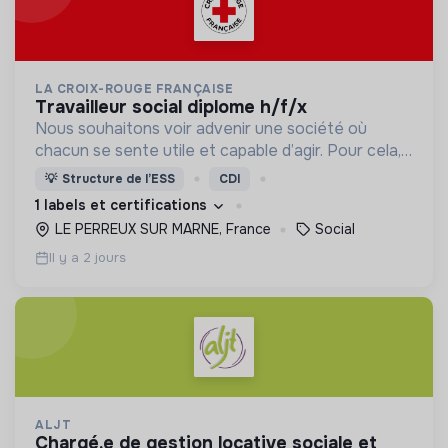
LA CROIX-ROUGE FRANÇAISE
travailleur social diplome h/f/x
Nous souhaitons voir advenir une société où
chacun se sente utile et capable d’agir. Pour cela,
nous proposons des moyens et des lieux
💡
Structure de l’ESS
CDI
d’engagement innovants et adaptés à tous.
1 labels et certifications
LE PERREUX SUR MARNE, France
Social
Il y a 2 jours
ALJT
chargé.e de gestion locative sociale et