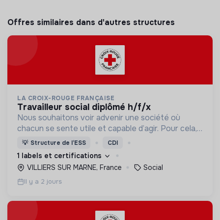
Offres similaires dans d'autres structures
LA CROIX-ROUGE FRANÇAISE
travailleur social diplômé h/f/x
Nous souhaitons voir advenir une société où
chacun se sente utile et capable d’agir. Pour cela,
nous proposons des moyens et des lieux
💡
Structure de l’ESS
CDI
d’engagement innovants et adaptés à tous.
1 labels et certifications
VILLIERS SUR MARNE, France
Social
Il y a 2 jours